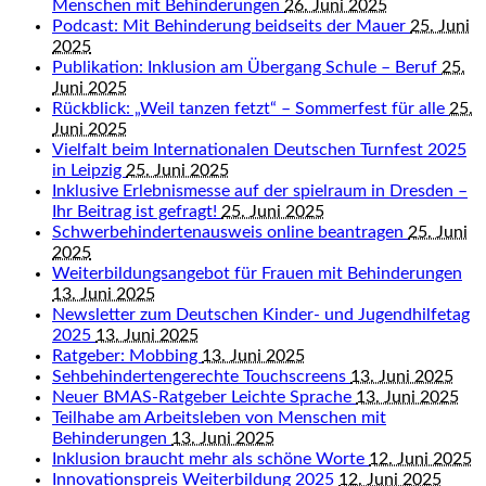
Menschen mit Behinderungen
26. Juni 2025
Podcast: Mit Behinderung beidseits der Mauer
25. Juni
2025
Publikation: Inklusion am Übergang Schule – Beruf
25.
Juni 2025
Rückblick: „Weil tanzen fetzt“ – Sommerfest für alle
25.
Juni 2025
Vielfalt beim Internationalen Deutschen Turnfest 2025
in Leipzig
25. Juni 2025
Inklusive Erlebnismesse auf der spielraum in Dresden –
Ihr Beitrag ist gefragt!
25. Juni 2025
Schwerbehindertenausweis online beantragen
25. Juni
2025
Weiterbildungsangebot für Frauen mit Behinderungen
13. Juni 2025
Newsletter zum Deutschen Kinder- und Jugendhilfetag
2025
13. Juni 2025
Ratgeber: Mobbing
13. Juni 2025
Sehbehindertengerechte Touchscreens
13. Juni 2025
Neuer BMAS-Ratgeber Leichte Sprache
13. Juni 2025
Teilhabe am Arbeitsleben von Menschen mit
Behinderungen
13. Juni 2025
Inklusion braucht mehr als schöne Worte
12. Juni 2025
Innovationspreis Weiterbildung 2025
12. Juni 2025