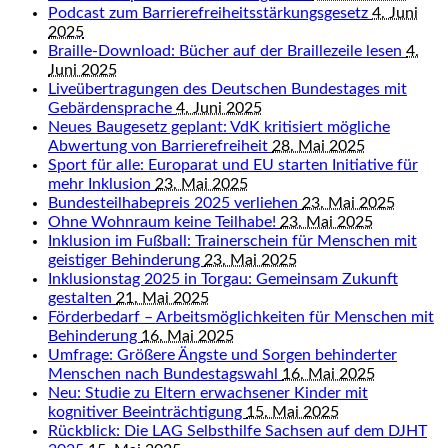
Podcast zum Barrierefreiheitsstärkungsgesetz
4. Juni
2025
Braille-Download: Bücher auf der Braillezeile lesen
4.
Juni 2025
Liveübertragungen des Deutschen Bundestages mit
Gebärdensprache
4. Juni 2025
Neues Baugesetz geplant: VdK kritisiert mögliche
Abwertung von Barrierefreiheit
28. Mai 2025
Sport für alle: Europarat und EU starten Initiative für
mehr Inklusion
23. Mai 2025
Bundesteilhabepreis 2025 verliehen
23. Mai 2025
Ohne Wohnraum keine Teilhabe!
23. Mai 2025
Inklusion im Fußball: Trainerschein für Menschen mit
geistiger Behinderung
23. Mai 2025
Inklusionstag 2025 in Torgau: Gemeinsam Zukunft
gestalten
21. Mai 2025
Förderbedarf – Arbeitsmöglichkeiten für Menschen mit
Behinderung
16. Mai 2025
Umfrage: Größere Ängste und Sorgen behinderter
Menschen nach Bundestagswahl
16. Mai 2025
Neu: Studie zu Eltern erwachsener Kinder mit
kognitiver Beeinträchtigung
15. Mai 2025
Rückblick: Die LAG Selbsthilfe Sachsen auf dem DJHT