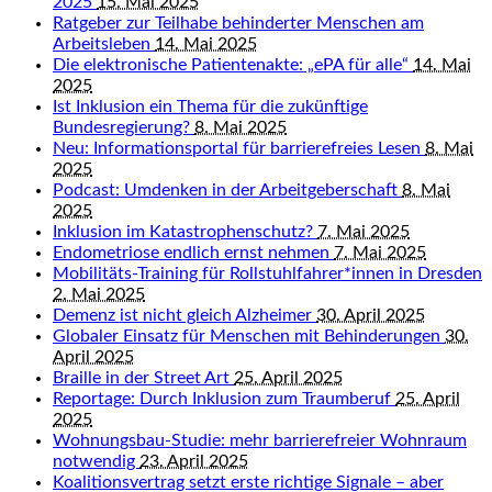
2025
15. Mai 2025
Ratgeber zur Teilhabe behinderter Menschen am
Arbeitsleben
14. Mai 2025
Die elektronische Patientenakte: „ePA für alle“
14. Mai
2025
Ist Inklusion ein Thema für die zukünftige
Bundesregierung?
8. Mai 2025
Neu: Informationsportal für barrierefreies Lesen
8. Mai
2025
Podcast: Umdenken in der Arbeitgeberschaft
8. Mai
2025
Inklusion im Katastrophenschutz?
7. Mai 2025
Endometriose endlich ernst nehmen
7. Mai 2025
Mobilitäts-Training für Rollstuhlfahrer*innen in Dresden
2. Mai 2025
Demenz ist nicht gleich Alzheimer
30. April 2025
Globaler Einsatz für Menschen mit Behinderungen
30.
April 2025
Braille in der Street Art
25. April 2025
Reportage: Durch Inklusion zum Traumberuf
25. April
2025
Wohnungsbau-Studie: mehr barrierefreier Wohnraum
notwendig
23. April 2025
Koalitionsvertrag setzt erste richtige Signale – aber