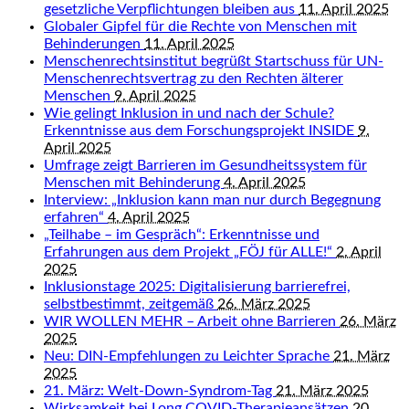
gesetzliche Verpflichtungen bleiben aus
11. April 2025
Globaler Gipfel für die Rechte von Menschen mit
Behinderungen
11. April 2025
Menschenrechtsinstitut begrüßt Startschuss für UN-
Menschenrechtsvertrag zu den Rechten älterer
Menschen
9. April 2025
Wie gelingt Inklusion in und nach der Schule?
Erkenntnisse aus dem Forschungsprojekt INSIDE
9.
April 2025
Umfrage zeigt Barrieren im Gesundheitssystem für
Menschen mit Behinderung
4. April 2025
Interview: „Inklusion kann man nur durch Begegnung
erfahren“
4. April 2025
„Teilhabe – im Gespräch“: Erkenntnisse und
Erfahrungen aus dem Projekt „FÖJ für ALLE!“
2. April
2025
Inklusionstage 2025: Digitalisierung barrierefrei,
selbstbestimmt, zeitgemäß
26. März 2025
WIR WOLLEN MEHR – Arbeit ohne Barrieren
26. März
2025
Neu: DIN-Empfehlungen zu Leichter Sprache
21. März
2025
21. März: Welt-Down-Syndrom-Tag
21. März 2025
Wirksamkeit bei Long COVID-Therapieansätzen
20.