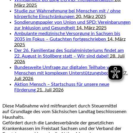
März 2025
Studie zur Wahrnehmung bei Menschen mit / ohne
körperliche Einschränkungen
20. März 2025
Sondierungspapier von Union und SPD: Vereinbarungen
zur Inklusion und Gesundheit
14. März 2025
Ambulante medizinische Versorgung in Sachsen bis
2035 im Fokus – Gutachten fortgeschrieben
14. März
2025
Der 26. Familientag des Sozialministeriums findet am
22. August in Stollberg statt – Wir sind dabei!
28. Juli
2026
Bundesweite Umfrage zur digitalen Teilhabe von
Menschen mit komplexen Unterstützungsbedarfen
27.
Juli 2026
Aktion Mensch – Startschuss für unsere neue
Förderung
21. Juli 2026
Diese Maßnahme wird mitfinanziert durch Steuermittel
auf Grundlage des vom Sächsischen Landtag beschlossenen
Haushalts.
Gefördert durch die Landesverbände der gesetzlichen
Krankenkassen im Freistaat Sachsen und der Verband der