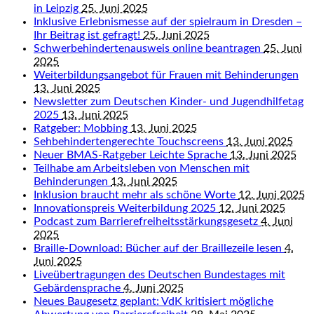
in Leipzig
25. Juni 2025
Inklusive Erlebnismesse auf der spielraum in Dresden –
Ihr Beitrag ist gefragt!
25. Juni 2025
Schwerbehindertenausweis online beantragen
25. Juni
2025
Weiterbildungsangebot für Frauen mit Behinderungen
13. Juni 2025
Newsletter zum Deutschen Kinder- und Jugendhilfetag
2025
13. Juni 2025
Ratgeber: Mobbing
13. Juni 2025
Sehbehindertengerechte Touchscreens
13. Juni 2025
Neuer BMAS-Ratgeber Leichte Sprache
13. Juni 2025
Teilhabe am Arbeitsleben von Menschen mit
Behinderungen
13. Juni 2025
Inklusion braucht mehr als schöne Worte
12. Juni 2025
Innovationspreis Weiterbildung 2025
12. Juni 2025
Podcast zum Barrierefreiheitsstärkungsgesetz
4. Juni
2025
Braille-Download: Bücher auf der Braillezeile lesen
4.
Juni 2025
Liveübertragungen des Deutschen Bundestages mit
Gebärdensprache
4. Juni 2025
Neues Baugesetz geplant: VdK kritisiert mögliche