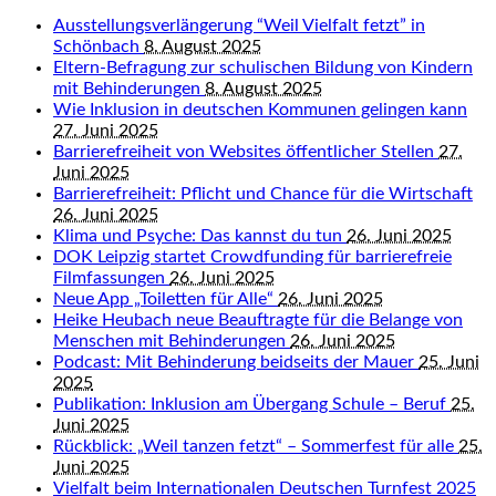
Ausstellungsverlängerung “Weil Vielfalt fetzt” in
Schönbach
8. August 2025
Eltern-Befragung zur schulischen Bildung von Kindern
mit Behinderungen
8. August 2025
Wie Inklusion in deutschen Kommunen gelingen kann
27. Juni 2025
Barrierefreiheit von Websites öffentlicher Stellen
27.
Juni 2025
Barrierefreiheit: Pflicht und Chance für die Wirtschaft
26. Juni 2025
Klima und Psyche: Das kannst du tun
26. Juni 2025
DOK Leipzig startet Crowdfunding für barrierefreie
Filmfassungen
26. Juni 2025
Neue App „Toiletten für Alle“
26. Juni 2025
Heike Heubach neue Beauftragte für die Belange von
Menschen mit Behinderungen
26. Juni 2025
Podcast: Mit Behinderung beidseits der Mauer
25. Juni
2025
Publikation: Inklusion am Übergang Schule – Beruf
25.
Juni 2025
Rückblick: „Weil tanzen fetzt“ – Sommerfest für alle
25.
Juni 2025
Vielfalt beim Internationalen Deutschen Turnfest 2025