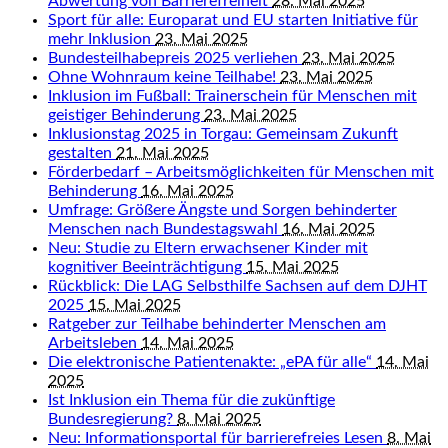
Abwertung von Barrierefreiheit
28. Mai 2025
Sport für alle: Europarat und EU starten Initiative für
mehr Inklusion
23. Mai 2025
Bundesteilhabepreis 2025 verliehen
23. Mai 2025
Ohne Wohnraum keine Teilhabe!
23. Mai 2025
Inklusion im Fußball: Trainerschein für Menschen mit
geistiger Behinderung
23. Mai 2025
Inklusionstag 2025 in Torgau: Gemeinsam Zukunft
gestalten
21. Mai 2025
Förderbedarf – Arbeitsmöglichkeiten für Menschen mit
Behinderung
16. Mai 2025
Umfrage: Größere Ängste und Sorgen behinderter
Menschen nach Bundestagswahl
16. Mai 2025
Neu: Studie zu Eltern erwachsener Kinder mit
kognitiver Beeinträchtigung
15. Mai 2025
Rückblick: Die LAG Selbsthilfe Sachsen auf dem DJHT
2025
15. Mai 2025
Ratgeber zur Teilhabe behinderter Menschen am
Arbeitsleben
14. Mai 2025
Die elektronische Patientenakte: „ePA für alle“
14. Mai
2025
Ist Inklusion ein Thema für die zukünftige
Bundesregierung?
8. Mai 2025
Neu: Informationsportal für barrierefreies Lesen
8. Mai