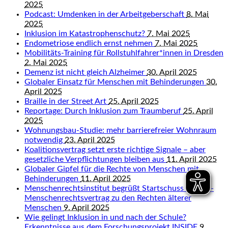
2025
Podcast: Umdenken in der Arbeitgeberschaft
8. Mai
2025
Inklusion im Katastrophenschutz?
7. Mai 2025
Endometriose endlich ernst nehmen
7. Mai 2025
Mobilitäts-Training für Rollstuhlfahrer*innen in Dresden
2. Mai 2025
Demenz ist nicht gleich Alzheimer
30. April 2025
Globaler Einsatz für Menschen mit Behinderungen
30.
April 2025
Braille in der Street Art
25. April 2025
Reportage: Durch Inklusion zum Traumberuf
25. April
2025
Wohnungsbau-Studie: mehr barrierefreier Wohnraum
notwendig
23. April 2025
Koalitionsvertrag setzt erste richtige Signale – aber
gesetzliche Verpflichtungen bleiben aus
11. April 2025
Globaler Gipfel für die Rechte von Menschen mit
Behinderungen
11. April 2025
Menschenrechtsinstitut begrüßt Startschuss für UN-
Menschenrechtsvertrag zu den Rechten älterer
Menschen
9. April 2025
Wie gelingt Inklusion in und nach der Schule?
Erkenntnisse aus dem Forschungsprojekt INSIDE
9.