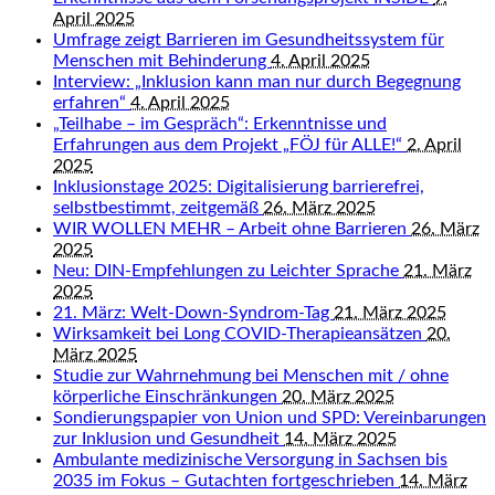
April 2025
Umfrage zeigt Barrieren im Gesundheitssystem für
Menschen mit Behinderung
4. April 2025
Interview: „Inklusion kann man nur durch Begegnung
erfahren“
4. April 2025
„Teilhabe – im Gespräch“: Erkenntnisse und
Erfahrungen aus dem Projekt „FÖJ für ALLE!“
2. April
2025
Inklusionstage 2025: Digitalisierung barrierefrei,
selbstbestimmt, zeitgemäß
26. März 2025
WIR WOLLEN MEHR – Arbeit ohne Barrieren
26. März
2025
Neu: DIN-Empfehlungen zu Leichter Sprache
21. März
2025
21. März: Welt-Down-Syndrom-Tag
21. März 2025
Wirksamkeit bei Long COVID-Therapieansätzen
20.
März 2025
Studie zur Wahrnehmung bei Menschen mit / ohne
körperliche Einschränkungen
20. März 2025
Sondierungspapier von Union und SPD: Vereinbarungen
zur Inklusion und Gesundheit
14. März 2025
Ambulante medizinische Versorgung in Sachsen bis
2035 im Fokus – Gutachten fortgeschrieben
14. März