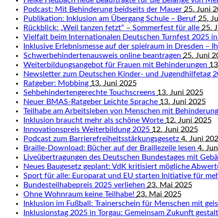
Heike Heubach neue Beauftragte für die Belange von M
Podcast: Mit Behinderung beidseits der Mauer
25. Juni 
Publikation: Inklusion am Übergang Schule – Beruf
25. J
Rückblick: „Weil tanzen fetzt“ – Sommerfest für alle
25. 
Vielfalt beim Internationalen Deutschen Turnfest 2025 in
Inklusive Erlebnismesse auf der spielraum in Dresden – Ihr
Schwerbehindertenausweis online beantragen
25. Juni 
Weiterbildungsangebot für Frauen mit Behinderungen
13
Newsletter zum Deutschen Kinder- und Jugendhilfetag 
Ratgeber: Mobbing
13. Juni 2025
Sehbehindertengerechte Touchscreens
13. Juni 2025
Neuer BMAS-Ratgeber Leichte Sprache
13. Juni 2025
Teilhabe am Arbeitsleben von Menschen mit Behinderun
Inklusion braucht mehr als schöne Worte
12. Juni 2025
Innovationspreis Weiterbildung 2025
12. Juni 2025
Podcast zum Barrierefreiheitsstärkungsgesetz
4. Juni 20
Braille-Download: Bücher auf der Braillezeile lesen
4. Ju
Liveübertragungen des Deutschen Bundestages mit Geb
Neues Baugesetz geplant: VdK kritisiert mögliche Abwert
Sport für alle: Europarat und EU starten Initiative für me
Bundesteilhabepreis 2025 verliehen
23. Mai 2025
Ohne Wohnraum keine Teilhabe!
23. Mai 2025
Inklusion im Fußball: Trainerschein für Menschen mit ge
Inklusionstag 2025 in Torgau: Gemeinsam Zukunft gestal