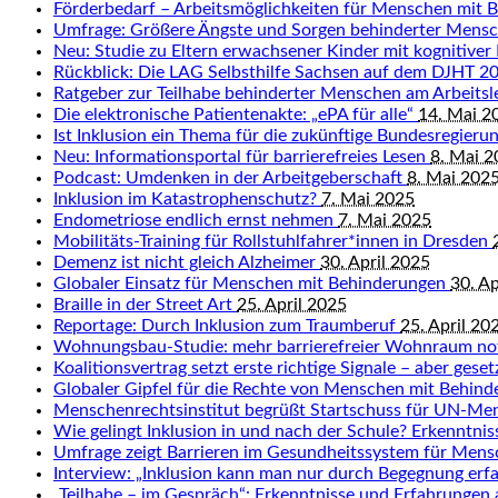
Förderbedarf – Arbeitsmöglichkeiten für Menschen mit 
Umfrage: Größere Ängste und Sorgen behinderter Mens
Neu: Studie zu Eltern erwachsener Kinder mit kognitiver
Rückblick: Die LAG Selbsthilfe Sachsen auf dem DJHT 
Ratgeber zur Teilhabe behinderter Menschen am Arbeits
Die elektronische Patientenakte: „ePA für alle“
14. Mai 2
Ist Inklusion ein Thema für die zukünftige Bundesregieru
Neu: Informationsportal für barrierefreies Lesen
8. Mai 
Podcast: Umdenken in der Arbeitgeberschaft
8. Mai 202
Inklusion im Katastrophenschutz?
7. Mai 2025
Endometriose endlich ernst nehmen
7. Mai 2025
Mobilitäts-Training für Rollstuhlfahrer*innen in Dresden
Demenz ist nicht gleich Alzheimer
30. April 2025
Globaler Einsatz für Menschen mit Behinderungen
30. Ap
Braille in der Street Art
25. April 2025
Reportage: Durch Inklusion zum Traumberuf
25. April 20
Wohnungsbau-Studie: mehr barrierefreier Wohnraum n
Koalitionsvertrag setzt erste richtige Signale – aber gese
Globaler Gipfel für die Rechte von Menschen mit Behin
Menschenrechtsinstitut begrüßt Startschuss für UN-Me
Wie gelingt Inklusion in und nach der Schule? Erkenntn
Umfrage zeigt Barrieren im Gesundheitssystem für Men
Interview: „Inklusion kann man nur durch Begegnung erf
„Teilhabe – im Gespräch“: Erkenntnisse und Erfahrungen