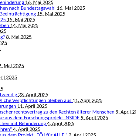
Behinderung
16. Mai 2025
chen nach Bundestagswahl
16. Mai 2025
 Beeinträchtigung
15. Mai 2025
2025
15. Mai 2025
leben
14. Mai 2025
025
ng?
8. Mai 2025
2025
5
2. Mai 2025
ril 2025
25
otwendig
23. April 2025
tzliche Verpflichtungen bleiben aus
11. April 2025
derungen
11. April 2025
nschenrechtsvertrag zu den Rechten älterer Menschen
9. April 
isse aus dem Forschungsprojekt INSIDE
9. April 2025
schen mit Behinderung
4. April 2025
ahren“
4. April 2025
 aus dem Projekt „FÖJ für ALLE!“
2. April 2025