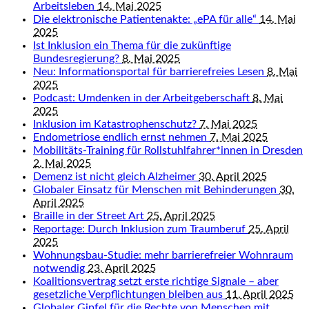
Arbeitsleben
14. Mai 2025
Die elektronische Patientenakte: „ePA für alle“
14. Mai
2025
Ist Inklusion ein Thema für die zukünftige
Bundesregierung?
8. Mai 2025
Neu: Informationsportal für barrierefreies Lesen
8. Mai
2025
Podcast: Umdenken in der Arbeitgeberschaft
8. Mai
2025
Inklusion im Katastrophenschutz?
7. Mai 2025
Endometriose endlich ernst nehmen
7. Mai 2025
Mobilitäts-Training für Rollstuhlfahrer*innen in Dresden
2. Mai 2025
Demenz ist nicht gleich Alzheimer
30. April 2025
Globaler Einsatz für Menschen mit Behinderungen
30.
April 2025
Braille in der Street Art
25. April 2025
Reportage: Durch Inklusion zum Traumberuf
25. April
2025
Wohnungsbau-Studie: mehr barrierefreier Wohnraum
notwendig
23. April 2025
Koalitionsvertrag setzt erste richtige Signale – aber
gesetzliche Verpflichtungen bleiben aus
11. April 2025
Globaler Gipfel für die Rechte von Menschen mit