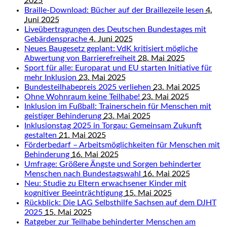
2025
Braille-Download: Bücher auf der Braillezeile lesen
4.
Juni 2025
Liveübertragungen des Deutschen Bundestages mit
Gebärdensprache
4. Juni 2025
Neues Baugesetz geplant: VdK kritisiert mögliche
Abwertung von Barrierefreiheit
28. Mai 2025
Sport für alle: Europarat und EU starten Initiative für
mehr Inklusion
23. Mai 2025
Bundesteilhabepreis 2025 verliehen
23. Mai 2025
Ohne Wohnraum keine Teilhabe!
23. Mai 2025
Inklusion im Fußball: Trainerschein für Menschen mit
geistiger Behinderung
23. Mai 2025
Inklusionstag 2025 in Torgau: Gemeinsam Zukunft
gestalten
21. Mai 2025
Förderbedarf – Arbeitsmöglichkeiten für Menschen mit
Behinderung
16. Mai 2025
Umfrage: Größere Ängste und Sorgen behinderter
Menschen nach Bundestagswahl
16. Mai 2025
Neu: Studie zu Eltern erwachsener Kinder mit
kognitiver Beeinträchtigung
15. Mai 2025
Rückblick: Die LAG Selbsthilfe Sachsen auf dem DJHT
2025
15. Mai 2025
Ratgeber zur Teilhabe behinderter Menschen am