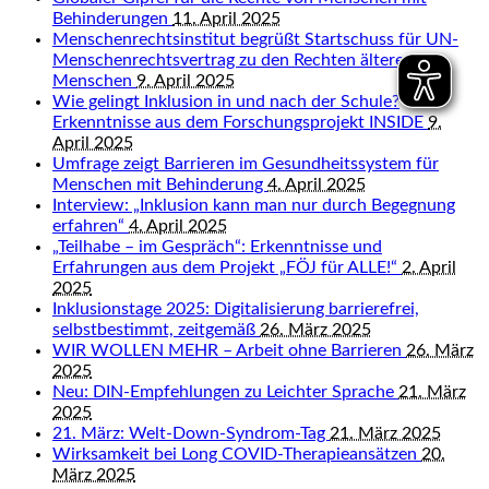
Behinderungen
11. April 2025
Menschenrechtsinstitut begrüßt Startschuss für UN-
Menschenrechtsvertrag zu den Rechten älterer
Menschen
9. April 2025
Wie gelingt Inklusion in und nach der Schule?
Erkenntnisse aus dem Forschungsprojekt INSIDE
9.
April 2025
Umfrage zeigt Barrieren im Gesundheitssystem für
Menschen mit Behinderung
4. April 2025
Interview: „Inklusion kann man nur durch Begegnung
erfahren“
4. April 2025
„Teilhabe – im Gespräch“: Erkenntnisse und
Erfahrungen aus dem Projekt „FÖJ für ALLE!“
2. April
2025
Inklusionstage 2025: Digitalisierung barrierefrei,
selbstbestimmt, zeitgemäß
26. März 2025
WIR WOLLEN MEHR – Arbeit ohne Barrieren
26. März
2025
Neu: DIN-Empfehlungen zu Leichter Sprache
21. März
2025
21. März: Welt-Down-Syndrom-Tag
21. März 2025
Wirksamkeit bei Long COVID-Therapieansätzen
20.
März 2025