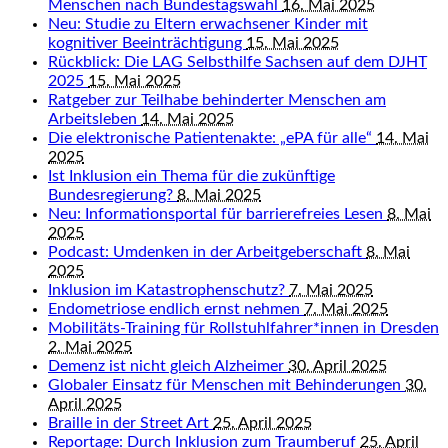
Menschen nach Bundestagswahl
16. Mai 2025
Neu: Studie zu Eltern erwachsener Kinder mit
kognitiver Beeinträchtigung
15. Mai 2025
Rückblick: Die LAG Selbsthilfe Sachsen auf dem DJHT
2025
15. Mai 2025
Ratgeber zur Teilhabe behinderter Menschen am
Arbeitsleben
14. Mai 2025
Die elektronische Patientenakte: „ePA für alle“
14. Mai
2025
Ist Inklusion ein Thema für die zukünftige
Bundesregierung?
8. Mai 2025
Neu: Informationsportal für barrierefreies Lesen
8. Mai
2025
Podcast: Umdenken in der Arbeitgeberschaft
8. Mai
2025
Inklusion im Katastrophenschutz?
7. Mai 2025
Endometriose endlich ernst nehmen
7. Mai 2025
Mobilitäts-Training für Rollstuhlfahrer*innen in Dresden
2. Mai 2025
Demenz ist nicht gleich Alzheimer
30. April 2025
Globaler Einsatz für Menschen mit Behinderungen
30.
April 2025
Braille in der Street Art
25. April 2025
Reportage: Durch Inklusion zum Traumberuf
25. April