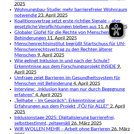
2025
Wohnungsbau-Studie: mehr barrierefreier Wohnraum
notwendig
23. April 2025
Koalitionsvertrag setzt erste richtige Signale – aber
gesetzliche Verpflichtungen bleiben aus
11. April 2025
Globaler Gipfel für die Rechte von Menschen mit
Behinderungen
11. April 2025
Menschenrechtsinstitut begrüßt Startschuss für UN-
Menschenrechtsvertrag zu den Rechten älterer
Menschen
9. April 2025
Wie gelingt Inklusion in und nach der Schule?
Erkenntnisse aus dem Forschungsprojekt INSIDE
9.
April 2025
Umfrage zeigt Barrieren im Gesundheitssystem für
Menschen mit Behinderung
4. April 2025
Interview: „Inklusion kann man nur durch Begegnung
erfahren“
4. April 2025
„Teilhabe – im Gespräch“: Erkenntnisse und
Erfahrungen aus dem Projekt „FÖJ für ALLE!“
2. April
2025
Inklusionstage 2025: Digitalisierung barrierefrei,
selbstbestimmt, zeitgemäß
26. März 2025
WIR WOLLEN MEHR – Arbeit ohne Barrieren
26. März