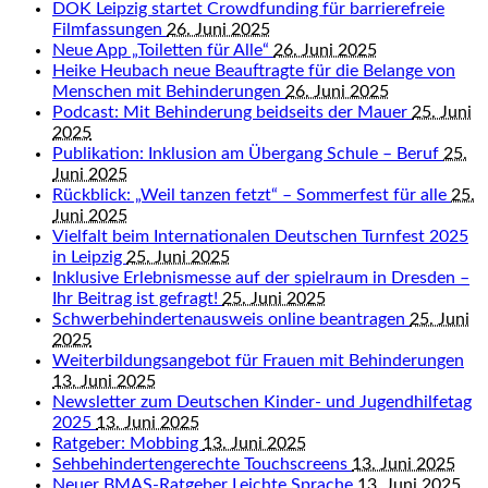
DOK Leipzig startet Crowdfunding für barrierefreie
Filmfassungen
26. Juni 2025
Neue App „Toiletten für Alle“
26. Juni 2025
Heike Heubach neue Beauftragte für die Belange von
Menschen mit Behinderungen
26. Juni 2025
Podcast: Mit Behinderung beidseits der Mauer
25. Juni
2025
Publikation: Inklusion am Übergang Schule – Beruf
25.
Juni 2025
Rückblick: „Weil tanzen fetzt“ – Sommerfest für alle
25.
Juni 2025
Vielfalt beim Internationalen Deutschen Turnfest 2025
in Leipzig
25. Juni 2025
Inklusive Erlebnismesse auf der spielraum in Dresden –
Ihr Beitrag ist gefragt!
25. Juni 2025
Schwerbehindertenausweis online beantragen
25. Juni
2025
Weiterbildungsangebot für Frauen mit Behinderungen
13. Juni 2025
Newsletter zum Deutschen Kinder- und Jugendhilfetag
2025
13. Juni 2025
Ratgeber: Mobbing
13. Juni 2025
Sehbehindertengerechte Touchscreens
13. Juni 2025
Neuer BMAS-Ratgeber Leichte Sprache
13. Juni 2025