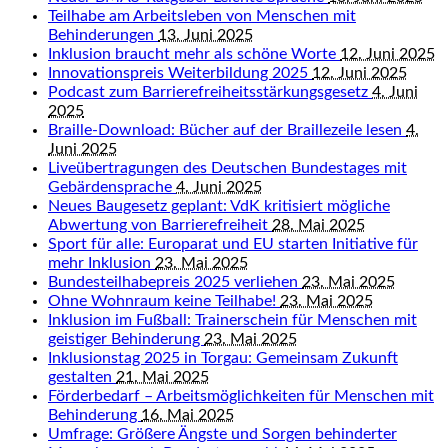
Teilhabe am Arbeitsleben von Menschen mit
Behinderungen
13. Juni 2025
Inklusion braucht mehr als schöne Worte
12. Juni 2025
Innovationspreis Weiterbildung 2025
12. Juni 2025
Podcast zum Barrierefreiheitsstärkungsgesetz
4. Juni
2025
Braille-Download: Bücher auf der Braillezeile lesen
4.
Juni 2025
Liveübertragungen des Deutschen Bundestages mit
Gebärdensprache
4. Juni 2025
Neues Baugesetz geplant: VdK kritisiert mögliche
Abwertung von Barrierefreiheit
28. Mai 2025
Sport für alle: Europarat und EU starten Initiative für
mehr Inklusion
23. Mai 2025
Bundesteilhabepreis 2025 verliehen
23. Mai 2025
Ohne Wohnraum keine Teilhabe!
23. Mai 2025
Inklusion im Fußball: Trainerschein für Menschen mit
geistiger Behinderung
23. Mai 2025
Inklusionstag 2025 in Torgau: Gemeinsam Zukunft
gestalten
21. Mai 2025
Förderbedarf – Arbeitsmöglichkeiten für Menschen mit
Behinderung
16. Mai 2025
Umfrage: Größere Ängste und Sorgen behinderter