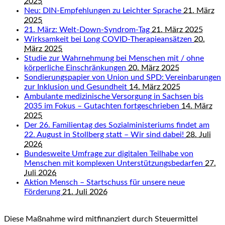
2025
Neu: DIN-Empfehlungen zu Leichter Sprache
21. März
2025
21. März: Welt-Down-Syndrom-Tag
21. März 2025
Wirksamkeit bei Long COVID-Therapieansätzen
20.
März 2025
Studie zur Wahrnehmung bei Menschen mit / ohne
körperliche Einschränkungen
20. März 2025
Sondierungspapier von Union und SPD: Vereinbarungen
zur Inklusion und Gesundheit
14. März 2025
Ambulante medizinische Versorgung in Sachsen bis
2035 im Fokus – Gutachten fortgeschrieben
14. März
2025
Der 26. Familientag des Sozialministeriums findet am
22. August in Stollberg statt – Wir sind dabei!
28. Juli
2026
Bundesweite Umfrage zur digitalen Teilhabe von
Menschen mit komplexen Unterstützungsbedarfen
27.
Juli 2026
Aktion Mensch – Startschuss für unsere neue
Förderung
21. Juli 2026
Diese Maßnahme wird mitfinanziert durch Steuermittel