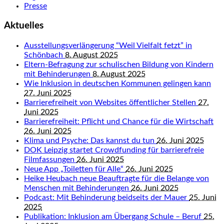
Presse
Aktuelles
Ausstellungsverlängerung “Weil Vielfalt fetzt” in
Schönbach
8. August 2025
Eltern-Befragung zur schulischen Bildung von Kindern
mit Behinderungen
8. August 2025
Wie Inklusion in deutschen Kommunen gelingen kann
27. Juni 2025
Barrierefreiheit von Websites öffentlicher Stellen
27.
Juni 2025
Barrierefreiheit: Pflicht und Chance für die Wirtschaft
26. Juni 2025
Klima und Psyche: Das kannst du tun
26. Juni 2025
DOK Leipzig startet Crowdfunding für barrierefreie
Filmfassungen
26. Juni 2025
Neue App „Toiletten für Alle“
26. Juni 2025
Heike Heubach neue Beauftragte für die Belange von
Menschen mit Behinderungen
26. Juni 2025
Podcast: Mit Behinderung beidseits der Mauer
25. Juni
2025
Publikation: Inklusion am Übergang Schule – Beruf
25.