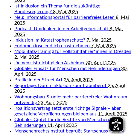
2025
Ist Inklusion ein Thema für die zukünftige
Bundesregierung?
8. Mai 2025
Neu: Informationsportal für barrierefreies Lesen
8. Mai
2025
Podcast: Umdenken in der Arbeitgeberschaft
8. Mai
2025
Inklusion im Katastrophenschutz?
7. Mai 2025
Endometriose endlich ernst nehmen
7. Mai 2025
Mobilitäts-Training für Rollstuhlfahrer*innen in Dresden
2. Mai 2025
Demenz ist nicht gleich Alzheimer
30. April 2025
Globaler Einsatz für Menschen mit Behinderungen
30.
April 2025
Braille in der Street Art
25. April 2025
Reportage: Durch Inklusion zum Traumberuf
25. April
2025
Wohnungsbau-Studie: mehr barrierefreier Wohnraum
notwendig
23. April 2025
Koalitionsvertrag setzt erste richtige Signale – aber
gesetzliche Verpflichtungen bleiben aus
11. April 2025
Globaler Gipfel für die Rechte von Menschen mit
Behinderungen
11. April 2025
Menschenrechtsinstitut begrüßt Startschuss für UN-