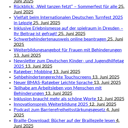
Juni 2025
Rückblick: „Weil tanzen fetzt“ – Sommerfest für alle
25.
Juni 2025
Vielfalt beim Internationalen Deutschen Turnfest 2025
in Leipzig
25. Juni 2025
Inklusive Erlebnismesse auf der spielraum in Dresden –
Ihr Beitrag ist gefragt!
25. Juni 2025
Schwerbehindertenausweis online beantragen
25. Juni
2025
Weiterbildungsangebot für Frauen mit Behinderungen
13. Juni 2025
Newsletter zum Deutschen Kinder- und Jugendhilfetag
2025
13. Juni 2025
Ratgeber: Mobbing
13. Juni 2025
Sehbehindertengerechte Touchscreens
13. Juni 2025
Neuer BMAS-Ratgeber Leichte Sprache
13. Juni 2025
Teilhabe am Arbeitsleben von Menschen mit
Behinderungen
13. Juni 2025
Inklusion braucht mehr als schöne Worte
12. Juni 2025
Innovationspreis Weiterbildung 2025
12. Juni 2025
Podcast zum Barrierefreiheitsstärkungsgesetz
4. Juni
2025
Braille-Download: Bücher auf der Braillezeile lesen
4.
Juni 2025