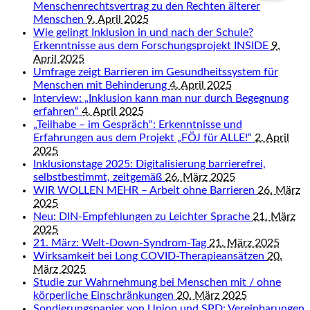
Menschenrechtsvertrag zu den Rechten älterer
Menschen
9. April 2025
Wie gelingt Inklusion in und nach der Schule?
Erkenntnisse aus dem Forschungsprojekt INSIDE
9.
April 2025
Umfrage zeigt Barrieren im Gesundheitssystem für
Menschen mit Behinderung
4. April 2025
Interview: „Inklusion kann man nur durch Begegnung
erfahren“
4. April 2025
„Teilhabe – im Gespräch“: Erkenntnisse und
Erfahrungen aus dem Projekt „FÖJ für ALLE!“
2. April
2025
Inklusionstage 2025: Digitalisierung barrierefrei,
selbstbestimmt, zeitgemäß
26. März 2025
WIR WOLLEN MEHR – Arbeit ohne Barrieren
26. März
2025
Neu: DIN-Empfehlungen zu Leichter Sprache
21. März
2025
21. März: Welt-Down-Syndrom-Tag
21. März 2025
Wirksamkeit bei Long COVID-Therapieansätzen
20.
März 2025
Studie zur Wahrnehmung bei Menschen mit / ohne
körperliche Einschränkungen
20. März 2025
Sondierungspapier von Union und SPD: Vereinbarungen