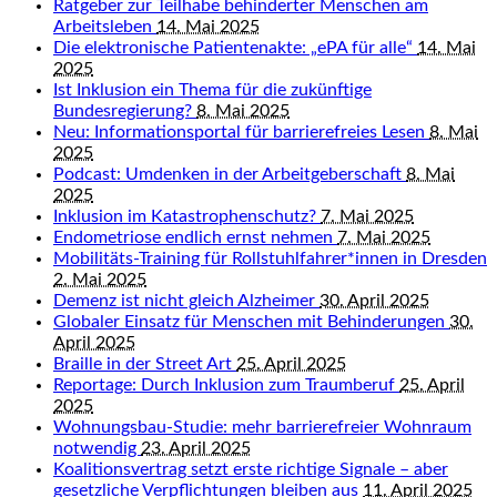
Ratgeber zur Teilhabe behinderter Menschen am
Arbeitsleben
14. Mai 2025
Die elektronische Patientenakte: „ePA für alle“
14. Mai
2025
Ist Inklusion ein Thema für die zukünftige
Bundesregierung?
8. Mai 2025
Neu: Informationsportal für barrierefreies Lesen
8. Mai
2025
Podcast: Umdenken in der Arbeitgeberschaft
8. Mai
2025
Inklusion im Katastrophenschutz?
7. Mai 2025
Endometriose endlich ernst nehmen
7. Mai 2025
Mobilitäts-Training für Rollstuhlfahrer*innen in Dresden
2. Mai 2025
Demenz ist nicht gleich Alzheimer
30. April 2025
Globaler Einsatz für Menschen mit Behinderungen
30.
April 2025
Braille in der Street Art
25. April 2025
Reportage: Durch Inklusion zum Traumberuf
25. April
2025
Wohnungsbau-Studie: mehr barrierefreier Wohnraum
notwendig
23. April 2025
Koalitionsvertrag setzt erste richtige Signale – aber
gesetzliche Verpflichtungen bleiben aus
11. April 2025