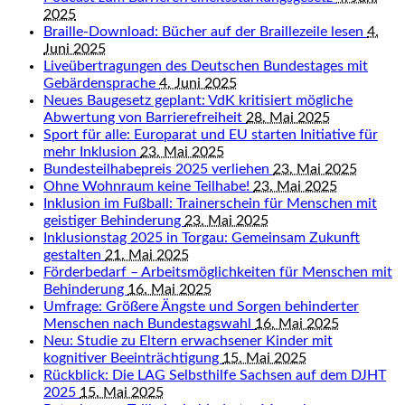
2025
Braille-Download: Bücher auf der Braillezeile lesen
4.
Juni 2025
Liveübertragungen des Deutschen Bundestages mit
Gebärdensprache
4. Juni 2025
Neues Baugesetz geplant: VdK kritisiert mögliche
Abwertung von Barrierefreiheit
28. Mai 2025
Sport für alle: Europarat und EU starten Initiative für
mehr Inklusion
23. Mai 2025
Bundesteilhabepreis 2025 verliehen
23. Mai 2025
Ohne Wohnraum keine Teilhabe!
23. Mai 2025
Inklusion im Fußball: Trainerschein für Menschen mit
geistiger Behinderung
23. Mai 2025
Inklusionstag 2025 in Torgau: Gemeinsam Zukunft
gestalten
21. Mai 2025
Förderbedarf – Arbeitsmöglichkeiten für Menschen mit
Behinderung
16. Mai 2025
Umfrage: Größere Ängste und Sorgen behinderter
Menschen nach Bundestagswahl
16. Mai 2025
Neu: Studie zu Eltern erwachsener Kinder mit
kognitiver Beeinträchtigung
15. Mai 2025
Rückblick: Die LAG Selbsthilfe Sachsen auf dem DJHT
2025
15. Mai 2025