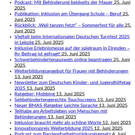
Podcast: Mit Behinderung beidseits der Mauer
25. Juni
2025
Publikation: Inklusion am Übergang Schule – Beruf
25.
Juni 2025
Rückblick: „Weil tanzen fetzt“ – Sommerfest für alle
25.
Juni 2025
Vielfalt beim Internationalen Deutschen Turnfest 2025
in Leipzig
25. Juni 2025
Inklusive Erlebnismesse auf der spielraum in Dresden –
Ihr Beitrag ist gefragt!
25. Juni 2025
Schwerbehindertenausweis online beantragen
25. Juni
2025
Weiterbildungsangebot für Frauen mit Behinderungen
13. Juni 2025
Newsletter zum Deutschen Kinder- und Jugendhilfetag
2025
13. Juni 2025
Ratgeber: Mobbing
13. Juni 2025
Sehbehindertengerechte Touchscreens
13. Juni 2025
Neuer BMAS-Ratgeber Leichte Sprache
13. Juni 2025
Teilhabe am Arbeitsleben von Menschen mit
Behinderungen
13. Juni 2025
Inklusion braucht mehr als schöne Worte
12. Juni 2025
Innovationspreis Weiterbildung 2025
12. Juni 2025
Podcast zum Barrierefreiheitsstärkungsgesetz
4. Juni