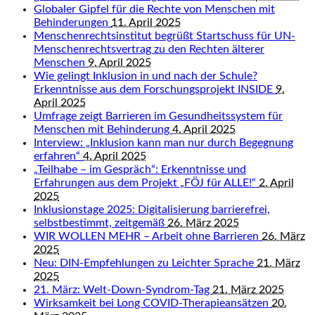
Globaler Gipfel für die Rechte von Menschen mit
Behinderungen
11. April 2025
Menschenrechtsinstitut begrüßt Startschuss für UN-
Menschenrechtsvertrag zu den Rechten älterer
Menschen
9. April 2025
Wie gelingt Inklusion in und nach der Schule?
Erkenntnisse aus dem Forschungsprojekt INSIDE
9.
April 2025
Umfrage zeigt Barrieren im Gesundheitssystem für
Menschen mit Behinderung
4. April 2025
Interview: „Inklusion kann man nur durch Begegnung
erfahren“
4. April 2025
„Teilhabe – im Gespräch“: Erkenntnisse und
Erfahrungen aus dem Projekt „FÖJ für ALLE!“
2. April
2025
Inklusionstage 2025: Digitalisierung barrierefrei,
selbstbestimmt, zeitgemäß
26. März 2025
WIR WOLLEN MEHR – Arbeit ohne Barrieren
26. März
2025
Neu: DIN-Empfehlungen zu Leichter Sprache
21. März
2025
21. März: Welt-Down-Syndrom-Tag
21. März 2025
Wirksamkeit bei Long COVID-Therapieansätzen
20.