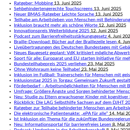
Ratgeber: Mobbing
13. Juni 2025
Sehbehindertengerechte Touchscreens
13. Juni 2025
Neuer BMAS-Ratgeber Leichte Sprache
13. Juni 2025
Teilhabe am Arbeitsleben von Menschen mit Behinderun
Inklusion braucht mehr als schöne Worte
12. Juni 2025
Innovationspreis Weiterbildung 2025
12. Juni 2025
Podcast zum Barrierefreiheitsstärkungsgesetz
4. Juni 20
Braille-Download: Bücher auf der Braillezeile lesen
4. Ju
Liveübertragungen des Deutschen Bundestages mit Geb
Neues Baugesetz geplant: VdK kritisiert mögliche Abwert
Sport für alle: Europarat und EU starten Initiative für me
Bundesteilhabepreis 2025 verliehen
23. Mai 2025
Ohne Wohnraum keine Teilhabe!
23. Mai 2025
Inklusion im Fußball: Trainerschein für Menschen mit ge
Inklusionstag 2025 in Torgau: Gemeinsam Zukunft gestal
Förderbedarf – Arbeitsmöglichkeiten für Menschen mit 
Umfrage: Größere Ängste und Sorgen behinderter Mens
Neu: Studie zu Eltern erwachsener Kinder mit kognitiver
Rückblick: Die LAG Selbsthilfe Sachsen auf dem DJHT 
Ratgeber zur Teilhabe behinderter Menschen am Arbeits
Die elektronische Patientenakte: „ePA für alle“
14. Mai 2
Ist Inklusion ein Thema für die zukünftige Bundesregieru
Neu: Informationsportal für barrierefreies Lesen
8. Mai 