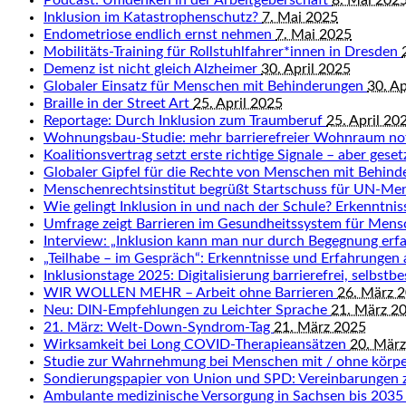
Podcast: Umdenken in der Arbeitgeberschaft
8. Mai 202
Inklusion im Katastrophenschutz?
7. Mai 2025
Endometriose endlich ernst nehmen
7. Mai 2025
Mobilitäts-Training für Rollstuhlfahrer*innen in Dresden
Demenz ist nicht gleich Alzheimer
30. April 2025
Globaler Einsatz für Menschen mit Behinderungen
30. Ap
Braille in der Street Art
25. April 2025
Reportage: Durch Inklusion zum Traumberuf
25. April 20
Wohnungsbau-Studie: mehr barrierefreier Wohnraum n
Koalitionsvertrag setzt erste richtige Signale – aber gese
Globaler Gipfel für die Rechte von Menschen mit Behin
Menschenrechtsinstitut begrüßt Startschuss für UN-Me
Wie gelingt Inklusion in und nach der Schule? Erkenntn
Umfrage zeigt Barrieren im Gesundheitssystem für Men
Interview: „Inklusion kann man nur durch Begegnung erf
„Teilhabe – im Gespräch“: Erkenntnisse und Erfahrungen
Inklusionstage 2025: Digitalisierung barrierefrei, selbst
WIR WOLLEN MEHR – Arbeit ohne Barrieren
26. März 
Neu: DIN-Empfehlungen zu Leichter Sprache
21. März 2
21. März: Welt-Down-Syndrom-Tag
21. März 2025
Wirksamkeit bei Long COVID-Therapieansätzen
20. Mär
Studie zur Wahrnehmung bei Menschen mit / ohne körpe
Sondierungspapier von Union und SPD: Vereinbarungen 
Ambulante medizinische Versorgung in Sachsen bis 2035