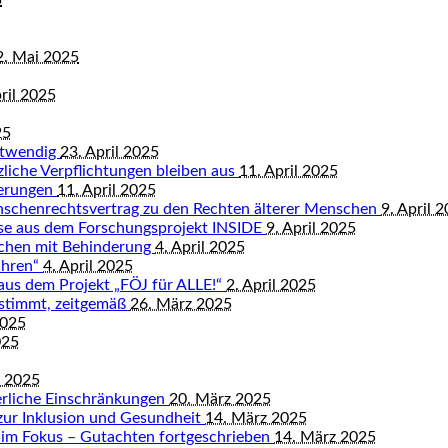
5
2. Mai 2025
ril 2025
25
otwendig
23. April 2025
tzliche Verpflichtungen bleiben aus
11. April 2025
derungen
11. April 2025
nschenrechtsvertrag zu den Rechten älterer Menschen
9. April 
isse aus dem Forschungsprojekt INSIDE
9. April 2025
schen mit Behinderung
4. April 2025
ahren“
4. April 2025
 aus dem Projekt „FÖJ für ALLE!“
2. April 2025
bestimmt, zeitgemäß
26. März 2025
2025
025
z 2025
rliche Einschränkungen
20. März 2025
zur Inklusion und Gesundheit
14. März 2025
 im Fokus – Gutachten fortgeschrieben
14. März 2025