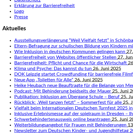
Erklärung zur Barrierefreiheit
Logo
Presse
Aktuelles
Ausstellungsverlängerung “Weil Vielfalt fetzt” in Schön
Eltern-Befragung zur schulischen Bildung von Kindern 
Wie Inklusion in deutschen Kommunen gelingen kann
27.
Barrierefreiheit von Websites öffentlicher Stellen
27. Jun
Barrierefreiheit: Pflicht und Chance für die Wirtschaft
26
Klima und Psyche: Das kannst du tun
26. Juni 2025
DOK Leipzig startet Crowdfunding für barrierefreie Fil
Neue App „Toiletten für Alle“
26. Juni 2025
Heike Heubach neue Beauftragte für die Belange von M
Podcast: Mit Behinderung beidseits der Mauer
25. Juni 
Publikation: Inklusion am Übergang Schule – Beruf
25. J
Rückblick: „Weil tanzen fetzt“ – Sommerfest für alle
25. 
Vielfalt beim Internationalen Deutschen Turnfest 2025 in
Inklusive Erlebnismesse auf der spielraum in Dresden – Ihr
Schwerbehindertenausweis online beantragen
25. Juni 
Weiterbildungsangebot für Frauen mit Behinderungen
13
Newsletter zum Deutschen Kinder- und Jugendhilfetag 