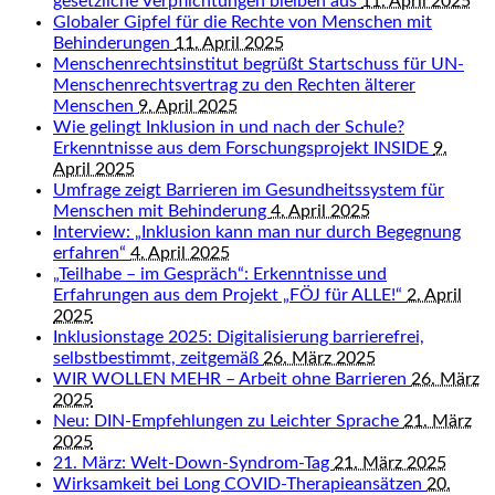
gesetzliche Verpflichtungen bleiben aus
11. April 2025
Globaler Gipfel für die Rechte von Menschen mit
Behinderungen
11. April 2025
Menschenrechtsinstitut begrüßt Startschuss für UN-
Menschenrechtsvertrag zu den Rechten älterer
Menschen
9. April 2025
Wie gelingt Inklusion in und nach der Schule?
Erkenntnisse aus dem Forschungsprojekt INSIDE
9.
April 2025
Umfrage zeigt Barrieren im Gesundheitssystem für
Menschen mit Behinderung
4. April 2025
Interview: „Inklusion kann man nur durch Begegnung
erfahren“
4. April 2025
„Teilhabe – im Gespräch“: Erkenntnisse und
Erfahrungen aus dem Projekt „FÖJ für ALLE!“
2. April
2025
Inklusionstage 2025: Digitalisierung barrierefrei,
selbstbestimmt, zeitgemäß
26. März 2025
WIR WOLLEN MEHR – Arbeit ohne Barrieren
26. März
2025
Neu: DIN-Empfehlungen zu Leichter Sprache
21. März
2025
21. März: Welt-Down-Syndrom-Tag
21. März 2025
Wirksamkeit bei Long COVID-Therapieansätzen
20.