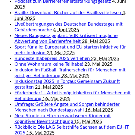
Podcast zum Barrierefreiheitsstärkungsgesetz
4. Juni
2025
Braille-Download: Bücher auf der Braillezeile lesen
4.
Juni 2025
Liveübertragungen des Deutschen Bundestages mit
Gebärdensprache
4. Juni 2025
Neues Baugesetz geplant: VdK kritisiert mögliche
Abwertung von Barrierefreiheit
28. Mai 2025
Sport für alle: Europarat und EU starten Initiative für
mehr Inklusion
23. Mai 2025
Bundesteilhabepreis 2025 verliehen
23. Mai 2025
Ohne Wohnraum keine Teilhabe!
23. Mai 2025
Inklusion im Fußball: Trainerschein für Menschen mit
geistiger Behinderung
23. Mai 2025
Inklusionstag 2025 in Torgau: Gemeinsam Zukunft
gestalten
21. Mai 2025
Förderbedarf – Arbeitsmöglichkeiten für Menschen mit
Behinderung
16. Mai 2025
Umfrage: Größere Ängste und Sorgen behinderter
Menschen nach Bundestagswahl
16. Mai 2025
Neu: Studie zu Eltern erwachsener Kinder mit
kognitiver Beeinträchtigung
15. Mai 2025
Rückblick: Die LAG Selbsthilfe Sachsen auf dem DJHT
2025
15. Mai 2025