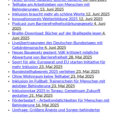
Teilhabe am Arbeitsleben von Menschen mit
Behinderungen
13. Juni 2025
Inklusion braucht mehr als schöne Worte
12. Juni 2025
Innovationspreis Weiterbildung 2025
12. Juni 2025
Podcast zum Barrierefreiheitsstärkungsgesetz
4. Juni
2025
Braille-Download: Bücher auf der Braillezeile lesen
4.
Juni 2025
Liveübertragungen des Deutschen Bundestages mit
Gebärdensprache
4. Juni 2025
Neues Baugesetz geplant: VdK kritisiert mögliche
Abwertung von Barrierefreiheit
28. Mai 2025
Sport für alle: Europarat und EU starten Initiative für
mehr Inklusion
23. Mai 2025
Bundesteilhabepreis 2025 verliehen
23. Mai 2025
Ohne Wohnraum keine Teilhabe!
23. Mai 2025
Inklusion im Fußball: Trainerschein für Menschen mit
geistiger Behinderung
23. Mai 2025
Inklusionstag 2025 in Torgau: Gemeinsam Zukunft
gestalten
21. Mai 2025
Förderbedarf – Arbeitsmöglichkeiten für Menschen mit
Behinderung
16. Mai 2025
Umfrage: Größere Ängste und Sorgen behinderter