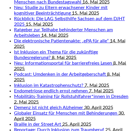
Menschen nach Bundestagswahl
16. Mai 2025
Neu: Studie zu Eltern erwachsener Kinder mit
kognitiver Beeinträchtigung
15. Mai 2025
Rückblick: Die LAG Selbsthilfe Sachsen auf dem DJHT
2025
15. Mai 2025
Ratgeber zur Teilhabe behinderter Menschen am
Arbeitsleben
14. Mai 2025
Die elektronische Patientenakte: „ePA für alle“
14. Mai
2025
Ist Inklusion ein Thema für die zukünftige
Bundesregierung?
8. Mai 2025
Neu: Informationsportal für barrierefreies Lesen
8. Mai
2025
Podcast: Umdenken in der Arbeitgeberschaft
8. Mai
2025
Inklusion im Katastrophenschutz?
7. Mai 2025
Endometriose endlich ernst nehmen
7. Mai 2025
Mobilitäts-Training für Rollstuhlfahrer*innen in Dresden
2. Mai 2025
Demenz ist nicht gleich Alzheimer
30. April 2025
Globaler Einsatz für Menschen mit Behinderungen
30.
April 2025
Braille in der Street Art
25. April 2025
Reportage: Durch Inklusion zum Traumberuf
25. April