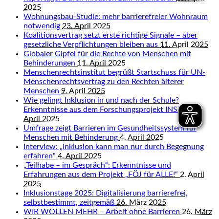
2025
Wohnungsbau-Studie: mehr barrierefreier Wohnraum
notwendig
23. April 2025
Koalitionsvertrag setzt erste richtige Signale – aber
gesetzliche Verpflichtungen bleiben aus
11. April 2025
Globaler Gipfel für die Rechte von Menschen mit
Behinderungen
11. April 2025
Menschenrechtsinstitut begrüßt Startschuss für UN-
Menschenrechtsvertrag zu den Rechten älterer
Menschen
9. April 2025
Wie gelingt Inklusion in und nach der Schule?
Erkenntnisse aus dem Forschungsprojekt INSIDE
9.
April 2025
Umfrage zeigt Barrieren im Gesundheitssystem für
Menschen mit Behinderung
4. April 2025
Interview: „Inklusion kann man nur durch Begegnung
erfahren“
4. April 2025
„Teilhabe – im Gespräch“: Erkenntnisse und
Erfahrungen aus dem Projekt „FÖJ für ALLE!“
2. April
2025
Inklusionstage 2025: Digitalisierung barrierefrei,
selbstbestimmt, zeitgemäß
26. März 2025
WIR WOLLEN MEHR – Arbeit ohne Barrieren
26. März