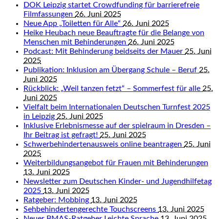
DOK Leipzig startet Crowdfunding für barrierefreie
Filmfassungen
26. Juni 2025
Neue App „Toiletten für Alle“
26. Juni 2025
Heike Heubach neue Beauftragte für die Belange von
Menschen mit Behinderungen
26. Juni 2025
Podcast: Mit Behinderung beidseits der Mauer
25. Juni
2025
Publikation: Inklusion am Übergang Schule – Beruf
25.
Juni 2025
Rückblick: „Weil tanzen fetzt“ – Sommerfest für alle
25.
Juni 2025
Vielfalt beim Internationalen Deutschen Turnfest 2025
in Leipzig
25. Juni 2025
Inklusive Erlebnismesse auf der spielraum in Dresden –
Ihr Beitrag ist gefragt!
25. Juni 2025
Schwerbehindertenausweis online beantragen
25. Juni
2025
Weiterbildungsangebot für Frauen mit Behinderungen
13. Juni 2025
Newsletter zum Deutschen Kinder- und Jugendhilfetag
2025
13. Juni 2025
Ratgeber: Mobbing
13. Juni 2025
Sehbehindertengerechte Touchscreens
13. Juni 2025
Neuer BMAS-Ratgeber Leichte Sprache
13. Juni 2025