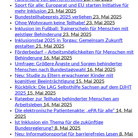
Sport für alle: Europarat und EU starten Initiative für
mehr Inklusion
23. Mai 2025
Bundesteilhabepreis 2025 verliehen
23. Mai 2025
Ohne Wohnraum keine Teilhabe!
23. Mai 2025
Inklusion im Fußball: Trainerschein für Menschen mit
geistiger Behinderung
23. Mai 2025
Inklusionstag 2025 in Torgau: Gemeinsam Zukunft
gestalten
21. Mai 2025
Förderbedarf – Arbeitsmöglichkeiten für Menschen mit
Behinderung
16. Mai 2025
Umfrage: Größere Ängste und Sorgen behinderter
Menschen nach Bundestagswahl
16. Mai 2025
Neu: Studie zu Eltern erwachsener Kinder mit
kognitiver Beeinträchtigung
15. Mai 2025
Rückblick: Die LAG Selbsthilfe Sachsen auf dem DJHT
2025
15. Mai 2025
Ratgeber zur Teilhabe behinderter Menschen am
Arbeitsleben
14. Mai 2025
Die elektronische Patientenakte: „ePA für alle“
14. Mai
2025
Ist Inklusion ein Thema für die zukünftige
Bundesregierung?
8. Mai 2025
Neu: Informationsportal für barrierefreies Lesen
8. Mai