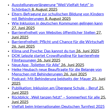
Ausstellungsverlängerung “Weil Vielfalt fetzt” in
Schönbach
8. August 2025
Eltern-Befragung zur schulischen Bildung von Kindern
mit Behinderungen
8. August 2025
Wie Inklusion in deutschen Kommunen gelingen kann
27. Juni 2025
Barrierefreiheit von Websites öffentlicher Stellen
27.
Juni 2025
Barrierefreiheit: Pflicht und Chance für die Wirtschaft
26. Juni 2025
Klima und Psyche: Das kannst du tun
26. Juni 2025
DOK Leipzig startet Crowdfunding für barrierefreie
Filmfassungen
26. Juni 2025
Neue App „Toiletten für Alle“
26. Juni 2025
Heike Heubach neue Beauftragte für die Belange von
Menschen mit Behinderungen
26. Juni 2025
Podcast: Mit Behinderung beidseits der Mauer
25. Juni
2025
Publikation: Inklusion am Übergang Schule – Beruf
25.
Juni 2025
Rückblick: „Weil tanzen fetzt“ – Sommerfest für alle
25.
Juni 2025
Vielfalt beim Internationalen Deutschen Turnfest 2025