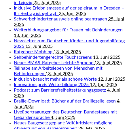
in Leipzig
25. Juni 2025
Inklusive Erlebnismesse auf der spielraum in Dresden –
Ihr Beitrag ist gefragt!
25. Juni 2025
Schwerbehindertenausweis online beantragen
25. Juni
2025
Weiterbildungsangebot für Frauen mit Behinderungen
13. Juni 2025
Newsletter zum Deutschen Kinder- und Jugendhilfetag
2025
13. Juni 2025
Ratgeber: Mobbing
13. Juni 2025
Sehbehindertengerechte Touchscreens
13. Juni 2025
Neuer BMAS-Ratgeber Leichte Sprache
13. Juni 2025
Teilhabe am Arbeitsleben von Menschen mit
Behinderungen
13. Juni 2025
Inklusion braucht mehr als schöne Worte
12. Juni 2025
Innovationspreis Weiterbildung 2025
12. Juni 2025
Podcast zum Barrierefreiheitsstärkungsgesetz
4. Juni
2025
Braille-Download: Bücher auf der Braillezeile lesen
4.
Juni 2025
Liveübertragungen des Deutschen Bundestages mit
Gebärdensprache
4. Juni 2025
Neues Baugesetz geplant: VdK kritisiert mögliche
Abwertung von Barrierefreiheit
28. Mai 2025