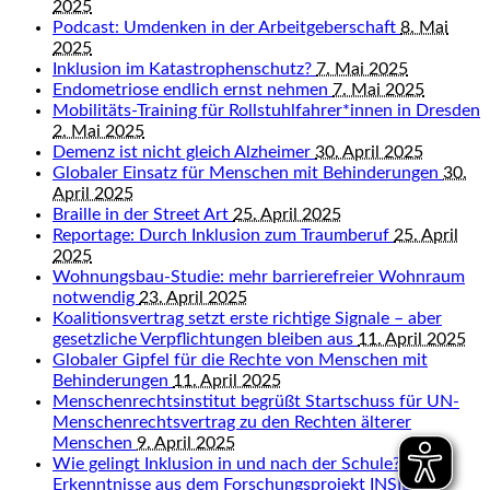
2025
Podcast: Umdenken in der Arbeitgeberschaft
8. Mai
2025
Inklusion im Katastrophenschutz?
7. Mai 2025
Endometriose endlich ernst nehmen
7. Mai 2025
Mobilitäts-Training für Rollstuhlfahrer*innen in Dresden
2. Mai 2025
Demenz ist nicht gleich Alzheimer
30. April 2025
Globaler Einsatz für Menschen mit Behinderungen
30.
April 2025
Braille in der Street Art
25. April 2025
Reportage: Durch Inklusion zum Traumberuf
25. April
2025
Wohnungsbau-Studie: mehr barrierefreier Wohnraum
notwendig
23. April 2025
Koalitionsvertrag setzt erste richtige Signale – aber
gesetzliche Verpflichtungen bleiben aus
11. April 2025
Globaler Gipfel für die Rechte von Menschen mit
Behinderungen
11. April 2025
Menschenrechtsinstitut begrüßt Startschuss für UN-
Menschenrechtsvertrag zu den Rechten älterer
Menschen
9. April 2025
Wie gelingt Inklusion in und nach der Schule?
Erkenntnisse aus dem Forschungsprojekt INSIDE
9.