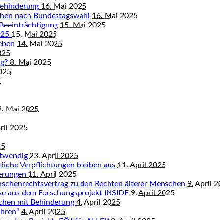
Behinderung
16. Mai 2025
chen nach Bundestagswahl
16. Mai 2025
 Beeinträchtigung
15. Mai 2025
2025
15. Mai 2025
leben
14. Mai 2025
025
ng?
8. Mai 2025
2025
5
2. Mai 2025
ril 2025
25
otwendig
23. April 2025
tzliche Verpflichtungen bleiben aus
11. April 2025
derungen
11. April 2025
nschenrechtsvertrag zu den Rechten älterer Menschen
9. April 
isse aus dem Forschungsprojekt INSIDE
9. April 2025
schen mit Behinderung
4. April 2025
ahren“
4. April 2025