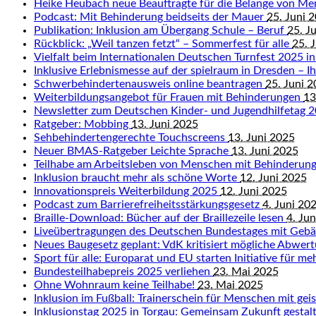
Heike Heubach neue Beauftragte für die Belange von M
Podcast: Mit Behinderung beidseits der Mauer
25. Juni 
Publikation: Inklusion am Übergang Schule – Beruf
25. J
Rückblick: „Weil tanzen fetzt“ – Sommerfest für alle
25. 
Vielfalt beim Internationalen Deutschen Turnfest 2025 in
Inklusive Erlebnismesse auf der spielraum in Dresden – Ihr
Schwerbehindertenausweis online beantragen
25. Juni 
Weiterbildungsangebot für Frauen mit Behinderungen
13
Newsletter zum Deutschen Kinder- und Jugendhilfetag 
Ratgeber: Mobbing
13. Juni 2025
Sehbehindertengerechte Touchscreens
13. Juni 2025
Neuer BMAS-Ratgeber Leichte Sprache
13. Juni 2025
Teilhabe am Arbeitsleben von Menschen mit Behinderun
Inklusion braucht mehr als schöne Worte
12. Juni 2025
Innovationspreis Weiterbildung 2025
12. Juni 2025
Podcast zum Barrierefreiheitsstärkungsgesetz
4. Juni 20
Braille-Download: Bücher auf der Braillezeile lesen
4. Ju
Liveübertragungen des Deutschen Bundestages mit Geb
Neues Baugesetz geplant: VdK kritisiert mögliche Abwert
Sport für alle: Europarat und EU starten Initiative für me
Bundesteilhabepreis 2025 verliehen
23. Mai 2025
Ohne Wohnraum keine Teilhabe!
23. Mai 2025
Inklusion im Fußball: Trainerschein für Menschen mit ge
Inklusionstag 2025 in Torgau: Gemeinsam Zukunft gestal