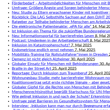
Förderbedarf – Arbeitsmöglichkeiten für Menschen mit 
Umfrage: Größere Ängste und Sorgen behinderter Mens
Neu: Studie zu Eltern erwachsener Kinder mit kognitiver
Rückblick: Die LAG Selbsthilfe Sachsen auf dem DJHT 
Ratgeber zur Teilhabe behinderter Menschen am Arbeits
Die elektronische Patientenakte: „ePA für alle“
14. Mai 2
Ist Inklusion ein Thema für die zukünftige Bundesregieru
Neu: Informationsportal für barrierefreies Lesen
8. Mai 
Podcast: Umdenken in der Arbeitgeberschaft
8. Mai 202
Inklusion im Katastrophenschutz?
7. Mai 2025
Endometriose endlich ernst nehmen
7. Mai 2025
Mobilitäts-Training für Rollstuhlfahrer*innen in Dresden
Demenz ist nicht gleich Alzheimer
30. April 2025
Globaler Einsatz für Menschen mit Behinderungen
30. Ap
Braille in der Street Art
25. April 2025
Reportage: Durch Inklusion zum Traumberuf
25. April 20
Wohnungsbau-Studie: mehr barrierefreier Wohnraum n
Koalitionsvertrag setzt erste richtige Signale – aber gese
Globaler Gipfel für die Rechte von Menschen mit Behin
Menschenrechtsinstitut begrüßt Startschuss für UN-Me
Wie gelingt Inklusion in und nach der Schule? Erkenntn
Umfrage zeigt Barrieren im Gesundheitssystem für Men
Interview: „Inklusion kann man nur durch Begegnung erf