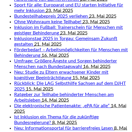
Sport für alle: Europarat und EU starten Initiative für
mehr Inklusion
23. Mai 2025
Bundesteilhabepreis 2025 verliehen
23. Mai 2025
Ohne Wohnraum keine Teilhabe!
23. Mai 2025
Inklusion im Fußball: Trainerschein für Menschen mit
geistiger Behinderung
23. Mai 2025
Inklusionstag 2025 in Torgau: Gemeinsam Zukunft
gestalten
21. Mai 2025
Förderbedarf – Arbeitsmöglichkeiten für Menschen mit
Behinderung
16. Mai 2025
Umfrage: Größere Ängste und Sorgen behinderter
Menschen nach Bundestagswahl
16. Mai 2025
Neu: Studie zu Eltern erwachsener Kinder mit
kognitiver Beeinträchtigung
15. Mai 2025
Rückblick: Die LAG Selbsthilfe Sachsen auf dem DJHT
2025
15. Mai 2025
Ratgeber zur Teilhabe behinderter Menschen am
Arbeitsleben
14. Mai 2025
Die elektronische Patientenakte: „ePA für alle“
14. Mai
2025
Ist Inklusion ein Thema für die zukünftige
Bundesregierung?
8. Mai 2025
Neu: Informationsportal für barrierefreies Lesen
8. Mai