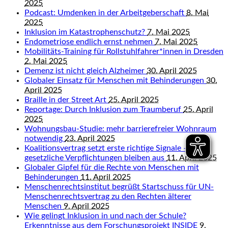
2025
Podcast: Umdenken in der Arbeitgeberschaft
8. Mai
2025
Inklusion im Katastrophenschutz?
7. Mai 2025
Endometriose endlich ernst nehmen
7. Mai 2025
Mobilitäts-Training für Rollstuhlfahrer*innen in Dresden
2. Mai 2025
Demenz ist nicht gleich Alzheimer
30. April 2025
Globaler Einsatz für Menschen mit Behinderungen
30.
April 2025
Braille in der Street Art
25. April 2025
Reportage: Durch Inklusion zum Traumberuf
25. April
2025
Wohnungsbau-Studie: mehr barrierefreier Wohnraum
notwendig
23. April 2025
Koalitionsvertrag setzt erste richtige Signale – aber
gesetzliche Verpflichtungen bleiben aus
11. April 2025
Globaler Gipfel für die Rechte von Menschen mit
Behinderungen
11. April 2025
Menschenrechtsinstitut begrüßt Startschuss für UN-
Menschenrechtsvertrag zu den Rechten älterer
Menschen
9. April 2025
Wie gelingt Inklusion in und nach der Schule?
Erkenntnisse aus dem Forschungsprojekt INSIDE
9.