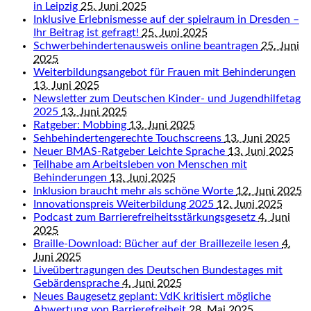
in Leipzig
25. Juni 2025
Inklusive Erlebnismesse auf der spielraum in Dresden –
Ihr Beitrag ist gefragt!
25. Juni 2025
Schwerbehindertenausweis online beantragen
25. Juni
2025
Weiterbildungsangebot für Frauen mit Behinderungen
13. Juni 2025
Newsletter zum Deutschen Kinder- und Jugendhilfetag
2025
13. Juni 2025
Ratgeber: Mobbing
13. Juni 2025
Sehbehindertengerechte Touchscreens
13. Juni 2025
Neuer BMAS-Ratgeber Leichte Sprache
13. Juni 2025
Teilhabe am Arbeitsleben von Menschen mit
Behinderungen
13. Juni 2025
Inklusion braucht mehr als schöne Worte
12. Juni 2025
Innovationspreis Weiterbildung 2025
12. Juni 2025
Podcast zum Barrierefreiheitsstärkungsgesetz
4. Juni
2025
Braille-Download: Bücher auf der Braillezeile lesen
4.
Juni 2025
Liveübertragungen des Deutschen Bundestages mit
Gebärdensprache
4. Juni 2025
Neues Baugesetz geplant: VdK kritisiert mögliche
Abwertung von Barrierefreiheit
28. Mai 2025