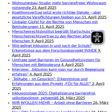
Wohnungsbau-Studie: mehr barrierefreier Wohnraum
notwendig
23. April 2025
Koalitionsvertrag setzt erste richtige Signale – aber
gesetzliche Verpflichtungen bleiben aus
11. April 2025
Globaler Gipfel für die Rechte von Menschen mit
Behinderungen
11. April 2025
Menschenrechtsinstitut begrüßt Startschuss für UN-
Menschenrechtsvertrag zu den Rechten älterer
Menschen
9. April 2025
Wie gelingt Inklusion in und nach der Schule?
Erkenntnisse aus dem Forschungsprojekt INSIDE
9.
April 2025
Umfrage zeigt Barrieren im Gesundheitssystem für
Menschen mit Behinderung
4. April 2025
Interview: „Inklusion kann man nur durch Begegnung
erfahren“
4. April 2025
„Teilhabe – im Gespräch“: Erkenntnisse und
Erfahrungen aus dem Projekt „FÖJ für ALLE!“
2. April
2025
Inklusionstage 2025: Digitalisierung barrierefrei,
selbstbestimmt, zeitgemäß
26. März 2025
WIR WOLLEN MEHR – Arbeit ohne Barrieren
26. März
2025