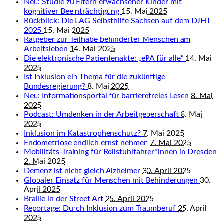
Neu: Studie zu Eltern erwachsener Kinder mit
kognitiver Beeinträchtigung
15. Mai 2025
Rückblick: Die LAG Selbsthilfe Sachsen auf dem DJHT
2025
15. Mai 2025
Ratgeber zur Teilhabe behinderter Menschen am
Arbeitsleben
14. Mai 2025
Die elektronische Patientenakte: „ePA für alle“
14. Mai
2025
Ist Inklusion ein Thema für die zukünftige
Bundesregierung?
8. Mai 2025
Neu: Informationsportal für barrierefreies Lesen
8. Mai
2025
Podcast: Umdenken in der Arbeitgeberschaft
8. Mai
2025
Inklusion im Katastrophenschutz?
7. Mai 2025
Endometriose endlich ernst nehmen
7. Mai 2025
Mobilitäts-Training für Rollstuhlfahrer*innen in Dresden
2. Mai 2025
Demenz ist nicht gleich Alzheimer
30. April 2025
Globaler Einsatz für Menschen mit Behinderungen
30.
April 2025
Braille in der Street Art
25. April 2025
Reportage: Durch Inklusion zum Traumberuf
25. April
2025