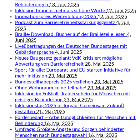
Behinderungen
13. Juni 2025
Inklusion braucht mehr als schöne Worte
12. Juni 2025
Innovationspreis Weiterbildung 2025
12. Juni 2025
Podcast zum Barrierefreiheitsstärkungsgesetz
4. Juni
2025
Braille-Download: Bücher auf der Braillezeile lesen
4.
Juni 2025
Liveübertragungen des Deutschen Bundestages mit
Gebärdensprache
4. Juni 2025
Neues Baugesetz geplant: VdK kritisiert mögliche
Abwertung von Barrierefreiheit
28. Mai 2025
Sport für alle: Europarat und EU starten Initiative für
mehr Inklusion
23. Mai 2025
Bundesteilhabepreis 2025 verliehen
23. Mai 2025
Ohne Wohnraum keine Teilhabe!
23. Mai 2025
Inklusion im Fußball: Trainerschein für Menschen mit
geistiger Behinderung
23. Mai 2025
Inklusionstag 2025 in Torgau: Gemeinsam Zukunft
gestalten
21. Mai 2025
Förderbedarf – Arbeitsmöglichkeiten für Menschen mit
Behinderung
16. Mai 2025
Umfrage: Größere Ängste und Sorgen behinderter
Menschen nach Bundestagswahl
16. Mai 2025