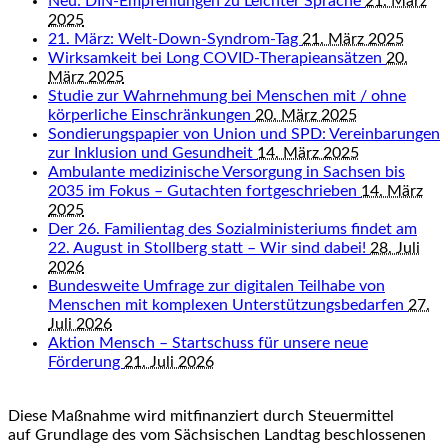
Neu: DIN-Empfehlungen zu Leichter Sprache
21. März
2025
21. März: Welt-Down-Syndrom-Tag
21. März 2025
Wirksamkeit bei Long COVID-Therapieansätzen
20.
März 2025
Studie zur Wahrnehmung bei Menschen mit / ohne
körperliche Einschränkungen
20. März 2025
Sondierungspapier von Union und SPD: Vereinbarungen
zur Inklusion und Gesundheit
14. März 2025
Ambulante medizinische Versorgung in Sachsen bis
2035 im Fokus – Gutachten fortgeschrieben
14. März
2025
Der 26. Familientag des Sozialministeriums findet am
22. August in Stollberg statt – Wir sind dabei!
28. Juli
2026
Bundesweite Umfrage zur digitalen Teilhabe von
Menschen mit komplexen Unterstützungsbedarfen
27.
Juli 2026
Aktion Mensch – Startschuss für unsere neue
Förderung
21. Juli 2026
Diese Maßnahme wird mitfinanziert durch Steuermittel
auf Grundlage des vom Sächsischen Landtag beschlossenen