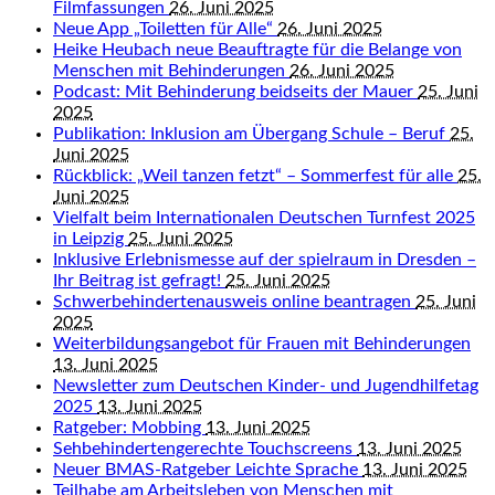
Filmfassungen
26. Juni 2025
Neue App „Toiletten für Alle“
26. Juni 2025
Heike Heubach neue Beauftragte für die Belange von
Menschen mit Behinderungen
26. Juni 2025
Podcast: Mit Behinderung beidseits der Mauer
25. Juni
2025
Publikation: Inklusion am Übergang Schule – Beruf
25.
Juni 2025
Rückblick: „Weil tanzen fetzt“ – Sommerfest für alle
25.
Juni 2025
Vielfalt beim Internationalen Deutschen Turnfest 2025
in Leipzig
25. Juni 2025
Inklusive Erlebnismesse auf der spielraum in Dresden –
Ihr Beitrag ist gefragt!
25. Juni 2025
Schwerbehindertenausweis online beantragen
25. Juni
2025
Weiterbildungsangebot für Frauen mit Behinderungen
13. Juni 2025
Newsletter zum Deutschen Kinder- und Jugendhilfetag
2025
13. Juni 2025
Ratgeber: Mobbing
13. Juni 2025
Sehbehindertengerechte Touchscreens
13. Juni 2025
Neuer BMAS-Ratgeber Leichte Sprache
13. Juni 2025
Teilhabe am Arbeitsleben von Menschen mit