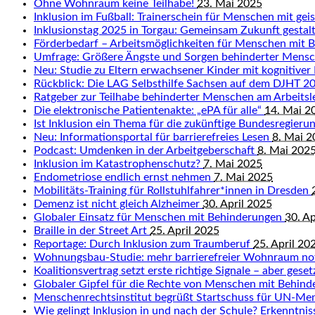
Ohne Wohnraum keine Teilhabe!
23. Mai 2025
Inklusion im Fußball: Trainerschein für Menschen mit ge
Inklusionstag 2025 in Torgau: Gemeinsam Zukunft gestal
Förderbedarf – Arbeitsmöglichkeiten für Menschen mit 
Umfrage: Größere Ängste und Sorgen behinderter Mens
Neu: Studie zu Eltern erwachsener Kinder mit kognitiver
Rückblick: Die LAG Selbsthilfe Sachsen auf dem DJHT 
Ratgeber zur Teilhabe behinderter Menschen am Arbeits
Die elektronische Patientenakte: „ePA für alle“
14. Mai 2
Ist Inklusion ein Thema für die zukünftige Bundesregieru
Neu: Informationsportal für barrierefreies Lesen
8. Mai 
Podcast: Umdenken in der Arbeitgeberschaft
8. Mai 202
Inklusion im Katastrophenschutz?
7. Mai 2025
Endometriose endlich ernst nehmen
7. Mai 2025
Mobilitäts-Training für Rollstuhlfahrer*innen in Dresden
Demenz ist nicht gleich Alzheimer
30. April 2025
Globaler Einsatz für Menschen mit Behinderungen
30. Ap
Braille in der Street Art
25. April 2025
Reportage: Durch Inklusion zum Traumberuf
25. April 20
Wohnungsbau-Studie: mehr barrierefreier Wohnraum n
Koalitionsvertrag setzt erste richtige Signale – aber gese
Globaler Gipfel für die Rechte von Menschen mit Behin
Menschenrechtsinstitut begrüßt Startschuss für UN-Me
Wie gelingt Inklusion in und nach der Schule? Erkenntn