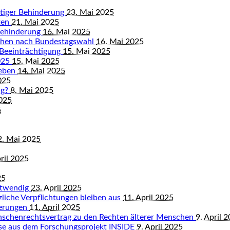
istiger Behinderung
23. Mai 2025
ten
21. Mai 2025
Behinderung
16. Mai 2025
chen nach Bundestagswahl
16. Mai 2025
 Beeinträchtigung
15. Mai 2025
2025
15. Mai 2025
leben
14. Mai 2025
025
ng?
8. Mai 2025
2025
5
2. Mai 2025
ril 2025
25
otwendig
23. April 2025
tzliche Verpflichtungen bleiben aus
11. April 2025
derungen
11. April 2025
nschenrechtsvertrag zu den Rechten älterer Menschen
9. April 
isse aus dem Forschungsprojekt INSIDE
9. April 2025