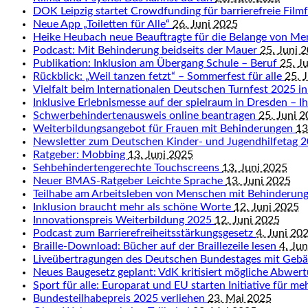
DOK Leipzig startet Crowdfunding für barrierefreie Fil
Neue App „Toiletten für Alle“
26. Juni 2025
Heike Heubach neue Beauftragte für die Belange von M
Podcast: Mit Behinderung beidseits der Mauer
25. Juni 
Publikation: Inklusion am Übergang Schule – Beruf
25. J
Rückblick: „Weil tanzen fetzt“ – Sommerfest für alle
25. 
Vielfalt beim Internationalen Deutschen Turnfest 2025 in
Inklusive Erlebnismesse auf der spielraum in Dresden – Ihr
Schwerbehindertenausweis online beantragen
25. Juni 
Weiterbildungsangebot für Frauen mit Behinderungen
13
Newsletter zum Deutschen Kinder- und Jugendhilfetag 
Ratgeber: Mobbing
13. Juni 2025
Sehbehindertengerechte Touchscreens
13. Juni 2025
Neuer BMAS-Ratgeber Leichte Sprache
13. Juni 2025
Teilhabe am Arbeitsleben von Menschen mit Behinderun
Inklusion braucht mehr als schöne Worte
12. Juni 2025
Innovationspreis Weiterbildung 2025
12. Juni 2025
Podcast zum Barrierefreiheitsstärkungsgesetz
4. Juni 20
Braille-Download: Bücher auf der Braillezeile lesen
4. Ju
Liveübertragungen des Deutschen Bundestages mit Geb
Neues Baugesetz geplant: VdK kritisiert mögliche Abwert
Sport für alle: Europarat und EU starten Initiative für me
Bundesteilhabepreis 2025 verliehen
23. Mai 2025