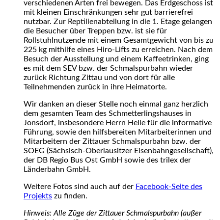
verschiedenen Arten frei bewegen. Das Erdgeschoss ist
mit kleinen Einschränkungen sehr gut barrierefrei
nutzbar. Zur Reptilienabteilung in die 1. Etage gelangen
die Besucher über Treppen bzw. ist sie für
Rollstuhlnutzende mit einem Gesamtgewicht von bis zu
225 kg mithilfe eines Hiro-Lifts zu erreichen. Nach dem
Besuch der Ausstellung und einem Kaffeetrinken, ging
es mit dem SEV bzw. der Schmalspurbahn wieder
zurück Richtung Zittau und von dort für alle
Teilnehmenden zurück in ihre Heimatorte.
Wir danken an dieser Stelle noch einmal ganz herzlich
dem gesamten Team des Schmetterlingshauses in
Jonsdorf, insbesondere Herrn Helle für die informative
Führung, sowie den hilfsbereiten Mitarbeiterinnen und
Mitarbeitern der Zittauer Schmalspurbahn bzw. der
SOEG (Sächsisch-Oberlausitzer Eisenbahngesellschaft),
der DB Regio Bus Ost GmbH sowie des trilex der
Länderbahn GmbH.
Weitere Fotos sind auch auf der
Facebook-Seite des
Projekts
zu finden.
Hinweis: Alle Züge der Zittauer Schmalspurbahn (außer