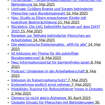
Förderbedarf – Arbeitsmöglichkeiten für Menschen mit
Behinderung
16. Mai 2025
Umfrage: Größere Ängste und Sorgen behinderter
Menschen nach Bundestagswahl
16. Mai 2025
Neu: Studie zu Eltern erwachsener Kinder mit
kognitiver Beeinträchtigung
15. Mai 2025
Rückblick: Die LAG Selbsthilfe Sachsen auf dem DJHT
2025
15. Mai 2025
Ratgeber zur Teilhabe behinderter Menschen am
Arbeitsleben
14. Mai 2025
Die elektronische Patientenakte: „ePA für alle“
14. Mai
2025
Ist Inklusion ein Thema für die zukünftige
Bundesregierung?
8. Mai 2025
Neu: Informationsportal für barrierefreies Lesen
8. Mai
2025
Podcast: Umdenken in der Arbeitgeberschaft
8. Mai
2025
Inklusion im Katastrophenschutz?
7. Mai 2025
Endometriose endlich ernst nehmen
7. Mai 2025
Mobilitäts-Training für Rollstuhlfahrer*innen in Dresden
2. Mai 2025
Demenz ist nicht gleich Alzheimer
30. April 2025
Globaler Einsatz für Menschen mit Behinderungen
30.