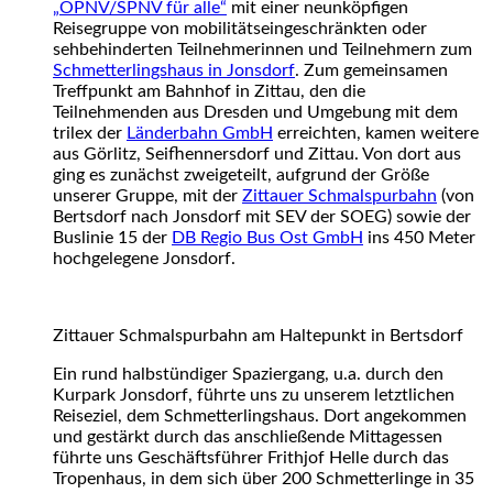
„ÖPNV/SPNV für alle“
mit einer neunköpfigen
Reisegruppe von mobilitätseingeschränkten oder
sehbehinderten Teilnehmerinnen und Teilnehmern zum
Schmetterlingshaus in Jonsdorf
. Zum gemeinsamen
Treffpunkt am Bahnhof in Zittau, den die
Teilnehmenden aus Dresden und Umgebung mit dem
trilex der
Länderbahn GmbH
erreichten, kamen weitere
aus Görlitz, Seifhennersdorf und Zittau. Von dort aus
ging es zunächst zweigeteilt, aufgrund der Größe
unserer Gruppe, mit der
Zittauer Schmalspurbahn
(von
Bertsdorf nach Jonsdorf mit SEV der SOEG) sowie der
Buslinie 15 der
DB Regio Bus Ost GmbH
ins 450 Meter
hochgelegene Jonsdorf.
Zittauer Schmalspurbahn am Haltepunkt in Bertsdorf
Ein rund halbstündiger Spaziergang, u.a. durch den
Kurpark Jonsdorf, führte uns zu unserem letztlichen
Reiseziel, dem Schmetterlingshaus. Dort angekommen
und gestärkt durch das anschließende Mittagessen
führte uns Geschäftsführer Frithjof Helle durch das
Tropenhaus, in dem sich über 200 Schmetterlinge in 35