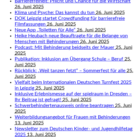
Barrierefreiheit: Pflicht und Chance für die Wirtschaft
26. Juni 2025
Klima und Psyche: Das kannst du tun
26. Juni 2025
DOK Leipzig startet Crowdfunding für barrierefreie
Filmfassungen
26. Juni 2025
Neue App „Toiletten für Alle“
26. Juni 2025
Heike Heubach neue Beauftragte für die Belange von
Menschen mit Behinderungen
26. Juni 2025
Podcast: Mit Behinderung beidseits der Mauer
25. Juni
2025
Publikation: Inklusion am Übergang Schule – Beruf
25.
Juni 2025
Rückblick: „Weil tanzen fetzt“ – Sommerfest für alle
25.
Juni 2025
Vielfalt beim Internationalen Deutschen Turnfest 2025
in Leipzig
25. Juni 2025
Inklusive Erlebnismesse auf der spielraum in Dresden –
Ihr Beitrag ist gefragt!
25. Juni 2025
Schwerbehindertenausweis online beantragen
25. Juni
2025
Weiterbildungsangebot für Frauen mit Behinderungen
13. Juni 2025
Newsletter zum Deutschen Kinder- und Jugendhilfetag
2025
13. Juni 2025