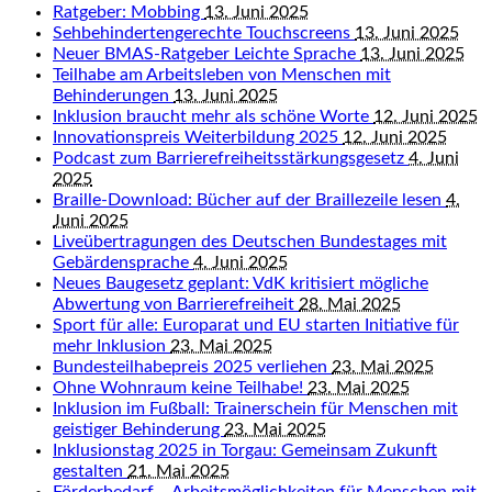
Ratgeber: Mobbing
13. Juni 2025
Sehbehindertengerechte Touchscreens
13. Juni 2025
Neuer BMAS-Ratgeber Leichte Sprache
13. Juni 2025
Teilhabe am Arbeitsleben von Menschen mit
Behinderungen
13. Juni 2025
Inklusion braucht mehr als schöne Worte
12. Juni 2025
Innovationspreis Weiterbildung 2025
12. Juni 2025
Podcast zum Barrierefreiheitsstärkungsgesetz
4. Juni
2025
Braille-Download: Bücher auf der Braillezeile lesen
4.
Juni 2025
Liveübertragungen des Deutschen Bundestages mit
Gebärdensprache
4. Juni 2025
Neues Baugesetz geplant: VdK kritisiert mögliche
Abwertung von Barrierefreiheit
28. Mai 2025
Sport für alle: Europarat und EU starten Initiative für
mehr Inklusion
23. Mai 2025
Bundesteilhabepreis 2025 verliehen
23. Mai 2025
Ohne Wohnraum keine Teilhabe!
23. Mai 2025
Inklusion im Fußball: Trainerschein für Menschen mit
geistiger Behinderung
23. Mai 2025
Inklusionstag 2025 in Torgau: Gemeinsam Zukunft
gestalten
21. Mai 2025