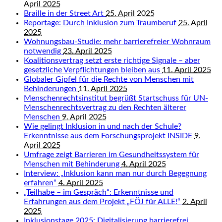
April 2025
Braille in der Street Art
25. April 2025
Reportage: Durch Inklusion zum Traumberuf
25. April
2025
Wohnungsbau-Studie: mehr barrierefreier Wohnraum
notwendig
23. April 2025
Koalitionsvertrag setzt erste richtige Signale – aber
gesetzliche Verpflichtungen bleiben aus
11. April 2025
Globaler Gipfel für die Rechte von Menschen mit
Behinderungen
11. April 2025
Menschenrechtsinstitut begrüßt Startschuss für UN-
Menschenrechtsvertrag zu den Rechten älterer
Menschen
9. April 2025
Wie gelingt Inklusion in und nach der Schule?
Erkenntnisse aus dem Forschungsprojekt INSIDE
9.
April 2025
Umfrage zeigt Barrieren im Gesundheitssystem für
Menschen mit Behinderung
4. April 2025
Interview: „Inklusion kann man nur durch Begegnung
erfahren“
4. April 2025
„Teilhabe – im Gespräch“: Erkenntnisse und
Erfahrungen aus dem Projekt „FÖJ für ALLE!“
2. April
2025
Inklusionstage 2025: Digitalisierung barrierefrei,