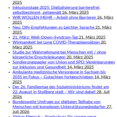
2025
Inklusionstage 2025: Digitalisierung barrierefrei,
selbstbestimmt, zeitgemäß
26. März 2025
WIR WOLLEN MEHR – Arbeit ohne Barrieren
26. März
2025
Neu: DIN-Empfehlungen zu Leichter Sprache
21. März
2025
21. März: Welt-Down-Syndrom-Tag
21. März 2025
Wirksamkeit bei Long COVID-Therapieansätzen
20.
März 2025
Studie zur Wahrnehmung bei Menschen mit / ohne
körperliche Einschränkungen
20. März 2025
Sondierungspapier von Union und SPD: Vereinbarungen
zur Inklusion und Gesundheit
14. März 2025
Ambulante medizinische Versorgung in Sachsen bis
2035 im Fokus – Gutachten fortgeschrieben
14. März
2025
Der 26. Familientag des Sozialministeriums findet am
22. August in Stollberg statt – Wir sind dabei!
28. Juli
2026
Bundesweite Umfrage zur digitalen Teilhabe von
Menschen mit komplexen Unterstützungsbedarfen
27.
Juli 2026
Aktion Mensch – Startschuss für unsere neue