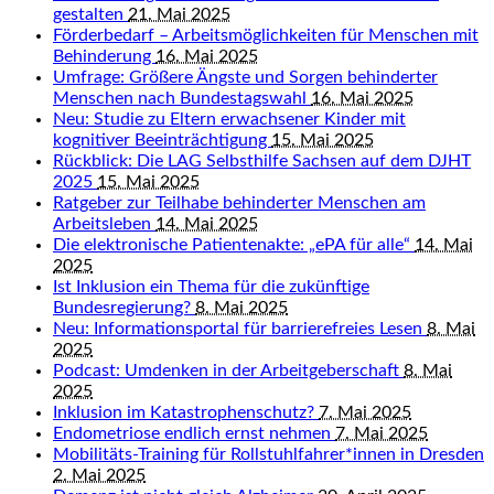
gestalten
21. Mai 2025
Förderbedarf – Arbeitsmöglichkeiten für Menschen mit
Behinderung
16. Mai 2025
Umfrage: Größere Ängste und Sorgen behinderter
Menschen nach Bundestagswahl
16. Mai 2025
Neu: Studie zu Eltern erwachsener Kinder mit
kognitiver Beeinträchtigung
15. Mai 2025
Rückblick: Die LAG Selbsthilfe Sachsen auf dem DJHT
2025
15. Mai 2025
Ratgeber zur Teilhabe behinderter Menschen am
Arbeitsleben
14. Mai 2025
Die elektronische Patientenakte: „ePA für alle“
14. Mai
2025
Ist Inklusion ein Thema für die zukünftige
Bundesregierung?
8. Mai 2025
Neu: Informationsportal für barrierefreies Lesen
8. Mai
2025
Podcast: Umdenken in der Arbeitgeberschaft
8. Mai
2025
Inklusion im Katastrophenschutz?
7. Mai 2025
Endometriose endlich ernst nehmen
7. Mai 2025
Mobilitäts-Training für Rollstuhlfahrer*innen in Dresden
2. Mai 2025