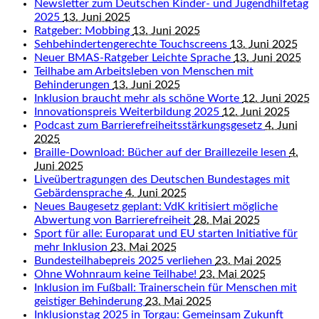
Newsletter zum Deutschen Kinder- und Jugendhilfetag
2025
13. Juni 2025
Ratgeber: Mobbing
13. Juni 2025
Sehbehindertengerechte Touchscreens
13. Juni 2025
Neuer BMAS-Ratgeber Leichte Sprache
13. Juni 2025
Teilhabe am Arbeitsleben von Menschen mit
Behinderungen
13. Juni 2025
Inklusion braucht mehr als schöne Worte
12. Juni 2025
Innovationspreis Weiterbildung 2025
12. Juni 2025
Podcast zum Barrierefreiheitsstärkungsgesetz
4. Juni
2025
Braille-Download: Bücher auf der Braillezeile lesen
4.
Juni 2025
Liveübertragungen des Deutschen Bundestages mit
Gebärdensprache
4. Juni 2025
Neues Baugesetz geplant: VdK kritisiert mögliche
Abwertung von Barrierefreiheit
28. Mai 2025
Sport für alle: Europarat und EU starten Initiative für
mehr Inklusion
23. Mai 2025
Bundesteilhabepreis 2025 verliehen
23. Mai 2025
Ohne Wohnraum keine Teilhabe!
23. Mai 2025
Inklusion im Fußball: Trainerschein für Menschen mit
geistiger Behinderung
23. Mai 2025
Inklusionstag 2025 in Torgau: Gemeinsam Zukunft