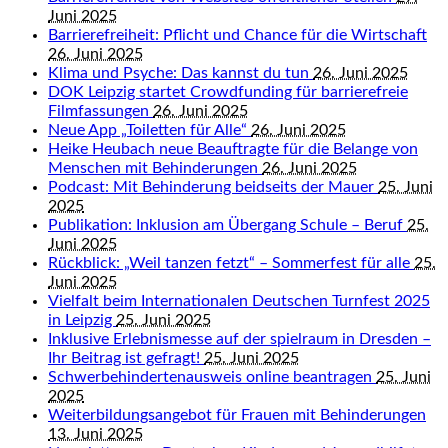
Juni 2025
Barrierefreiheit: Pflicht und Chance für die Wirtschaft
26. Juni 2025
Klima und Psyche: Das kannst du tun
26. Juni 2025
DOK Leipzig startet Crowdfunding für barrierefreie
Filmfassungen
26. Juni 2025
Neue App „Toiletten für Alle“
26. Juni 2025
Heike Heubach neue Beauftragte für die Belange von
Menschen mit Behinderungen
26. Juni 2025
Podcast: Mit Behinderung beidseits der Mauer
25. Juni
2025
Publikation: Inklusion am Übergang Schule – Beruf
25.
Juni 2025
Rückblick: „Weil tanzen fetzt“ – Sommerfest für alle
25.
Juni 2025
Vielfalt beim Internationalen Deutschen Turnfest 2025
in Leipzig
25. Juni 2025
Inklusive Erlebnismesse auf der spielraum in Dresden –
Ihr Beitrag ist gefragt!
25. Juni 2025
Schwerbehindertenausweis online beantragen
25. Juni
2025
Weiterbildungsangebot für Frauen mit Behinderungen
13. Juni 2025