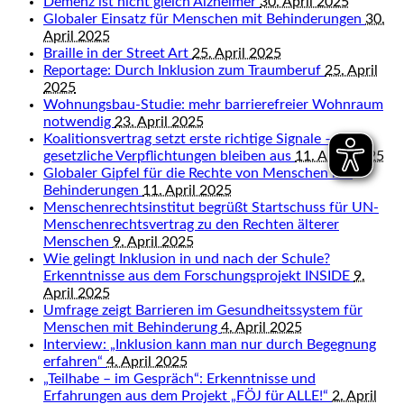
Demenz ist nicht gleich Alzheimer
30. April 2025
Globaler Einsatz für Menschen mit Behinderungen
30.
April 2025
Braille in der Street Art
25. April 2025
Reportage: Durch Inklusion zum Traumberuf
25. April
2025
Wohnungsbau-Studie: mehr barrierefreier Wohnraum
notwendig
23. April 2025
Koalitionsvertrag setzt erste richtige Signale – aber
gesetzliche Verpflichtungen bleiben aus
11. April 2025
Globaler Gipfel für die Rechte von Menschen mit
Behinderungen
11. April 2025
Menschenrechtsinstitut begrüßt Startschuss für UN-
Menschenrechtsvertrag zu den Rechten älterer
Menschen
9. April 2025
Wie gelingt Inklusion in und nach der Schule?
Erkenntnisse aus dem Forschungsprojekt INSIDE
9.
April 2025
Umfrage zeigt Barrieren im Gesundheitssystem für
Menschen mit Behinderung
4. April 2025
Interview: „Inklusion kann man nur durch Begegnung
erfahren“
4. April 2025
„Teilhabe – im Gespräch“: Erkenntnisse und
Erfahrungen aus dem Projekt „FÖJ für ALLE!“
2. April