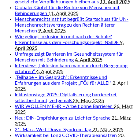
gesetzliche Verpflichtungen bleiben aus
11. April 2025
Globaler Gipfel für die Rechte von Menschen mit
Behinderungen
11. April 2025
Menschenrechtsinstitut begrüßt Startschuss für UN-
Menschenrechtsvertrag zu den Rechten älterer
Menschen
9. April 2025
Wie gelingt Inklusion in und nach der Schule?
Erkenntnisse aus dem Forschungsprojekt INSIDE
9.
April 2025
Umfrage zeigt Barrieren im Gesundheitssystem für
Menschen mit Behinderung
4. April 2025
Interview: „Inklusion kann man nur durch Begegnung
erfahren“
4. April 2025
„Teilhabe – im Gespräch“: Erkenntnisse und
Erfahrungen aus dem Projekt „FÖJ für ALLE!“
2. April
2025
Inklusionstage 2025: Digitalisierung barrierefrei,
selbstbestimmt, zeitgemäß
26. März 2025
WIR WOLLEN MEHR – Arbeit ohne Barrieren
26. März
2025
Neu: DIN-Empfehlungen zu Leichter Sprache
21. März
2025
21. März: Welt-Down-Syndrom-Tag
21. März 2025
Wirksamkeit bei Long COVID-Therapieansätzen
20.