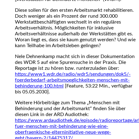
Diese sollen für den ersten Arbeitsmarkt rehabilitieren.
Doch weniger als ein Prozent der rund 300.000
Werkstattbeschäftigten wechselt in ein reguläres
Arbeitsverhältnis. Möglichkeiten für inklusive
Arbeitsverhältnisse außerhalb der Werkstätten gibt es.
Woran liegt es, dass sie kaum genutzt werden? Und wie
kann Teilhabe im Arbeitsleben gelingen?
Nele Dehnenkamp macht sich in dieser Dokumentation
des WDR 5 auf eine Spurensuche in der Praxis. Die
Reportage ist zu hören bzw. runterzuladen über:
https://www1.wdr.de/radio/wdr5/sendungen/dok5/-
foerderbedarf-arbeitsmoeglichkeiten-menschen-mit-
behinderung-100.html
[Feature, 53:22 Min., verfügbar
bis 05.05.2030].
Weitere Hörbeiträge zum Thema „Menschen mit
Behinderung und der Arbeitsmarkt“ finden Sie über
diesen Link in der ARD Audiothek:
https://www.ardaudiothek.de/episode/radioreportage/arb
fuer-menschen-mit-behinderung-wie-eine-
oberfraenkische-elterninitiative-neue-wege-
geht/bayern-2/14475317/
.