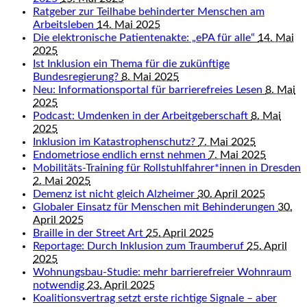
Ratgeber zur Teilhabe behinderter Menschen am
Arbeitsleben
14. Mai 2025
Die elektronische Patientenakte: „ePA für alle“
14. Mai
2025
Ist Inklusion ein Thema für die zukünftige
Bundesregierung?
8. Mai 2025
Neu: Informationsportal für barrierefreies Lesen
8. Mai
2025
Podcast: Umdenken in der Arbeitgeberschaft
8. Mai
2025
Inklusion im Katastrophenschutz?
7. Mai 2025
Endometriose endlich ernst nehmen
7. Mai 2025
Mobilitäts-Training für Rollstuhlfahrer*innen in Dresden
2. Mai 2025
Demenz ist nicht gleich Alzheimer
30. April 2025
Globaler Einsatz für Menschen mit Behinderungen
30.
April 2025
Braille in der Street Art
25. April 2025
Reportage: Durch Inklusion zum Traumberuf
25. April
2025
Wohnungsbau-Studie: mehr barrierefreier Wohnraum
notwendig
23. April 2025
Koalitionsvertrag setzt erste richtige Signale – aber