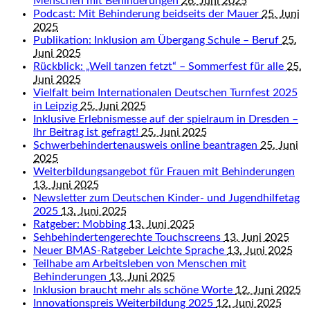
Menschen mit Behinderungen
26. Juni 2025
Podcast: Mit Behinderung beidseits der Mauer
25. Juni
2025
Publikation: Inklusion am Übergang Schule – Beruf
25.
Juni 2025
Rückblick: „Weil tanzen fetzt“ – Sommerfest für alle
25.
Juni 2025
Vielfalt beim Internationalen Deutschen Turnfest 2025
in Leipzig
25. Juni 2025
Inklusive Erlebnismesse auf der spielraum in Dresden –
Ihr Beitrag ist gefragt!
25. Juni 2025
Schwerbehindertenausweis online beantragen
25. Juni
2025
Weiterbildungsangebot für Frauen mit Behinderungen
13. Juni 2025
Newsletter zum Deutschen Kinder- und Jugendhilfetag
2025
13. Juni 2025
Ratgeber: Mobbing
13. Juni 2025
Sehbehindertengerechte Touchscreens
13. Juni 2025
Neuer BMAS-Ratgeber Leichte Sprache
13. Juni 2025
Teilhabe am Arbeitsleben von Menschen mit
Behinderungen
13. Juni 2025
Inklusion braucht mehr als schöne Worte
12. Juni 2025
Innovationspreis Weiterbildung 2025
12. Juni 2025