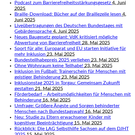
Podcast zum Barrierefreiheitsstärkungsgesetz
4. Juni
2025
Braille-Download: Bücher auf der Braillezeile lesen
4.
Juni 2025
Liveübertragungen des Deutschen Bundestages mit
Gebärdensprache
4. Juni 2025
Neues Baugesetz geplant: VdK kritisiert mögliche
Abwertung von Barrierefreiheit
28. Mai 2025
Sport für alle: Europarat und EU starten Initiative für
mehr Inklusion
23. Mai 2025
Bundesteilhabepreis 2025 verliehen
23. Mai 2025
Ohne Wohnraum keine Teilhabe!
23. Mai 2025
Inklusion im Fußball: Trainerschein für Menschen mit
geistiger Behinderung
23. Mai 2025
Inklusionstag 2025 in Torgau: Gemeinsam Zukunft
gestalten
21. Mai 2025
Förderbedarf – Arbeitsmöglichkeiten für Menschen mit
Behinderung
16. Mai 2025
Umfrage: Größere Ängste und Sorgen behinderter
Menschen nach Bundestagswahl
16. Mai 2025
Neu: Studie zu Eltern erwachsener Kinder mit
kognitiver Beeinträchtigung
15. Mai 2025
Rückblick: Die LAG Selbsthilfe Sachsen auf dem DJHT
2025
15. Mai 2025