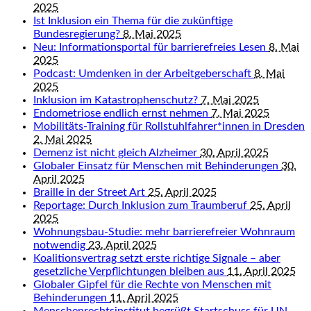
2025
Ist Inklusion ein Thema für die zukünftige
Bundesregierung?
8. Mai 2025
Neu: Informationsportal für barrierefreies Lesen
8. Mai
2025
Podcast: Umdenken in der Arbeitgeberschaft
8. Mai
2025
Inklusion im Katastrophenschutz?
7. Mai 2025
Endometriose endlich ernst nehmen
7. Mai 2025
Mobilitäts-Training für Rollstuhlfahrer*innen in Dresden
2. Mai 2025
Demenz ist nicht gleich Alzheimer
30. April 2025
Globaler Einsatz für Menschen mit Behinderungen
30.
April 2025
Braille in der Street Art
25. April 2025
Reportage: Durch Inklusion zum Traumberuf
25. April
2025
Wohnungsbau-Studie: mehr barrierefreier Wohnraum
notwendig
23. April 2025
Koalitionsvertrag setzt erste richtige Signale – aber
gesetzliche Verpflichtungen bleiben aus
11. April 2025
Globaler Gipfel für die Rechte von Menschen mit
Behinderungen
11. April 2025