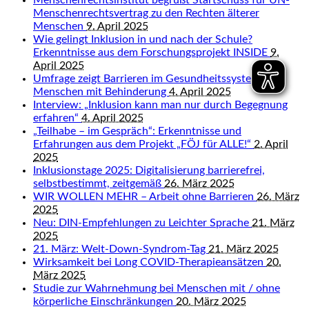
Menschenrechtsinstitut begrüßt Startschuss für UN-
Menschenrechtsvertrag zu den Rechten älterer
Menschen
9. April 2025
Wie gelingt Inklusion in und nach der Schule?
Erkenntnisse aus dem Forschungsprojekt INSIDE
9.
April 2025
Umfrage zeigt Barrieren im Gesundheitssystem für
Menschen mit Behinderung
4. April 2025
Interview: „Inklusion kann man nur durch Begegnung
erfahren“
4. April 2025
„Teilhabe – im Gespräch“: Erkenntnisse und
Erfahrungen aus dem Projekt „FÖJ für ALLE!“
2. April
2025
Inklusionstage 2025: Digitalisierung barrierefrei,
selbstbestimmt, zeitgemäß
26. März 2025
WIR WOLLEN MEHR – Arbeit ohne Barrieren
26. März
2025
Neu: DIN-Empfehlungen zu Leichter Sprache
21. März
2025
21. März: Welt-Down-Syndrom-Tag
21. März 2025
Wirksamkeit bei Long COVID-Therapieansätzen
20.
März 2025
Studie zur Wahrnehmung bei Menschen mit / ohne
körperliche Einschränkungen
20. März 2025