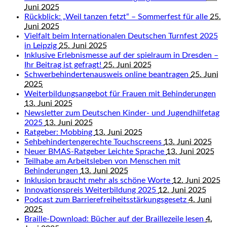
Juni 2025
Rückblick: „Weil tanzen fetzt“ – Sommerfest für alle
25.
Juni 2025
Vielfalt beim Internationalen Deutschen Turnfest 2025
in Leipzig
25. Juni 2025
Inklusive Erlebnismesse auf der spielraum in Dresden –
Ihr Beitrag ist gefragt!
25. Juni 2025
Schwerbehindertenausweis online beantragen
25. Juni
2025
Weiterbildungsangebot für Frauen mit Behinderungen
13. Juni 2025
Newsletter zum Deutschen Kinder- und Jugendhilfetag
2025
13. Juni 2025
Ratgeber: Mobbing
13. Juni 2025
Sehbehindertengerechte Touchscreens
13. Juni 2025
Neuer BMAS-Ratgeber Leichte Sprache
13. Juni 2025
Teilhabe am Arbeitsleben von Menschen mit
Behinderungen
13. Juni 2025
Inklusion braucht mehr als schöne Worte
12. Juni 2025
Innovationspreis Weiterbildung 2025
12. Juni 2025
Podcast zum Barrierefreiheitsstärkungsgesetz
4. Juni
2025
Braille-Download: Bücher auf der Braillezeile lesen
4.