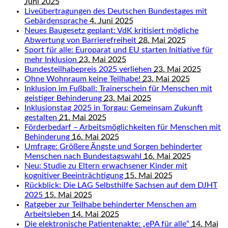
Juni 2025
Liveübertragungen des Deutschen Bundestages mit
Gebärdensprache
4. Juni 2025
Neues Baugesetz geplant: VdK kritisiert mögliche
Abwertung von Barrierefreiheit
28. Mai 2025
Sport für alle: Europarat und EU starten Initiative für
mehr Inklusion
23. Mai 2025
Bundesteilhabepreis 2025 verliehen
23. Mai 2025
Ohne Wohnraum keine Teilhabe!
23. Mai 2025
Inklusion im Fußball: Trainerschein für Menschen mit
geistiger Behinderung
23. Mai 2025
Inklusionstag 2025 in Torgau: Gemeinsam Zukunft
gestalten
21. Mai 2025
Förderbedarf – Arbeitsmöglichkeiten für Menschen mit
Behinderung
16. Mai 2025
Umfrage: Größere Ängste und Sorgen behinderter
Menschen nach Bundestagswahl
16. Mai 2025
Neu: Studie zu Eltern erwachsener Kinder mit
kognitiver Beeinträchtigung
15. Mai 2025
Rückblick: Die LAG Selbsthilfe Sachsen auf dem DJHT
2025
15. Mai 2025
Ratgeber zur Teilhabe behinderter Menschen am
Arbeitsleben
14. Mai 2025
Die elektronische Patientenakte: „ePA für alle“
14. Mai