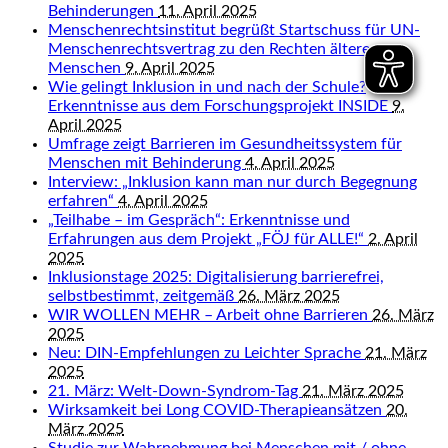
Behinderungen
11. April 2025
Menschenrechtsinstitut begrüßt Startschuss für UN-
Menschenrechtsvertrag zu den Rechten älterer
Menschen
9. April 2025
Wie gelingt Inklusion in und nach der Schule?
Erkenntnisse aus dem Forschungsprojekt INSIDE
9.
April 2025
Umfrage zeigt Barrieren im Gesundheitssystem für
Menschen mit Behinderung
4. April 2025
Interview: „Inklusion kann man nur durch Begegnung
erfahren“
4. April 2025
„Teilhabe – im Gespräch“: Erkenntnisse und
Erfahrungen aus dem Projekt „FÖJ für ALLE!“
2. April
2025
Inklusionstage 2025: Digitalisierung barrierefrei,
selbstbestimmt, zeitgemäß
26. März 2025
WIR WOLLEN MEHR – Arbeit ohne Barrieren
26. März
2025
Neu: DIN-Empfehlungen zu Leichter Sprache
21. März
2025
21. März: Welt-Down-Syndrom-Tag
21. März 2025
Wirksamkeit bei Long COVID-Therapieansätzen
20.
März 2025