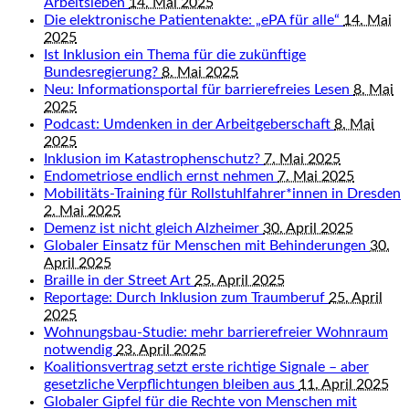
Arbeitsleben
14. Mai 2025
Die elektronische Patientenakte: „ePA für alle“
14. Mai
2025
Ist Inklusion ein Thema für die zukünftige
Bundesregierung?
8. Mai 2025
Neu: Informationsportal für barrierefreies Lesen
8. Mai
2025
Podcast: Umdenken in der Arbeitgeberschaft
8. Mai
2025
Inklusion im Katastrophenschutz?
7. Mai 2025
Endometriose endlich ernst nehmen
7. Mai 2025
Mobilitäts-Training für Rollstuhlfahrer*innen in Dresden
2. Mai 2025
Demenz ist nicht gleich Alzheimer
30. April 2025
Globaler Einsatz für Menschen mit Behinderungen
30.
April 2025
Braille in der Street Art
25. April 2025
Reportage: Durch Inklusion zum Traumberuf
25. April
2025
Wohnungsbau-Studie: mehr barrierefreier Wohnraum
notwendig
23. April 2025
Koalitionsvertrag setzt erste richtige Signale – aber
gesetzliche Verpflichtungen bleiben aus
11. April 2025
Globaler Gipfel für die Rechte von Menschen mit