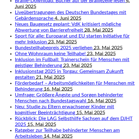
Braille-Download: Bücher auf der Braillezeile lesen
4.
Juni 2025
Liveübertragungen des Deutschen Bundestages mit
Gebärdensprache
4. Juni 2025
Neues Baugesetz geplant: VdK kritisiert mögliche
Abwertung von Barrierefreiheit
28. Mai 2025
Sport für alle: Europarat und EU starten Initiative für
mehr Inklusion
23. Mai 2025
Bundesteilhabepreis 2025 verliehen
23. Mai 2025
Ohne Wohnraum keine Teilhabe!
23. Mai 2025
Inklusion im Fußball: Trainerschein für Menschen mit
geistiger Behinderung
23. Mai 2025
Inklusionstag 2025 in Torgau: Gemeinsam Zukunft
gestalten
21. Mai 2025
Förderbedarf – Arbeitsmöglichkeiten für Menschen mit
Behinderung
16. Mai 2025
Umfrage: Größere Ängste und Sorgen behinderter
Menschen nach Bundestagswahl
16. Mai 2025
Neu: Studie zu Eltern erwachsener Kinder mit
kognitiver Beeinträchtigung
15. Mai 2025
Rückblick: Die LAG Selbsthilfe Sachsen auf dem DJHT
2025
15. Mai 2025
Ratgeber zur Teilhabe behinderter Menschen am
Arbeitsleben
14. Mai 2025