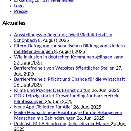
Erklärung zur Barrierefreiheit
Logo
Presse
Aktuelles
Ausstellungsverlängerung “Weil Vielfalt fetzt” in
Schönbach
8. August 2025
Eltern-Befragung zur schulischen Bildung von Kindern
mit Behinderungen
8. August 2025
Wie Inklusion in deutschen Kommunen gelingen kann
27. Juni 2025
Barrierefreiheit von Websites öffentlicher Stellen
27.
Juni 2025
Barrierefreiheit: Pflicht und Chance für die Wirtschaft
26. Juni 2025
Klima und Psyche: Das kannst du tun
26. Juni 2025
DOK Leipzig startet Crowdfunding für barrierefreie
Filmfassungen
26. Juni 2025
Neue App „Toiletten für Alle“
26. Juni 2025
Heike Heubach neue Beauftragte für die Belange von
Menschen mit Behinderungen
26. Juni 2025
Podcast: Mit Behinderung beidseits der Mauer
25. Juni
2025