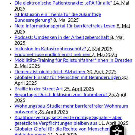
Die elektronische Patientenakte: „ePA für alle“
14. Mai
2025
Ist Inklusion ein Thema für die zukünftige
Bundesregierung?
8. Mai 2025
Neu: Informationsportal für barrierefreies Lesen
8. Mai
2025
Podcast: Umdenken in der Arbeitgeberschaft
8. Mai
2025
Inklusion im Katastrophenschutz?
7. Mai 2025
Endometriose endlich ernst nehmen
7. Mai 2025
Mobilitäts-Training für Rollstuhlfahrer*innen in Dresden
2. Mai 2025
Demenz ist nicht gleich Alzheimer
30. April 2025
Globaler Einsatz für Menschen mit Behinderungen
30.
April 2025
Braille in der Street Art
25. April 2025
Reportage: Durch Inklusion zum Traumberuf
25. April
2025
Wohnungsbau-Studie: mehr barrierefreier Wohnraum
notwendig
23. April 2025
Koalitionsvertrag setzt erste richtige Signale – aber
gesetzliche Verpflichtungen bleiben aus
11. April 2025
Globaler Gipfel für die Rechte von Menschen mit
Behinderungen
11. April 2025