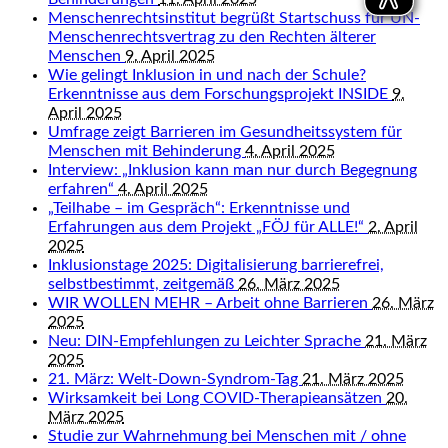
Menschenrechtsinstitut begrüßt Startschuss für UN-
Menschenrechtsvertrag zu den Rechten älterer
Menschen
9. April 2025
Wie gelingt Inklusion in und nach der Schule?
Erkenntnisse aus dem Forschungsprojekt INSIDE
9.
April 2025
Umfrage zeigt Barrieren im Gesundheitssystem für
Menschen mit Behinderung
4. April 2025
Interview: „Inklusion kann man nur durch Begegnung
erfahren“
4. April 2025
„Teilhabe – im Gespräch“: Erkenntnisse und
Erfahrungen aus dem Projekt „FÖJ für ALLE!“
2. April
2025
Inklusionstage 2025: Digitalisierung barrierefrei,
selbstbestimmt, zeitgemäß
26. März 2025
WIR WOLLEN MEHR – Arbeit ohne Barrieren
26. März
2025
Neu: DIN-Empfehlungen zu Leichter Sprache
21. März
2025
21. März: Welt-Down-Syndrom-Tag
21. März 2025
Wirksamkeit bei Long COVID-Therapieansätzen
20.
März 2025
Studie zur Wahrnehmung bei Menschen mit / ohne