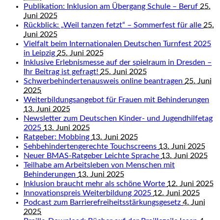
Publikation: Inklusion am Übergang Schule – Beruf
25.
Juni 2025
Rückblick: „Weil tanzen fetzt“ – Sommerfest für alle
25.
Juni 2025
Vielfalt beim Internationalen Deutschen Turnfest 2025
in Leipzig
25. Juni 2025
Inklusive Erlebnismesse auf der spielraum in Dresden –
Ihr Beitrag ist gefragt!
25. Juni 2025
Schwerbehindertenausweis online beantragen
25. Juni
2025
Weiterbildungsangebot für Frauen mit Behinderungen
13. Juni 2025
Newsletter zum Deutschen Kinder- und Jugendhilfetag
2025
13. Juni 2025
Ratgeber: Mobbing
13. Juni 2025
Sehbehindertengerechte Touchscreens
13. Juni 2025
Neuer BMAS-Ratgeber Leichte Sprache
13. Juni 2025
Teilhabe am Arbeitsleben von Menschen mit
Behinderungen
13. Juni 2025
Inklusion braucht mehr als schöne Worte
12. Juni 2025
Innovationspreis Weiterbildung 2025
12. Juni 2025
Podcast zum Barrierefreiheitsstärkungsgesetz
4. Juni
2025