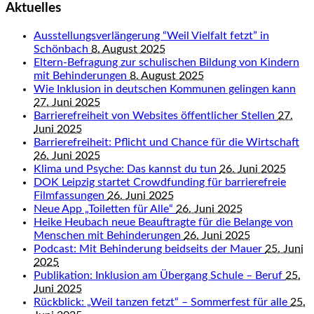
Aktuelles
Ausstellungsverlängerung “Weil Vielfalt fetzt” in
Schönbach
8. August 2025
Eltern-Befragung zur schulischen Bildung von Kindern
mit Behinderungen
8. August 2025
Wie Inklusion in deutschen Kommunen gelingen kann
27. Juni 2025
Barrierefreiheit von Websites öffentlicher Stellen
27.
Juni 2025
Barrierefreiheit: Pflicht und Chance für die Wirtschaft
26. Juni 2025
Klima und Psyche: Das kannst du tun
26. Juni 2025
DOK Leipzig startet Crowdfunding für barrierefreie
Filmfassungen
26. Juni 2025
Neue App „Toiletten für Alle“
26. Juni 2025
Heike Heubach neue Beauftragte für die Belange von
Menschen mit Behinderungen
26. Juni 2025
Podcast: Mit Behinderung beidseits der Mauer
25. Juni
2025
Publikation: Inklusion am Übergang Schule – Beruf
25.
Juni 2025
Rückblick: „Weil tanzen fetzt“ – Sommerfest für alle
25.