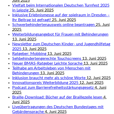
Juni 2025
Vielfalt beim Internationalen Deutschen Turnfest 2025
in Leipzig
25. Juni 2025
Inklusive Erlebnismesse auf der spielraum in Dresden –
Ihr Beitrag ist gefragt!
25. Juni 2025
Schwerbehindertenausweis online beantragen
25. Juni
2025
Weiterbildungsangebot für Frauen mit Behinderungen
13. Juni 2025
Newsletter zum Deutschen Kinder- und Jugendhilfetag
2025
13. Juni 2025
Ratgeber: Mobbing
13. Juni 2025
Sehbehindertengerechte Touchscreens
13. Juni 2025
Neuer BMAS-Ratgeber Leichte Sprache
13. Juni 2025
Teilhabe am Arbeitsleben von Menschen mit
Behinderungen
13. Juni 2025
Inklusion braucht mehr als schöne Worte
12. Juni 2025
Innovationspreis Weiterbildung 2025
12. Juni 2025
Podcast zum Barrierefreiheitsstärkungsgesetz
4. Juni
2025
Braille-Download: Bücher auf der Braillezeile lesen
4.
Juni 2025
Liveübertragungen des Deutschen Bundestages mit
Gebärdensprache
4. Juni 2025