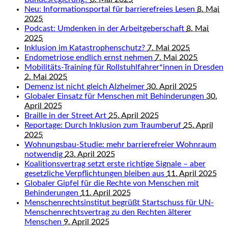
Neu: Informationsportal für barrierefreies Lesen
8. Mai
2025
Podcast: Umdenken in der Arbeitgeberschaft
8. Mai
2025
Inklusion im Katastrophenschutz?
7. Mai 2025
Endometriose endlich ernst nehmen
7. Mai 2025
Mobilitäts-Training für Rollstuhlfahrer*innen in Dresden
2. Mai 2025
Demenz ist nicht gleich Alzheimer
30. April 2025
Globaler Einsatz für Menschen mit Behinderungen
30.
April 2025
Braille in der Street Art
25. April 2025
Reportage: Durch Inklusion zum Traumberuf
25. April
2025
Wohnungsbau-Studie: mehr barrierefreier Wohnraum
notwendig
23. April 2025
Koalitionsvertrag setzt erste richtige Signale – aber
gesetzliche Verpflichtungen bleiben aus
11. April 2025
Globaler Gipfel für die Rechte von Menschen mit
Behinderungen
11. April 2025
Menschenrechtsinstitut begrüßt Startschuss für UN-
Menschenrechtsvertrag zu den Rechten älterer
Menschen
9. April 2025