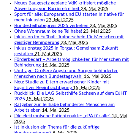
Neues Baugesetz geplant: VdK kritisiert mögliche
Abwertung von Barrierefreiheit
28. Mai 2025
Sport für alle: Europarat und EU starten Initiative für
mehr Inklusion
23. Mai 2025
Bundesteilhabepreis 2025 verliehen
23. Mai 2025
Ohne Wohnraum keine Teilhabe!
23. Mai 2025
Inklusion im Fußball: Trainerschein für Menschen mit
geistiger Behinderung
23. Mai 2025
Inklusionstag 2025 in Torgau: Gemeinsam Zukunft
gestalten
21. Mai 2025
Förderbedarf – Arbeitsmöglichkeiten für Menschen mit
Behinderung
16. Mai 2025
Umfrage: Größere Ängste und Sorgen behinderter
Menschen nach Bundestagswahl
16. Mai 2025
Neu: Studie zu Eltern erwachsener Kinder mit
kognitiver Beeinträchtigung
15. Mai 2025
Rückblick: Die LAG Selbsthilfe Sachsen auf dem DJHT
2025
15. Mai 2025
Ratgeber zur Teilhabe behinderter Menschen am
Arbeitsleben
14. Mai 2025
Die elektronische Patientenakte: „ePA für alle“
14. Mai
2025
Ist Inklusion ein Thema für die zukünftige
Bundesregierung?
8. Mai 2025