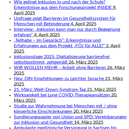
Wie gelingt Inklusion in und nach der Schule?
Erkenntnisse aus dem Forschungsprojekt INSIDE
9.
April 2025
Umfrage zeigt Barrieren im Gesundheitssystem für
Menschen mit Behinderung
4. April 2025
Interview: „Inklusion kann man nur durch Begegnung
erfahren“
4. April 2025
„Teilhabe – im Gespräch“: Erkenntnisse und
Erfahrungen aus dem Projekt „FÖJ für ALLE!“
2. April
2025
Inklusionstage 2025: Digitalisierung barrierefrei,
selbstbestimmt, zeitgemäß
26. März 2025
WIR WOLLEN MEHR – Arbeit ohne Barrieren
26. März
2025
Neu: DIN-Empfehlungen zu Leichter Sprache
21. März
2025
21. März: Welt-Down-Syndrom-Tag
21. März 2025
Wirksamkeit bei Long COVID-Therapieansätzen
20.
März 2025
Studie zur Wahrnehmung bei Menschen mit / ohne
körperliche Einschränkungen
20. März 2025
Sondierungspapier von Union und SPD: Vereinbarungen
zur Inklusion und Gesundheit
14. März 2025
Ambulante medizinische Versorgung in Sachsen bis