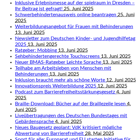
Inklusive Erlebnismesse auf der spielraum in Dresden –
Ihr Beitrag ist gefragt!
25. Juni 2025
Schwerbehindertenausweis online beantragen
25. Juni
2025
Weiterbildungsangebot für Frauen mit Behinderungen
13. Juni 2025
Newsletter zum Deutschen Kinder- und Jugendhilfetag
2025
13. Juni 2025
Ratgeber: Mobbing
13. Juni 2025
Sehbehindertengerechte Touchscreens
13. Juni 2025
Neuer BMAS-Ratgeber Leichte Sprache
13. Juni 2025
Teilhabe am Arbeitsleben von Menschen mit
Behinderungen
13. Juni 2025
Inklusion braucht mehr als schöne Worte
12. Juni 2025
Innovationspreis Weiterbildung 2025
12. Juni 2025
Podcast zum Barrierefreiheitsstärkungsgesetz
4. Juni
2025
Braille-Download: Bücher auf der Braillezeile lesen
4.
Juni 2025
Liveübertragungen des Deutschen Bundestages mit
Gebärdensprache
4. Juni 2025
Neues Baugesetz geplant: VdK kritisiert mögliche
Abwertung von Barrierefreiheit
28. Mai 2025
Sport für alle: Europarat und EU starten Initiative für