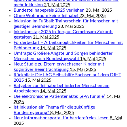
mehr Inklusion
23. Mai 2025
Bundesteilhabepreis 2025 verliehen
23. Mai 2025
Ohne Wohnraum keine Teilhabe!
23. Mai 2025
Inklusion im Fußball: Trainerschein für Menschen mit
geistiger Behinderung
23. Mai 2025
Inklusionstag 2025 in Torgau: Gemeinsam Zukunft
gestalten
21. Mai 2025
Förderbedarf – Arbeitsmöglichkeiten für Menschen mit
Behinderung
16. Mai 2025
Umfrage: Größere Ängste und Sorgen behinderter
Menschen nach Bundestagswahl
16. Mai 2025
Neu: Studie zu Eltern erwachsener Kinder mit
kognitiver Beeinträchtigung
15. Mai 2025
Rückblick: Die LAG Selbsthilfe Sachsen auf dem DJHT
2025
15. Mai 2025
Ratgeber zur Teilhabe behinderter Menschen am
Arbeitsleben
14. Mai 2025
Die elektronische Patientenakte: „ePA für alle“
14. Mai
2025
Ist Inklusion ein Thema für die zukünftige
Bundesregierung?
8. Mai 2025
Neu: Informationsportal für barrierefreies Lesen
8. Mai
2025