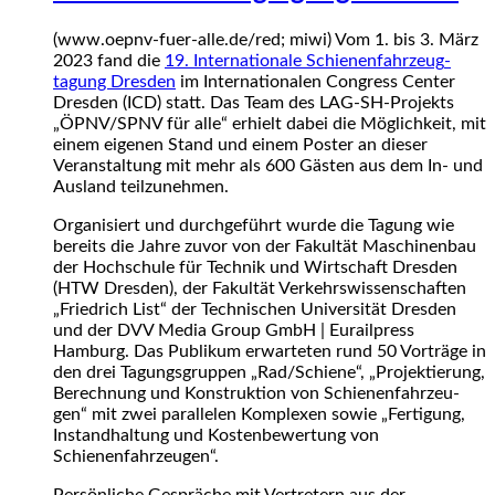
(www.oepnv-fuer-alle.de/red; miwi) Vom 1. bis 3. März
2023 fand die
19. Internationale Schienenfahrzeug­
tagung Dresden
im Internationalen Congress Center
Dresden (ICD) statt. Das Team des LAG-SH-Projekts
„ÖPNV/SPNV für alle“ erhielt dabei die Möglichkeit, mit
einem eigenen Stand und einem Poster an dieser
Veranstaltung mit mehr als 600 Gästen aus dem In- und
Ausland teilzunehmen.
Organisiert und durchgeführt wurde die Tagung wie
bereits die Jahre zuvor von der Fakultät Maschinenbau
der Hochschule für Technik und Wirtschaft Dresden
(HTW Dresden), der Fakul­tät Verkehrswis­senschaften
„Friedrich List“ der Technischen Universität Dresden
und der DVV Media Group GmbH | Eurailpress
Hamburg. Das Publikum erwarteten rund 50 Vorträge in
den drei Tagungs­gruppen „Rad/Schiene“, „Projektierung,
Berechnung und Konstruktion von Schienen­­­fahrzeu­
gen“ mit zwei parallelen Komplexen sowie „Fertigung,
Instandhaltung und Kostenbewertung von
Schienenfahrzeugen“.
Persönliche Gespräche mit Vertretern aus der