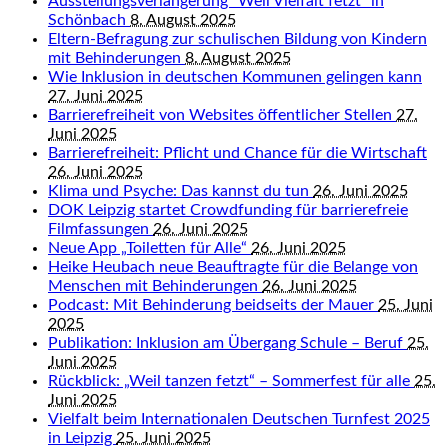
Ausstellungsverlängerung “Weil Vielfalt fetzt” in
Schönbach
8. August 2025
Eltern-Befragung zur schulischen Bildung von Kindern
mit Behinderungen
8. August 2025
Wie Inklusion in deutschen Kommunen gelingen kann
27. Juni 2025
Barrierefreiheit von Websites öffentlicher Stellen
27.
Juni 2025
Barrierefreiheit: Pflicht und Chance für die Wirtschaft
26. Juni 2025
Klima und Psyche: Das kannst du tun
26. Juni 2025
DOK Leipzig startet Crowdfunding für barrierefreie
Filmfassungen
26. Juni 2025
Neue App „Toiletten für Alle“
26. Juni 2025
Heike Heubach neue Beauftragte für die Belange von
Menschen mit Behinderungen
26. Juni 2025
Podcast: Mit Behinderung beidseits der Mauer
25. Juni
2025
Publikation: Inklusion am Übergang Schule – Beruf
25.
Juni 2025
Rückblick: „Weil tanzen fetzt“ – Sommerfest für alle
25.
Juni 2025
Vielfalt beim Internationalen Deutschen Turnfest 2025
in Leipzig
25. Juni 2025