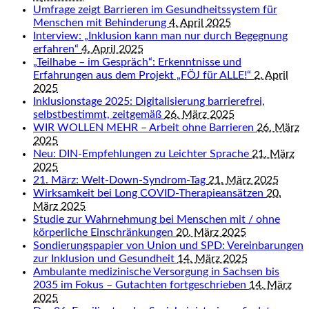
Umfrage zeigt Barrieren im Gesundheitssystem für
Menschen mit Behinderung
4. April 2025
Interview: „Inklusion kann man nur durch Begegnung
erfahren“
4. April 2025
„Teilhabe – im Gespräch“: Erkenntnisse und
Erfahrungen aus dem Projekt „FÖJ für ALLE!“
2. April
2025
Inklusionstage 2025: Digitalisierung barrierefrei,
selbstbestimmt, zeitgemäß
26. März 2025
WIR WOLLEN MEHR – Arbeit ohne Barrieren
26. März
2025
Neu: DIN-Empfehlungen zu Leichter Sprache
21. März
2025
21. März: Welt-Down-Syndrom-Tag
21. März 2025
Wirksamkeit bei Long COVID-Therapieansätzen
20.
März 2025
Studie zur Wahrnehmung bei Menschen mit / ohne
körperliche Einschränkungen
20. März 2025
Sondierungspapier von Union und SPD: Vereinbarungen
zur Inklusion und Gesundheit
14. März 2025
Ambulante medizinische Versorgung in Sachsen bis
2035 im Fokus – Gutachten fortgeschrieben
14. März
2025