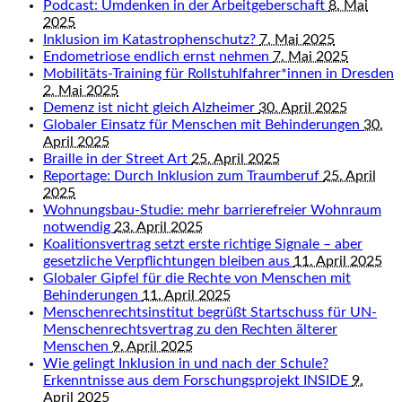
Podcast: Umdenken in der Arbeitgeberschaft
8. Mai
2025
Inklusion im Katastrophenschutz?
7. Mai 2025
Endometriose endlich ernst nehmen
7. Mai 2025
Mobilitäts-Training für Rollstuhlfahrer*innen in Dresden
2. Mai 2025
Demenz ist nicht gleich Alzheimer
30. April 2025
Globaler Einsatz für Menschen mit Behinderungen
30.
April 2025
Braille in der Street Art
25. April 2025
Reportage: Durch Inklusion zum Traumberuf
25. April
2025
Wohnungsbau-Studie: mehr barrierefreier Wohnraum
notwendig
23. April 2025
Koalitionsvertrag setzt erste richtige Signale – aber
gesetzliche Verpflichtungen bleiben aus
11. April 2025
Globaler Gipfel für die Rechte von Menschen mit
Behinderungen
11. April 2025
Menschenrechtsinstitut begrüßt Startschuss für UN-
Menschenrechtsvertrag zu den Rechten älterer
Menschen
9. April 2025
Wie gelingt Inklusion in und nach der Schule?
Erkenntnisse aus dem Forschungsprojekt INSIDE
9.
April 2025