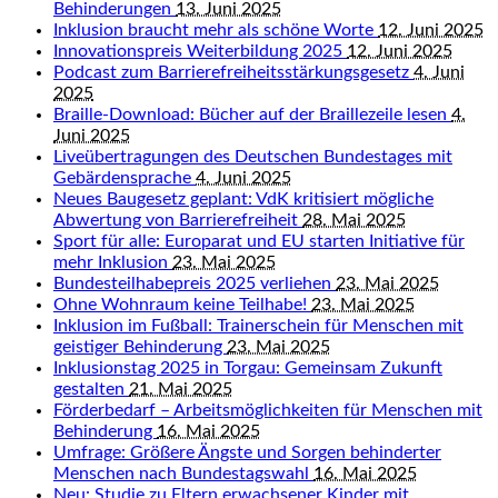
Behinderungen
13. Juni 2025
Inklusion braucht mehr als schöne Worte
12. Juni 2025
Innovationspreis Weiterbildung 2025
12. Juni 2025
Podcast zum Barrierefreiheitsstärkungsgesetz
4. Juni
2025
Braille-Download: Bücher auf der Braillezeile lesen
4.
Juni 2025
Liveübertragungen des Deutschen Bundestages mit
Gebärdensprache
4. Juni 2025
Neues Baugesetz geplant: VdK kritisiert mögliche
Abwertung von Barrierefreiheit
28. Mai 2025
Sport für alle: Europarat und EU starten Initiative für
mehr Inklusion
23. Mai 2025
Bundesteilhabepreis 2025 verliehen
23. Mai 2025
Ohne Wohnraum keine Teilhabe!
23. Mai 2025
Inklusion im Fußball: Trainerschein für Menschen mit
geistiger Behinderung
23. Mai 2025
Inklusionstag 2025 in Torgau: Gemeinsam Zukunft
gestalten
21. Mai 2025
Förderbedarf – Arbeitsmöglichkeiten für Menschen mit
Behinderung
16. Mai 2025
Umfrage: Größere Ängste und Sorgen behinderter
Menschen nach Bundestagswahl
16. Mai 2025
Neu: Studie zu Eltern erwachsener Kinder mit