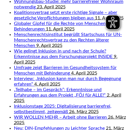
Wohnungsbau-Studie: mehr barrierefreier Wohnraum
notwendig
23. April 2025
Koalitionsvertrag setzt erste richtige Signale – aber
gesetzliche Verpflichtungen bleiben aus
11. April 2025
Globaler Gipfel für die Rechte von Menschen mit
Behinderungen
11. April 2025
Menschenrechtsinstitut begrüßt Startschuss für UN-
Menschenrechtsvertrag zu den Rechten älterer
Menschen
9. April 2025
Wie gelingt Inklusion in und nach der Schule?
Erkenntnisse aus dem Forschungsprojekt INSIDE
9.
April 2025
Umfrage zeigt Barrieren im Gesundheitssystem für
Menschen mit Behinderung
4. April 2025
Interview: „Inklusion kann man nur durch Begegnung
erfahren“
4. April 2025
„Teilhabe – im Gespräch“: Erkenntnisse und
Erfahrungen aus dem Projekt „FÖJ für ALLE!“
2. April
2025
Inklusionstage 2025: Digitalisierung barrierefrei,
selbstbestimmt, zeitgemäß
26. März 2025
WIR WOLLEN MEHR – Arbeit ohne Barrieren
26. März
2025
Neu: DIN-Empfehlungen zu Leichter Sprache
21. März