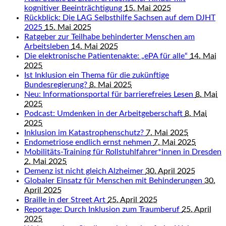
kognitiver Beeinträchtigung
15. Mai 2025
Rückblick: Die LAG Selbsthilfe Sachsen auf dem DJHT
2025
15. Mai 2025
Ratgeber zur Teilhabe behinderter Menschen am
Arbeitsleben
14. Mai 2025
Die elektronische Patientenakte: „ePA für alle“
14. Mai
2025
Ist Inklusion ein Thema für die zukünftige
Bundesregierung?
8. Mai 2025
Neu: Informationsportal für barrierefreies Lesen
8. Mai
2025
Podcast: Umdenken in der Arbeitgeberschaft
8. Mai
2025
Inklusion im Katastrophenschutz?
7. Mai 2025
Endometriose endlich ernst nehmen
7. Mai 2025
Mobilitäts-Training für Rollstuhlfahrer*innen in Dresden
2. Mai 2025
Demenz ist nicht gleich Alzheimer
30. April 2025
Globaler Einsatz für Menschen mit Behinderungen
30.
April 2025
Braille in der Street Art
25. April 2025
Reportage: Durch Inklusion zum Traumberuf
25. April
2025