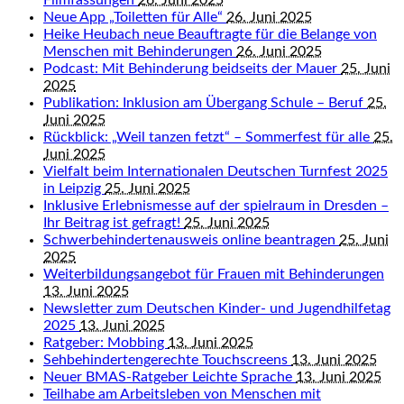
Filmfassungen
26. Juni 2025
Neue App „Toiletten für Alle“
26. Juni 2025
Heike Heubach neue Beauftragte für die Belange von
Menschen mit Behinderungen
26. Juni 2025
Podcast: Mit Behinderung beidseits der Mauer
25. Juni
2025
Publikation: Inklusion am Übergang Schule – Beruf
25.
Juni 2025
Rückblick: „Weil tanzen fetzt“ – Sommerfest für alle
25.
Juni 2025
Vielfalt beim Internationalen Deutschen Turnfest 2025
in Leipzig
25. Juni 2025
Inklusive Erlebnismesse auf der spielraum in Dresden –
Ihr Beitrag ist gefragt!
25. Juni 2025
Schwerbehindertenausweis online beantragen
25. Juni
2025
Weiterbildungsangebot für Frauen mit Behinderungen
13. Juni 2025
Newsletter zum Deutschen Kinder- und Jugendhilfetag
2025
13. Juni 2025
Ratgeber: Mobbing
13. Juni 2025
Sehbehindertengerechte Touchscreens
13. Juni 2025
Neuer BMAS-Ratgeber Leichte Sprache
13. Juni 2025
Teilhabe am Arbeitsleben von Menschen mit