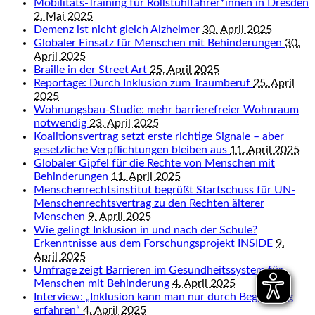
Mobilitäts-Training für Rollstuhlfahrer*innen in Dresden
2. Mai 2025
Demenz ist nicht gleich Alzheimer
30. April 2025
Globaler Einsatz für Menschen mit Behinderungen
30.
April 2025
Braille in der Street Art
25. April 2025
Reportage: Durch Inklusion zum Traumberuf
25. April
2025
Wohnungsbau-Studie: mehr barrierefreier Wohnraum
notwendig
23. April 2025
Koalitionsvertrag setzt erste richtige Signale – aber
gesetzliche Verpflichtungen bleiben aus
11. April 2025
Globaler Gipfel für die Rechte von Menschen mit
Behinderungen
11. April 2025
Menschenrechtsinstitut begrüßt Startschuss für UN-
Menschenrechtsvertrag zu den Rechten älterer
Menschen
9. April 2025
Wie gelingt Inklusion in und nach der Schule?
Erkenntnisse aus dem Forschungsprojekt INSIDE
9.
April 2025
Umfrage zeigt Barrieren im Gesundheitssystem für
Menschen mit Behinderung
4. April 2025
Interview: „Inklusion kann man nur durch Begegnung
erfahren“
4. April 2025