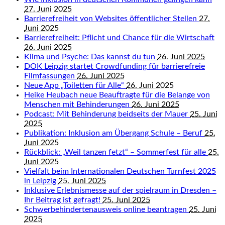
27. Juni 2025
Barrierefreiheit von Websites öffentlicher Stellen
27.
Juni 2025
Barrierefreiheit: Pflicht und Chance für die Wirtschaft
26. Juni 2025
Klima und Psyche: Das kannst du tun
26. Juni 2025
DOK Leipzig startet Crowdfunding für barrierefreie
Filmfassungen
26. Juni 2025
Neue App „Toiletten für Alle“
26. Juni 2025
Heike Heubach neue Beauftragte für die Belange von
Menschen mit Behinderungen
26. Juni 2025
Podcast: Mit Behinderung beidseits der Mauer
25. Juni
2025
Publikation: Inklusion am Übergang Schule – Beruf
25.
Juni 2025
Rückblick: „Weil tanzen fetzt“ – Sommerfest für alle
25.
Juni 2025
Vielfalt beim Internationalen Deutschen Turnfest 2025
in Leipzig
25. Juni 2025
Inklusive Erlebnismesse auf der spielraum in Dresden –
Ihr Beitrag ist gefragt!
25. Juni 2025
Schwerbehindertenausweis online beantragen
25. Juni
2025