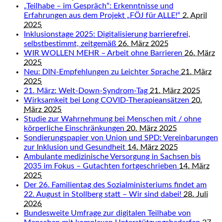
„Teilhabe – im Gespräch“: Erkenntnisse und
Erfahrungen aus dem Projekt „FÖJ für ALLE!“
2. April
2025
Inklusionstage 2025: Digitalisierung barrierefrei,
selbstbestimmt, zeitgemäß
26. März 2025
WIR WOLLEN MEHR – Arbeit ohne Barrieren
26. März
2025
Neu: DIN-Empfehlungen zu Leichter Sprache
21. März
2025
21. März: Welt-Down-Syndrom-Tag
21. März 2025
Wirksamkeit bei Long COVID-Therapieansätzen
20.
März 2025
Studie zur Wahrnehmung bei Menschen mit / ohne
körperliche Einschränkungen
20. März 2025
Sondierungspapier von Union und SPD: Vereinbarungen
zur Inklusion und Gesundheit
14. März 2025
Ambulante medizinische Versorgung in Sachsen bis
2035 im Fokus – Gutachten fortgeschrieben
14. März
2025
Der 26. Familientag des Sozialministeriums findet am
22. August in Stollberg statt – Wir sind dabei!
28. Juli
2026
Bundesweite Umfrage zur digitalen Teilhabe von