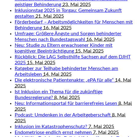
geistiger Behinderung
23. Mai 2025
Inklusionstag 2025 in Torgau: Gemeinsam Zukunft
gestalten
21. Mai 2025
Förderbedarf – Arbeitsmöglichkeiten für Menschen mit
Behinderung
16. Mai 2025
Umfrage: Größere Ängste und Sorgen behinderter
Menschen nach Bundestagswahl
16. Mai 2025
Neu: Studie zu Eltern erwachsener Kinder mit
kognitiver Beeinträchtigung
15. Mai 2025
Rückblick: Die LAG Selbsthilfe Sachsen auf dem DJHT
2025
15. Mai 2025
Ratgeber zur Teilhabe behinderter Menschen am
Arbeitsleben
14. Mai 2025
Die elektronische Patientenakte: „ePA für alle“
14. Mai
2025
Ist Inklusion ein Thema für die zukünftige
Bundesregierung?
8. Mai 2025
Neu: Informationsportal für barrierefreies Lesen
8. Mai
2025
Podcast: Umdenken in der Arbeitgeberschaft
8. Mai
2025
Inklusion im Katastrophenschutz?
7. Mai 2025
Endometriose endlich ernst nehmen
7. Mai 2025