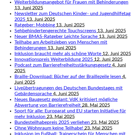
Weiterbildungsangebot für Frauen mit Behinderungen
13. Juni 2025
Newsletter zum Deutschen Kinder- und Jugendhilfetag
2025
13. Juni 2025
Ratgeber: Mobbing
13. Juni 2025
Sehbehindertengerechte Touchscreens
13. Juni 2025
Neuer BMAS-Ratgeber Leichte Sprache
13. Juni 2025
Teilhabe am Arbeitsleben von Menschen mit
Behinderungen
13. Juni 2025
Inklusion braucht mehr als schöne Worte
12. Juni 2025
Innovationspreis Weiterbildung 2025
12. Juni 2025
Podcast zum Barrierefreiheitsstärkungsgesetz
4. Juni
2025
Braille-Download: Bücher auf der Braillezeile lesen
4.
Juni 2025
Liveübertragungen des Deutschen Bundestages mit
Gebärdensprache
4. Juni 2025
Neues Baugesetz geplant: VdK kritisiert mögliche
Abwertung von Barrierefreiheit
28. Mai 2025
Sport für alle: Europarat und EU starten Initiative für
mehr Inklusion
23. Mai 2025
Bundesteilhabepreis 2025 verliehen
23. Mai 2025
Ohne Wohnraum keine Teilhabe!
23. Mai 2025
Inklusion im Fußball: Trainerschein für Menschen mit