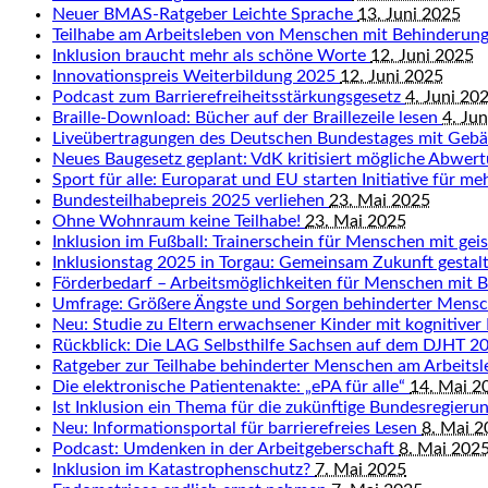
Neuer BMAS-Ratgeber Leichte Sprache
13. Juni 2025
Teilhabe am Arbeitsleben von Menschen mit Behinderun
Inklusion braucht mehr als schöne Worte
12. Juni 2025
Innovationspreis Weiterbildung 2025
12. Juni 2025
Podcast zum Barrierefreiheitsstärkungsgesetz
4. Juni 20
Braille-Download: Bücher auf der Braillezeile lesen
4. Ju
Liveübertragungen des Deutschen Bundestages mit Geb
Neues Baugesetz geplant: VdK kritisiert mögliche Abwert
Sport für alle: Europarat und EU starten Initiative für me
Bundesteilhabepreis 2025 verliehen
23. Mai 2025
Ohne Wohnraum keine Teilhabe!
23. Mai 2025
Inklusion im Fußball: Trainerschein für Menschen mit ge
Inklusionstag 2025 in Torgau: Gemeinsam Zukunft gestal
Förderbedarf – Arbeitsmöglichkeiten für Menschen mit 
Umfrage: Größere Ängste und Sorgen behinderter Mens
Neu: Studie zu Eltern erwachsener Kinder mit kognitiver
Rückblick: Die LAG Selbsthilfe Sachsen auf dem DJHT 
Ratgeber zur Teilhabe behinderter Menschen am Arbeits
Die elektronische Patientenakte: „ePA für alle“
14. Mai 2
Ist Inklusion ein Thema für die zukünftige Bundesregieru
Neu: Informationsportal für barrierefreies Lesen
8. Mai 
Podcast: Umdenken in der Arbeitgeberschaft
8. Mai 202
Inklusion im Katastrophenschutz?
7. Mai 2025