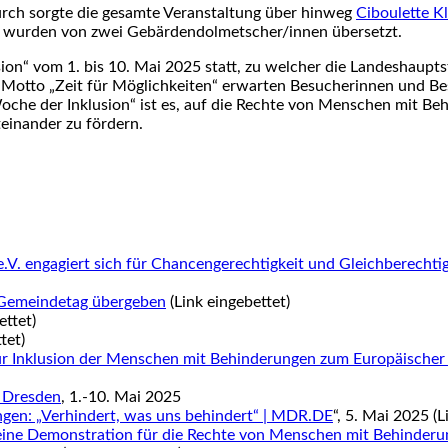
rch sorgte die gesamte Veranstaltung über hinweg
Ciboulette K
te wurden von zwei Gebärdendolmetscher/innen übersetzt.
ion“ vom 1. bis 10. Mai 2025 statt, zu welcher die Landeshaupt
n Motto „Zeit für Möglichkeiten“ erwarten Besucherinnen und B
che der Inklusion“ ist es, auf die Rechte von Menschen mit Be
einander zu fördern.
.V. engagiert sich für Chancengerechtigkeit und Gleichberecht
 Gemeindetag übergeben
(Link eingebettet)
ettet)
tet)
ür Inklusion der Menschen mit Behinderungen zum Europäischer
t Dresden
, 1.-10. Mai 2025
gen: „Verhindert, was uns behindert“ | MDR.DE
“, 5. Mai 2025 (L
s eine Demonstration für die Rechte von Menschen mit Behinder