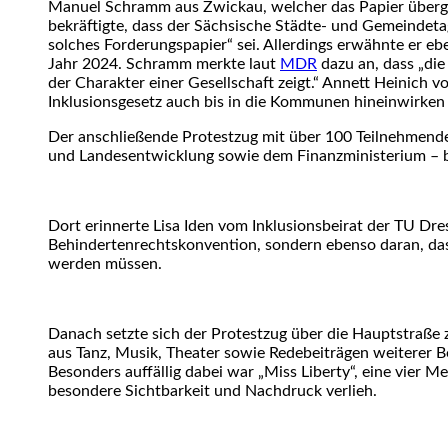
Manuel Schramm aus Zwickau, welcher das Papier überge
bekräftigte, dass der Sächsische Städte- und Gemeindetag
solches Forderungspapier“ sei. Allerdings erwähnte er e
Jahr 2024. Schramm merkte laut
MDR
dazu an, dass „die
der Charakter einer Gesellschaft zeigt.“ Annett Heinich 
Inklusionsgesetz auch bis in die Kommunen hineinwirken
Der anschließende Protestzug mit über 100 Teilnehmenden
und Landesentwicklung sowie dem Finanzministerium – b
Dort erinnerte Lisa Iden vom Inklusionsbeirat der TU Dre
Behindertenrechtskonvention, sondern ebenso daran, dass
werden müssen.
Danach setzte sich der Protestzug über die Hauptstraße
aus Tanz, Musik, Theater sowie Redebeiträgen weiterer B
Besonders auffällig dabei war „Miss Liberty“, eine vier 
besondere Sichtbarkeit und Nachdruck verlieh.