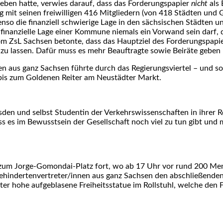
ben hatte, verwies darauf, dass das Forderungspapier
nicht
als 
 mit seinen freiwilligen 416 Mitgliedern (von 418 Städten und G
benso die finanziell schwierige Lage in den sächsischen Städten
 finanzielle Lage einer Kommune niemals ein Vorwand sein darf,
vom ZsL Sachsen betonte, dass das Hauptziel des Forderungspapie
 zu lassen. Dafür muss es mehr Beauftragte sowie Beiräte geben
 aus ganz Sachsen führte durch das Regierungsviertel – und so
is zum Goldenen Reiter am Neustädter Markt.
sden und selbst Studentin der Verkehrswissenschaften in ihrer R
 es im Bewusstsein der Gesellschaft noch viel zu tun gibt und m
 zum Jorge-Gomondai-Platz fort, wo ab 17 Uhr vor rund 200 Me
ehindertenvertreter/innen aus ganz Sachsen den abschließenden
Meter hohe aufgeblasene Freiheitsstatue im Rollstuhl, welche d