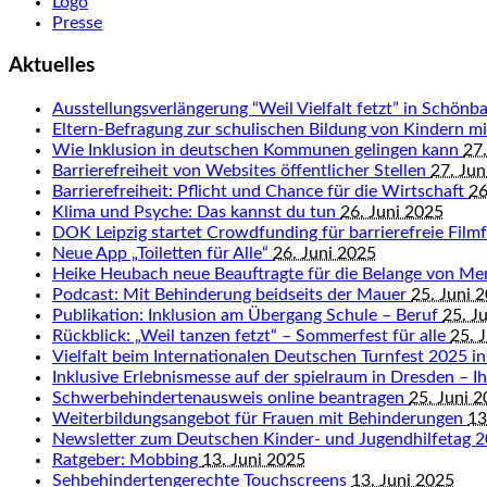
Logo
Presse
Aktuelles
Ausstellungsverlängerung “Weil Vielfalt fetzt” in Schön
Eltern-Befragung zur schulischen Bildung von Kindern 
Wie Inklusion in deutschen Kommunen gelingen kann
27.
Barrierefreiheit von Websites öffentlicher Stellen
27. Jun
Barrierefreiheit: Pflicht und Chance für die Wirtschaft
26
Klima und Psyche: Das kannst du tun
26. Juni 2025
DOK Leipzig startet Crowdfunding für barrierefreie Fil
Neue App „Toiletten für Alle“
26. Juni 2025
Heike Heubach neue Beauftragte für die Belange von M
Podcast: Mit Behinderung beidseits der Mauer
25. Juni 
Publikation: Inklusion am Übergang Schule – Beruf
25. J
Rückblick: „Weil tanzen fetzt“ – Sommerfest für alle
25. 
Vielfalt beim Internationalen Deutschen Turnfest 2025 in
Inklusive Erlebnismesse auf der spielraum in Dresden – Ihr
Schwerbehindertenausweis online beantragen
25. Juni 
Weiterbildungsangebot für Frauen mit Behinderungen
13
Newsletter zum Deutschen Kinder- und Jugendhilfetag 
Ratgeber: Mobbing
13. Juni 2025
Sehbehindertengerechte Touchscreens
13. Juni 2025