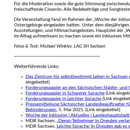
Für die Moderation sowie die gute Stimmung zwischendu
freischaffende Clownin. Alle Redebeiträge und Songtex
Die Veranstaltung fand im Rahmen der „Woche der Inklus
Osterzgebirge eingeladen hatten. Unter dem diesjährige
Ausstellungen, und Mitmachangeboten. Hauptziel der „Wo
im Alltag aufmerksam zu machen sowie ein inklusives Mit
Fotos & Text: Michael Winkler, LAG SH Sachsen
~~~~~~~~~~~~~~~~~~~~~~~~~~~~~~~~~
Weiterführende Links:
Das Zentrum für selbstbestimmt Leben in Sachsen e
eingebettet)
Forderungspapier an den Sächsischen Städte- und
Forderungspapier in Schwerer Sprache
(Link eingeb
Forderungspapier in Leichter Sprache
(Link eingebet
Pressemitteilung Sächsischer Landesbeauftragter f
Behinderungen
, 5. Mai 2025, (Link eingebettet)
Woche der Inklusion | Aktuelles | Landeshauptstad
MDR Sachsen, „
Demo-Teilnehmer in Dresden verlan
MDR Sachsen,
Leichte Sprache: In Dresden gab e