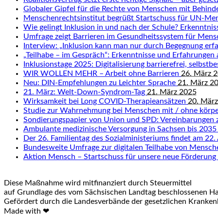
Globaler Gipfel für die Rechte von Menschen mit Behin
Menschenrechtsinstitut begrüßt Startschuss für UN-Me
Wie gelingt Inklusion in und nach der Schule? Erkenntn
Umfrage zeigt Barrieren im Gesundheitssystem für Men
Interview: „Inklusion kann man nur durch Begegnung erf
„Teilhabe – im Gespräch“: Erkenntnisse und Erfahrungen
Inklusionstage 2025: Digitalisierung barrierefrei, selbst
WIR WOLLEN MEHR – Arbeit ohne Barrieren
26. März 
Neu: DIN-Empfehlungen zu Leichter Sprache
21. März 2
21. März: Welt-Down-Syndrom-Tag
21. März 2025
Wirksamkeit bei Long COVID-Therapieansätzen
20. Mär
Studie zur Wahrnehmung bei Menschen mit / ohne körpe
Sondierungspapier von Union und SPD: Vereinbarungen 
Ambulante medizinische Versorgung in Sachsen bis 2035
Der 26. Familientag des Sozialministeriums findet am 22. 
Bundesweite Umfrage zur digitalen Teilhabe von Mensc
Aktion Mensch – Startschuss für unsere neue Förderung
Diese Maßnahme wird mitfinanziert durch Steuermittel
auf Grundlage des vom Sächsischen Landtag beschlossenen Ha
Gefördert durch die Landesverbände der gesetzlichen Krankenk
Made with ❤