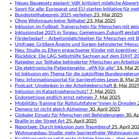
Neues Baugesetz geplant: VdK kritisiert mögliche Abwert
Sport für alle: Europarat und EU starten Initiative für me
Bundesteilhabepreis 2025 verliehen
23. Mai 2025
Ohne Wohnraum keine Teilhabe!
23. Mai 2025
Inklusion im Fußball: Trainerschein für Menschen mit ge
Inklusionstag 2025 in Torgau: Gemeinsam Zukunft gestal
Förderbedarf – Arbeitsmöglichkeiten für Menschen mit 
Umfrage: Größere Ängste und Sorgen behinderter Mens
Neu: Studie zu Eltern erwachsener Kinder mit kognitiver
Rückblick: Die LAG Selbsthilfe Sachsen auf dem DJHT 
Ratgeber zur Teilhabe behinderter Menschen am Arbeits
Die elektronische Patientenakte: „ePA für alle“
14. Mai 2
Ist Inklusion ein Thema für die zukünftige Bundesregieru
Neu: Informationsportal für barrierefreies Lesen
8. Mai 
Podcast: Umdenken in der Arbeitgeberschaft
8. Mai 202
Inklusion im Katastrophenschutz?
7. Mai 2025
Endometriose endlich ernst nehmen
7. Mai 2025
Mobilitäts-Training für Rollstuhlfahrer*innen in Dresden
Demenz ist nicht gleich Alzheimer
30. April 2025
Globaler Einsatz für Menschen mit Behinderungen
30. Ap
Braille in der Street Art
25. April 2025
Reportage: Durch Inklusion zum Traumberuf
25. April 20
Wohnungsbau-Studie: mehr barrierefreier Wohnraum n
Koalitionsvertrag setzt erste richtige Signale – aber gese