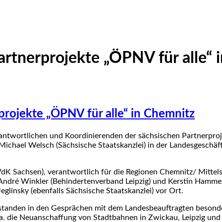
artnerprojekte „ÖPNV für alle“ 
projekte „ÖPNV für alle“ in Chemnitz
ntwortlichen und Koordinierenden der sächsischen Partnerpro
chael Welsch (Sächsische Staatskanzlei) in der Landesgeschäft
K Sachsen), verant­wort­lich für die Regionen Chemnitz/ Mitt
André Winkler (Behindertenverband Leip­zig) und Kerstin Hammer
eglinsky (ebenfalls Sächsische Staatskanzlei) vor Ort.
standen in den Gesprä­chen mit dem Landesbeauftragten be­son­d
. die Neuanschaffung von Stadt­bahnen in Zwickau, Leipzig und G