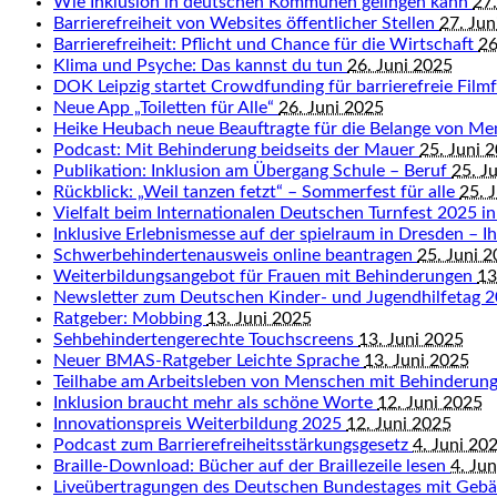
Wie Inklusion in deutschen Kommunen gelingen kann
27.
Barrierefreiheit von Websites öffentlicher Stellen
27. Jun
Barrierefreiheit: Pflicht und Chance für die Wirtschaft
26
Klima und Psyche: Das kannst du tun
26. Juni 2025
DOK Leipzig startet Crowdfunding für barrierefreie Fil
Neue App „Toiletten für Alle“
26. Juni 2025
Heike Heubach neue Beauftragte für die Belange von M
Podcast: Mit Behinderung beidseits der Mauer
25. Juni 
Publikation: Inklusion am Übergang Schule – Beruf
25. J
Rückblick: „Weil tanzen fetzt“ – Sommerfest für alle
25. 
Vielfalt beim Internationalen Deutschen Turnfest 2025 in
Inklusive Erlebnismesse auf der spielraum in Dresden – Ihr
Schwerbehindertenausweis online beantragen
25. Juni 
Weiterbildungsangebot für Frauen mit Behinderungen
13
Newsletter zum Deutschen Kinder- und Jugendhilfetag 
Ratgeber: Mobbing
13. Juni 2025
Sehbehindertengerechte Touchscreens
13. Juni 2025
Neuer BMAS-Ratgeber Leichte Sprache
13. Juni 2025
Teilhabe am Arbeitsleben von Menschen mit Behinderun
Inklusion braucht mehr als schöne Worte
12. Juni 2025
Innovationspreis Weiterbildung 2025
12. Juni 2025
Podcast zum Barrierefreiheitsstärkungsgesetz
4. Juni 20
Braille-Download: Bücher auf der Braillezeile lesen
4. Ju
Liveübertragungen des Deutschen Bundestages mit Geb