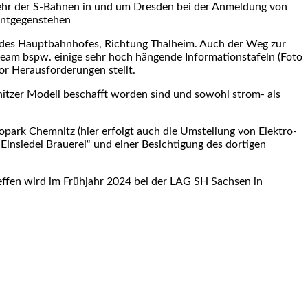
kehr der S-Bahnen in und um Dresden bei der Anmeldung von
 entgegenstehen
 des Hauptbahnhofes, Richtung Thalheim. Auch der Weg zur
am bspw. einige sehr hoch hängen­de Informationstafeln (Foto
or Heraus­forderungen stellt.
nitzer Modell beschafft worden sind und sowohl strom- als
ark Chemnitz (hier erfolgt auch die Umstellung von Elektro-
 „Einsiedel Brauerei“ und einer Besichtigung des dortigen
ffen wird im Frühjahr 2024 bei der LAG SH Sachsen in