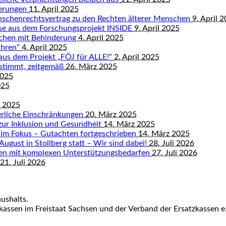
derungen
11. April 2025
nschenrechtsvertrag zu den Rechten älterer Menschen
9. April 
isse aus dem Forschungsprojekt INSIDE
9. April 2025
schen mit Behinderung
4. April 2025
ahren“
4. April 2025
 aus dem Projekt „FÖJ für ALLE!“
2. April 2025
bestimmt, zeitgemäß
26. März 2025
2025
025
z 2025
rliche Einschränkungen
20. März 2025
zur Inklusion und Gesundheit
14. März 2025
 im Fokus – Gutachten fortgeschrieben
14. März 2025
August in Stollberg statt – Wir sind dabei!
28. Juli 2026
hen mit komplexen Unterstützungsbedarfen
27. Juli 2026
21. Juli 2026
ushalts.
assen im Freistaat Sachsen und der Verband der Ersatzkassen e.