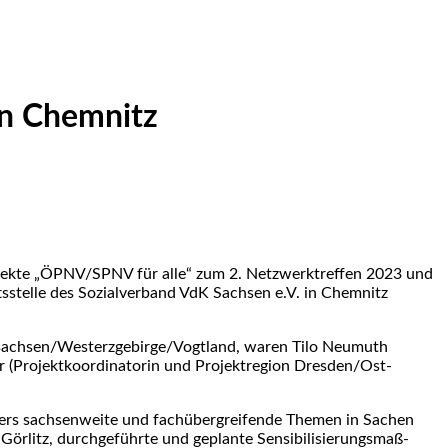
in Chemnitz
jekte „ÖPNV/SPNV für alle“ zum 2. Netzwerktreffen 2023 und
sstelle des Sozialverband VdK Sachsen e.V. in Chemnitz
elsachsen/Westerzgebirge/Vogtland, waren Tilo Neumuth
 (Projekt­ko­ordinatorin und Projektregion Dresden/Ost­
ers sachsenweite und fachüber­grei­fende Themen in Sachen
örlitz, durch­ge­führte und geplante Sensibilisierungsmaß­