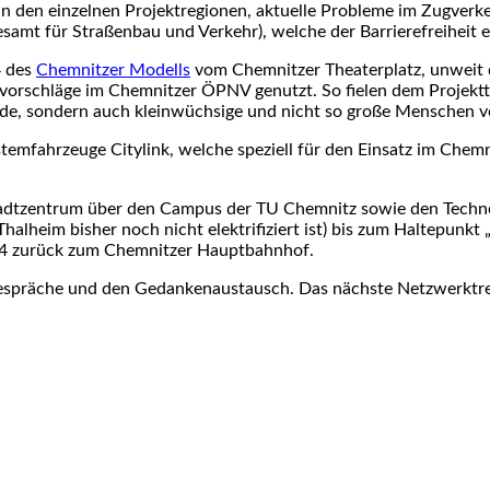
 den einzel­nen Projektregionen, aktuelle Probleme im Zug­ver
samt für Straßenbau und Verkehr), welche der Barrierefreiheit
4 des
Chemnitzer Modells
vom Chemnitzer Theater­platz, unweit
orschläge im Chemnitzer ÖPNV genutzt. So fielen dem Projektte
nde, sondern auch klein­­wüchsige und nicht so große Menschen v
temfahrzeuge Citylink, welche speziell für den Einsatz im Chem
adtzentrum über den Campus der TU Chemnitz sowie den Technop
Thalheim bisher noch nicht elektrifiziert ist) bis zum Haltepunkt
 C14 zurück zum Chemnitzer Hauptbahnhof.
Gespräche und den Gedankenaustausch. Das nächste Netzwerktre