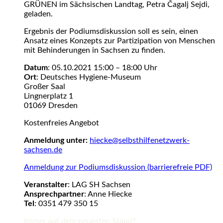
GRÜNEN im Sächsischen Landtag, Petra Čagalj Sejdi,
geladen.
Ergebnis der Podiumsdiskussion soll es sein, einen
Ansatz eines Konzepts zur Partizipation von Menschen
mit Behinderungen in Sachsen zu finden.
Datum
: 05.10.2021 15:00 – 18:00 Uhr
Ort
: Deutsches Hygiene-Museum
Großer Saal
Lingnerplatz 1
01069 Dresden
Kostenfreies Angebot
Anmeldung unter:
hiecke@selbsthilfenetzwerk-
sachsen.de
Anmeldung zur Podiumsdiskussion (barrierefreie PDF)
Veranstalter
: LAG SH Sachsen
Ansprechpartner
: Anne Hiecke
Tel
: 0351 479 350 15
Immer auf dem neuesten Stand?