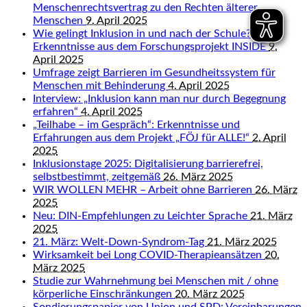
Menschenrechtsvertrag zu den Rechten älterer
Menschen
9. April 2025
Wie gelingt Inklusion in und nach der Schule?
Erkenntnisse aus dem Forschungsprojekt INSIDE
9.
April 2025
Umfrage zeigt Barrieren im Gesundheitssystem für
Menschen mit Behinderung
4. April 2025
Interview: „Inklusion kann man nur durch Begegnung
erfahren“
4. April 2025
„Teilhabe – im Gespräch“: Erkenntnisse und
Erfahrungen aus dem Projekt „FÖJ für ALLE!“
2. April
2025
Inklusionstage 2025: Digitalisierung barrierefrei,
selbstbestimmt, zeitgemäß
26. März 2025
WIR WOLLEN MEHR – Arbeit ohne Barrieren
26. März
2025
Neu: DIN-Empfehlungen zu Leichter Sprache
21. März
2025
21. März: Welt-Down-Syndrom-Tag
21. März 2025
Wirksamkeit bei Long COVID-Therapieansätzen
20.
März 2025
Studie zur Wahrnehmung bei Menschen mit / ohne
körperliche Einschränkungen
20. März 2025