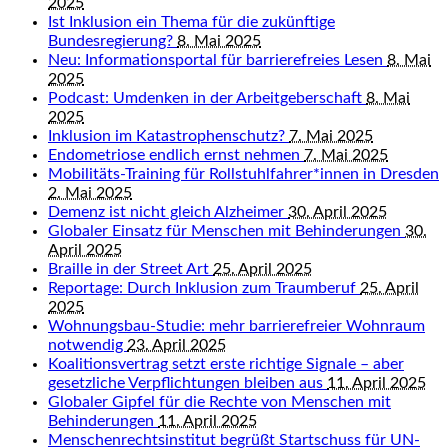
2025
Ist Inklusion ein Thema für die zukünftige
Bundesregierung?
8. Mai 2025
Neu: Informationsportal für barrierefreies Lesen
8. Mai
2025
Podcast: Umdenken in der Arbeitgeberschaft
8. Mai
2025
Inklusion im Katastrophenschutz?
7. Mai 2025
Endometriose endlich ernst nehmen
7. Mai 2025
Mobilitäts-Training für Rollstuhlfahrer*innen in Dresden
2. Mai 2025
Demenz ist nicht gleich Alzheimer
30. April 2025
Globaler Einsatz für Menschen mit Behinderungen
30.
April 2025
Braille in der Street Art
25. April 2025
Reportage: Durch Inklusion zum Traumberuf
25. April
2025
Wohnungsbau-Studie: mehr barrierefreier Wohnraum
notwendig
23. April 2025
Koalitionsvertrag setzt erste richtige Signale – aber
gesetzliche Verpflichtungen bleiben aus
11. April 2025
Globaler Gipfel für die Rechte von Menschen mit
Behinderungen
11. April 2025
Menschenrechtsinstitut begrüßt Startschuss für UN-