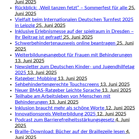
Juni 2025
Rückblick: „Weil tanzen fetzt“ – Sommerfest für alle
25.
Juni 2025
Vielfalt beim Internationalen Deutschen Turnfest 2025
in Leipzig
25. Juni 2025
Inklusive Erlebnismesse auf der spielraum in Dresden –
Ihr Beitrag ist gefragt!
25. Juni 2025
Schwerbehindertenausweis online beantragen
25. Juni
2025
Weiterbildungsangebot für Frauen mit Behinderungen
13. Juni 2025
Newsletter zum Deutschen Kinder- und Jugendhilfetag
2025
13. Juni 2025
Ratgeber: Mobbing
13. Juni 2025
Sehbehindertengerechte Touchscreens
13. Juni 2025
Neuer BMAS-Ratgeber Leichte Sprache
13. Juni 2025
Teilhabe am Arbeitsleben von Menschen mit
Behinderungen
13. Juni 2025
Inklusion braucht mehr als schöne Worte
12. Juni 2025
Innovationspreis Weiterbildung 2025
12. Juni 2025
Podcast zum Barrierefreiheitsstärkungsgesetz
4. Juni
2025
Braille-Download: Bücher auf der Braillezeile lesen
4.
Juni 2025