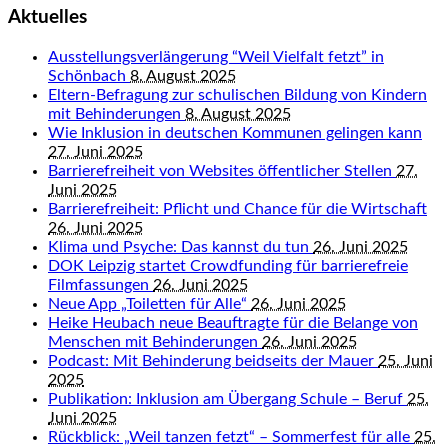
Aktuelles
Ausstellungsverlängerung “Weil Vielfalt fetzt” in
Schönbach
8. August 2025
Eltern-Befragung zur schulischen Bildung von Kindern
mit Behinderungen
8. August 2025
Wie Inklusion in deutschen Kommunen gelingen kann
27. Juni 2025
Barrierefreiheit von Websites öffentlicher Stellen
27.
Juni 2025
Barrierefreiheit: Pflicht und Chance für die Wirtschaft
26. Juni 2025
Klima und Psyche: Das kannst du tun
26. Juni 2025
DOK Leipzig startet Crowdfunding für barrierefreie
Filmfassungen
26. Juni 2025
Neue App „Toiletten für Alle“
26. Juni 2025
Heike Heubach neue Beauftragte für die Belange von
Menschen mit Behinderungen
26. Juni 2025
Podcast: Mit Behinderung beidseits der Mauer
25. Juni
2025
Publikation: Inklusion am Übergang Schule – Beruf
25.
Juni 2025
Rückblick: „Weil tanzen fetzt“ – Sommerfest für alle
25.