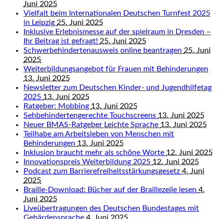
Juni 2025
Vielfalt beim Internationalen Deutschen Turnfest 2025
in Leipzig
25. Juni 2025
Inklusive Erlebnismesse auf der spielraum in Dresden –
Ihr Beitrag ist gefragt!
25. Juni 2025
Schwerbehindertenausweis online beantragen
25. Juni
2025
Weiterbildungsangebot für Frauen mit Behinderungen
13. Juni 2025
Newsletter zum Deutschen Kinder- und Jugendhilfetag
2025
13. Juni 2025
Ratgeber: Mobbing
13. Juni 2025
Sehbehindertengerechte Touchscreens
13. Juni 2025
Neuer BMAS-Ratgeber Leichte Sprache
13. Juni 2025
Teilhabe am Arbeitsleben von Menschen mit
Behinderungen
13. Juni 2025
Inklusion braucht mehr als schöne Worte
12. Juni 2025
Innovationspreis Weiterbildung 2025
12. Juni 2025
Podcast zum Barrierefreiheitsstärkungsgesetz
4. Juni
2025
Braille-Download: Bücher auf der Braillezeile lesen
4.
Juni 2025
Liveübertragungen des Deutschen Bundestages mit
Gebärdensprache
4. Juni 2025