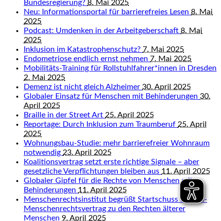
Bundesregierung?
8. Mai 2025
Neu: Informationsportal für barrierefreies Lesen
8. Mai
2025
Podcast: Umdenken in der Arbeitgeberschaft
8. Mai
2025
Inklusion im Katastrophenschutz?
7. Mai 2025
Endometriose endlich ernst nehmen
7. Mai 2025
Mobilitäts-Training für Rollstuhlfahrer*innen in Dresden
2. Mai 2025
Demenz ist nicht gleich Alzheimer
30. April 2025
Globaler Einsatz für Menschen mit Behinderungen
30.
April 2025
Braille in der Street Art
25. April 2025
Reportage: Durch Inklusion zum Traumberuf
25. April
2025
Wohnungsbau-Studie: mehr barrierefreier Wohnraum
notwendig
23. April 2025
Koalitionsvertrag setzt erste richtige Signale – aber
gesetzliche Verpflichtungen bleiben aus
11. April 2025
Globaler Gipfel für die Rechte von Menschen mit
Behinderungen
11. April 2025
Menschenrechtsinstitut begrüßt Startschuss für UN-
Menschenrechtsvertrag zu den Rechten älterer
Menschen
9. April 2025