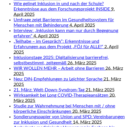
Wie gelingt Inklusion in und nach der Schule?
Erkenntnisse aus dem Forschungsprojekt INSIDE
9.
April 2025
Umfrage zeigt Barrieren im Gesundheitssystem für
Menschen mit Behinderung
4. April 2025
Interview: „Inklusion kann man nur durch Begegnung
erfahren“
4. April 2025
„Teilhabe – im Gespräch“: Erkenntnisse und
Erfahrungen aus dem Projekt „FÖJ für ALLE!“
2. April
2025
Inklusionstage 2025: Digitalisierung barrierefrei,
selbstbestimmt, zeitgemäß
26. März 2025
WIR WOLLEN MEHR – Arbeit ohne Barrieren
26. März
2025
Neu: DIN-Empfehlungen zu Leichter Sprache
21. März
2025
21. März: Welt-Down-Syndrom-Tag
21. März 2025
Wirksamkeit bei Long COVID-Therapieansätzen
20.
März 2025
Studie zur Wahrnehmung bei Menschen mit / ohne
körperliche Einschränkungen
20. März 2025
Sondierungspapier von Union und SPD: Vereinbarungen
zur Inklusion und Gesundheit
14. März 2025