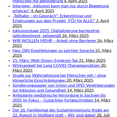
Menschen mit Behinderung
4. April 2025
Interview: „Inklusion kann man nur durch Begegnung
erfahren“
4. April 2025
„Teilhabe – im Gespräch“: Erkenntnisse und
Erfahrungen aus dem Projekt „FÖJ für ALLE!“
2. April
2025
Inklusionstage 2025: Digitalisierung barrierefrei,
selbstbestimmt, zeitgemäß
26. März 2025
WIR WOLLEN MEHR – Arbeit ohne Barrieren
26. März
2025
Neu: DIN-Empfehlungen zu Leichter Sprache
21. März
2025
21. März: Welt-Down-Syndrom-Tag
21. März 2025
Wirksamkeit bei Long COVID-Therapieansätzen
20.
März 2025
Studie zur Wahrnehmung bei Menschen mit / ohne
körperliche Einschränkungen
20. März 2025
Sondierungspapier von Union und SPD: Vereinbarungen
zur Inklusion und Gesundheit
14. März 2025
Ambulante medizinische Versorgung in Sachsen bis
2035 im Fokus – Gutachten fortgeschrieben
14. März
2025
Der 26. Familientag des Sozialministeriums findet am
22. August in Stollberg statt – Wir sind dabei!
28. Juli