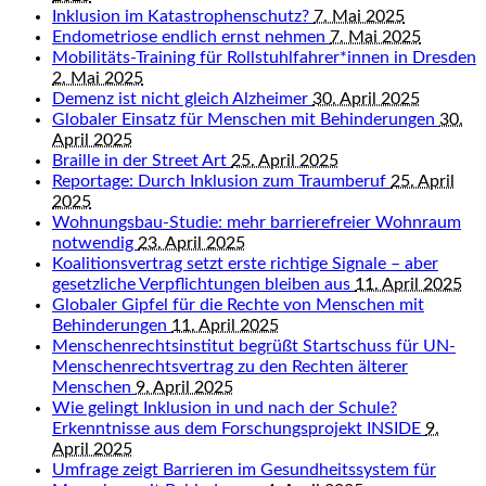
Inklusion im Katastrophenschutz?
7. Mai 2025
Endometriose endlich ernst nehmen
7. Mai 2025
Mobilitäts-Training für Rollstuhlfahrer*innen in Dresden
2. Mai 2025
Demenz ist nicht gleich Alzheimer
30. April 2025
Globaler Einsatz für Menschen mit Behinderungen
30.
April 2025
Braille in der Street Art
25. April 2025
Reportage: Durch Inklusion zum Traumberuf
25. April
2025
Wohnungsbau-Studie: mehr barrierefreier Wohnraum
notwendig
23. April 2025
Koalitionsvertrag setzt erste richtige Signale – aber
gesetzliche Verpflichtungen bleiben aus
11. April 2025
Globaler Gipfel für die Rechte von Menschen mit
Behinderungen
11. April 2025
Menschenrechtsinstitut begrüßt Startschuss für UN-
Menschenrechtsvertrag zu den Rechten älterer
Menschen
9. April 2025
Wie gelingt Inklusion in und nach der Schule?
Erkenntnisse aus dem Forschungsprojekt INSIDE
9.
April 2025
Umfrage zeigt Barrieren im Gesundheitssystem für