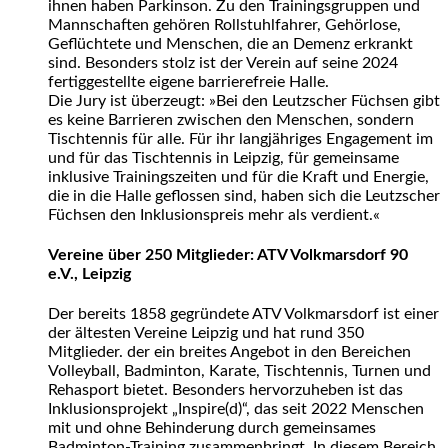
ihnen haben Parkinson. Zu den Trainingsgruppen und
Mannschaften gehören Rollstuhlfahrer, Gehörlose,
Geflüchtete und Menschen, die an Demenz erkrankt
sind. Besonders stolz ist der Verein auf seine 2024
fertiggestellte eigene barrierefreie Halle.
Die Jury ist überzeugt: »Bei den Leutzscher Füchsen gibt
es keine Barrieren zwischen den Menschen, sondern
Tischtennis für alle. Für ihr langjähriges Engagement im
und für das Tischtennis in Leipzig, für gemeinsame
inklusive Trainingszeiten und für die Kraft und Energie,
die in die Halle geflossen sind, haben sich die Leutzscher
Füchsen den Inklusionspreis mehr als verdient.«
Vereine über 250 Mitglieder: ATV Volkmarsdorf 90
e.V., Leipzig
Der bereits 1858 gegründete ATV Volkmarsdorf ist einer
der ältesten Vereine Leipzig und hat rund 350
Mitglieder. der ein breites Angebot in den Bereichen
Volleyball, Badminton, Karate, Tischtennis, Turnen und
Rehasport bietet. Besonders hervorzuheben ist das
Inklusionsprojekt „Inspire(d)“, das seit 2022 Menschen
mit und ohne Behinderung durch gemeinsames
Badminton-Training zusammenbringt. In diesem Bereich