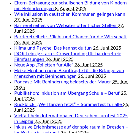
Eltern-Befragung zur schulischen Bildung von Kindern
mit Behinderungen
8. August 2025
Wie Inklusion in deutschen Kommunen gelingen kann
27. Juni 2025
Barrierefreiheit von Websites öffentlicher Stellen
27.
Juni 2025
Barrierefreiheit: Pflicht und Chance für die Wirtschaft
26. Juni 2025
Klima und Psyche: Das kannst du tun
26. Juni 2025
DOK Leipzig startet Crowdfunding für barrierefreie
Filmfassungen
26. Juni 2025
Neue App „Toiletten für Alle“
26. Juni 2025
Heike Heubach neue Beauftragte für die Belange von
Menschen mit Behinderungen
26. Juni 2025
Podcast: Mit Behinderung beidseits der Mauer
25. Juni
2025
Publikation: Inklusion am Übergang Schule – Beruf
25.
Juni 2025
Rückblick: „Weil tanzen fetzt“ – Sommerfest für alle
25.
Juni 2025
Vielfalt beim Internationalen Deutschen Turnfest 2025
in Leipzig
25. Juni 2025
Inklusive Erlebnismesse auf der spielraum in Dresden –
Ihr Beitrag ist gefragt!
25. Juni 2025