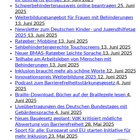
Schwerbehindertenausweis online beantragen
25. Juni
2025
Weiterbildungsangebot für Frauen mit Behinderungen
13. Juni 2025
Newsletter zum Deutschen Kinder- und Jugendhilfetag
2025
13. Juni 2025
Ratgeber: Mobbing
13. Juni 2025
Sehbehindertengerechte Touchscreens
13. Juni 2025
Neuer BMAS-Ratgeber Leichte Sprache
13. Juni 2025
Teilhabe am Arbeitsleben von Menschen mit
Behinderungen
13. Juni 2025
Inklusion braucht mehr als schöne Worte
12. Juni 2025
Innovationspreis Weiterbildung 2025
12. Juni 2025
Podcast zum Barrierefreiheitsstärkungsgesetz
4. Juni
2025
Braille-Download: Bücher auf der Braillezeile lesen
4.
Juni 2025
Liveübertragungen des Deutschen Bundestages mit
Gebärdensprache
4. Juni 2025
Neues Baugesetz geplant: VdK kritisiert mögliche
Abwertung von Barrierefreiheit
28. Mai 2025
Sport für alle: Europarat und EU starten Initiative für
mehr Inklusion
23. Mai 2025