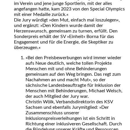
im Verein und jene junge Sportlerin, mit der alles
angefangen hatte, kam 2023 von den Special Olympics
mit einer Medaille zurück.«
Die Jury würdigt »den Mut, einfach mal loszulegen«,
und ergänzt: »Den Kindern wurde damit der
Herzenswunsch, gemeinsam zu turnen, erfüllt. Den
Sonderpreis erhält der SV »Einheit« Borna für das
Engagement und für die Energie, die Skeptiker zu
überzeugen.«
»Bei den Preisbewerbungen wird immer wieder
aufs Neue deutlich, welche tollen Projekte
Menschen mit und ohne Behinderungen
gemeinsam auf den Weg bringen. Das regt zum
Nachahmen an und macht Mut«, so der
sächsische Landesbeauftragte für Inklusion der
Menschen mit Behinderungen, Michael Welsch,
der auch Mitglied der Jury war.
Christin Wölk, Verbandsdirektorin des KSV
Sachsen und ebenfalls Jurymitglied: »Der
Zusammenschluss unserer
Inklusionspreisverleihungen ist ein Schritt in
Richtung einer inklusiveren Gesellschaft. Durch
die Bündelung unserer Kräfte und Ressourcen