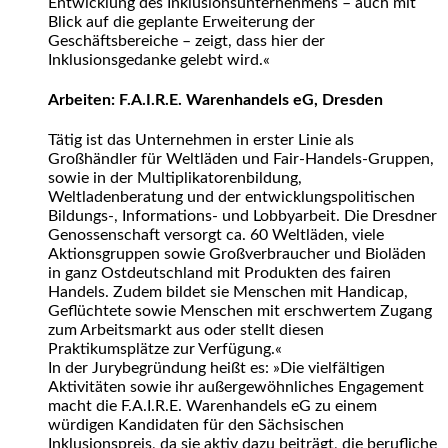
Entwicklung des Inklusionsunternehmens – auch mit
Blick auf die geplante Erweiterung der
Geschäftsbereiche – zeigt, dass hier der
Inklusionsgedanke gelebt wird.«
Arbeiten: F.A.I.R.E. Warenhandels eG, Dresden
Tätig ist das Unternehmen in erster Linie als
Großhändler für Weltläden und Fair-Handels-Gruppen,
sowie in der Multiplikatorenbildung,
Weltladenberatung und der entwicklungspolitischen
Bildungs-, Informations- und Lobbyarbeit. Die Dresdner
Genossenschaft versorgt ca. 60 Weltläden, viele
Aktionsgruppen sowie Großverbraucher und Bioläden
in ganz Ostdeutschland mit Produkten des fairen
Handels. Zudem bildet sie Menschen mit Handicap,
Geflüchtete sowie Menschen mit erschwertem Zugang
zum Arbeitsmarkt aus oder stellt diesen
Praktikumsplätze zur Verfügung.«
In der Jurybegründung heißt es: »Die vielfältigen
Aktivitäten sowie ihr außergewöhnliches Engagement
macht die F.A.I.R.E. Warenhandels eG zu einem
würdigen Kandidaten für den Sächsischen
Inklusionspreis, da sie aktiv dazu beiträgt, die berufliche