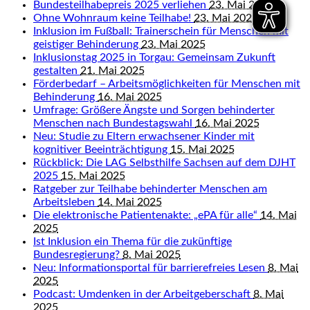
Bundesteilhabepreis 2025 verliehen
23. Mai 2025
Ohne Wohnraum keine Teilhabe!
23. Mai 2025
Inklusion im Fußball: Trainerschein für Menschen mit
geistiger Behinderung
23. Mai 2025
Inklusionstag 2025 in Torgau: Gemeinsam Zukunft
gestalten
21. Mai 2025
Förderbedarf – Arbeitsmöglichkeiten für Menschen mit
Behinderung
16. Mai 2025
Umfrage: Größere Ängste und Sorgen behinderter
Menschen nach Bundestagswahl
16. Mai 2025
Neu: Studie zu Eltern erwachsener Kinder mit
kognitiver Beeinträchtigung
15. Mai 2025
Rückblick: Die LAG Selbsthilfe Sachsen auf dem DJHT
2025
15. Mai 2025
Ratgeber zur Teilhabe behinderter Menschen am
Arbeitsleben
14. Mai 2025
Die elektronische Patientenakte: „ePA für alle“
14. Mai
2025
Ist Inklusion ein Thema für die zukünftige
Bundesregierung?
8. Mai 2025
Neu: Informationsportal für barrierefreies Lesen
8. Mai
2025
Podcast: Umdenken in der Arbeitgeberschaft
8. Mai
2025