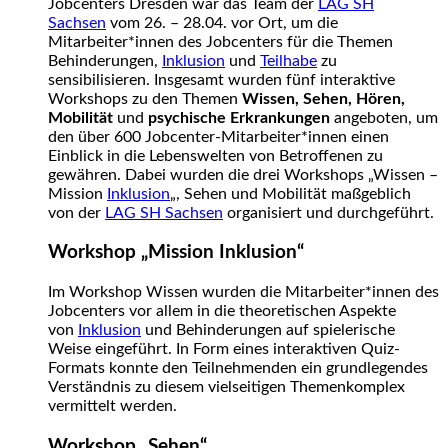
Jobcenters Dresden war das Team der
LAG SH
Sachsen
vom 26. – 28.04. vor Ort, um die
Mitarbeiter*innen des Jobcenters für die Themen
Behinderungen,
Inklusion
und
Teilhabe
zu
sensibilisieren. Insgesamt wurden fünf interaktive
Workshops zu den Themen
Wissen, Sehen, Hören,
Mobilität
und
psychische Erkrankungen
angeboten, um
den über 600 Jobcenter-Mitarbeiter*innen einen
Einblick in die Lebenswelten von Betroffenen zu
gewähren. Dabei wurden die drei Workshops „Wissen –
Mission
Inklusion
„, Sehen und Mobilität maßgeblich
von der
LAG SH Sachsen
organisiert und durchgeführt.
Workshop „Mission Inklusion“
Im Workshop Wissen wurden die Mitarbeiter*innen des
Jobcenters vor allem in die theoretischen Aspekte
von
Inklusion
und Behinderungen auf spielerische
Weise eingeführt. In Form eines interaktiven Quiz-
Formats konnte den Teilnehmenden ein grundlegendes
Verständnis zu diesem vielseitigen Themenkomplex
vermittelt werden.
Workshop „Sehen“