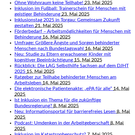
Ohne Wohnraum keine Teilhabe!
23. Mai 2025
Inklusion im Fußball: Trainerschein für Menschen mit
geistiger Behinderung
23. Mai 2025
Inklusionstag 2025 in Torgau: Gemeinsam Zukunft
gestalten
21. Mai 2025
Förderbedarf – Arbeitsmöglichkeiten für Menschen mit
Behinderung
16. Mai 2025
Umfrage: Größere Ängste und Sorgen behinderter
Menschen nach Bundestagswahl
16. Mai 2025
Neu: Studie zu Eltern erwachsener Kinder mit
kognitiver Beeinträchtigung
15. Mai 2025
Rückblick: Die LAG Selbsthilfe Sachsen auf dem DJHT
2025
15. Mai 2025
Ratgeber zur Teilhabe behinderter Menschen am
Arbeitsleben
14. Mai 2025
Die elektronische Patientenakte: „ePA für alle“
14. Mai
2025
Ist Inklusion ein Thema für die zukünftige
Bundesregierung?
8. Mai 2025
Neu: Informationsportal für barrierefreies Lesen
8. Mai
2025
Podcast: Umdenken in der Arbeitgeberschaft
8. Mai
2025
Inklusion im Katastrophenschutz?
7. Mai 2025