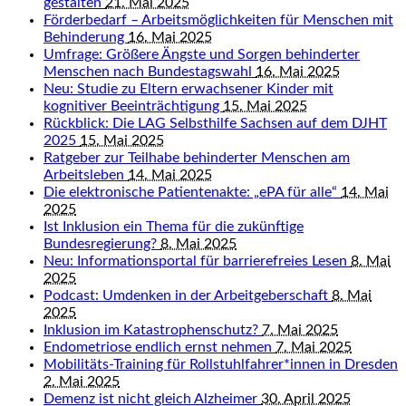
gestalten
21. Mai 2025
Förderbedarf – Arbeitsmöglichkeiten für Menschen mit
Behinderung
16. Mai 2025
Umfrage: Größere Ängste und Sorgen behinderter
Menschen nach Bundestagswahl
16. Mai 2025
Neu: Studie zu Eltern erwachsener Kinder mit
kognitiver Beeinträchtigung
15. Mai 2025
Rückblick: Die LAG Selbsthilfe Sachsen auf dem DJHT
2025
15. Mai 2025
Ratgeber zur Teilhabe behinderter Menschen am
Arbeitsleben
14. Mai 2025
Die elektronische Patientenakte: „ePA für alle“
14. Mai
2025
Ist Inklusion ein Thema für die zukünftige
Bundesregierung?
8. Mai 2025
Neu: Informationsportal für barrierefreies Lesen
8. Mai
2025
Podcast: Umdenken in der Arbeitgeberschaft
8. Mai
2025
Inklusion im Katastrophenschutz?
7. Mai 2025
Endometriose endlich ernst nehmen
7. Mai 2025
Mobilitäts-Training für Rollstuhlfahrer*innen in Dresden
2. Mai 2025
Demenz ist nicht gleich Alzheimer
30. April 2025