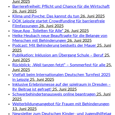
Juni 2025
Barrierefreiheit: Pflicht und Chance für die Wirtschaft
26. Juni 2025
Klima und Psyche: Das kannst du tun
26. Juni 2025
DOK Leipzig startet Crowdfunding für barrierefreie
Filmfassungen
26. Juni 2025
Neue App „Toiletten für Alle“
26. Juni 2025
Heike Heubach neue Beauftragte für die Belange von
Menschen mit Behinderungen
26. Juni 2025
Podcast: Mit Behinderung beidseits der Mauer
25. Juni
2025
Publikation: Inklusion am Übergang Schule – Beruf
25.
Juni 2025
Rückblick: „Weil tanzen fetzt“ – Sommerfest für alle
25.
Juni 2025
Vielfalt beim Internationalen Deutschen Turnfest 2025
in Leipzig
25. Juni 2025
Inklusive Erlebnismesse auf der spielraum in Dresden –
Ihr Beitrag ist gefragt!
25. Juni 2025
Schwerbehindertenausweis online beantragen
25. Juni
2025
Weiterbildungsangebot für Frauen mit Behinderungen
13. Juni 2025
Newsletter zum Deutschen Kinder- und Jugendhilfetag