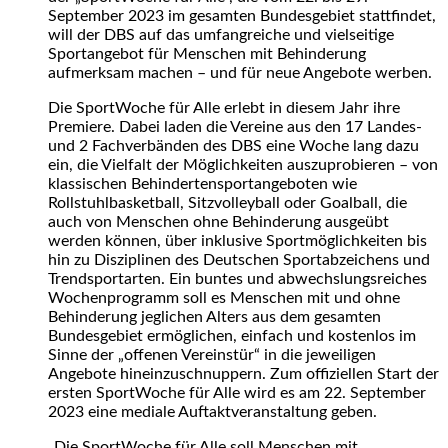
September 2023 im gesamten Bundesgebiet stattfindet,
will der DBS auf das umfangreiche und vielseitige
Sportangebot für Menschen mit Behinderung
aufmerksam machen – und für neue Angebote werben.
Die SportWoche für Alle erlebt in diesem Jahr ihre
Premiere. Dabei laden die Vereine aus den 17 Landes-
und 2 Fachverbänden des DBS eine Woche lang dazu
ein, die Vielfalt der Möglichkeiten auszuprobieren – von
klassischen Behindertensportangeboten wie
Rollstuhlbasketball, Sitzvolleyball oder Goalball, die
auch von Menschen ohne Behinderung ausgeübt
werden können, über inklusive Sportmöglichkeiten bis
hin zu Disziplinen des Deutschen Sportabzeichens und
Trendsportarten. Ein buntes und abwechslungsreiches
Wochenprogramm soll es Menschen mit und ohne
Behinderung jeglichen Alters aus dem gesamten
Bundesgebiet ermöglichen, einfach und kostenlos im
Sinne der „offenen Vereinstür“ in die jeweiligen
Angebote hineinzuschnuppern. Zum offiziellen Start der
ersten SportWoche für Alle wird es am 22. September
2023 eine mediale Auftaktveranstaltung geben.
„Die SportWoche für Alle soll Menschen mit