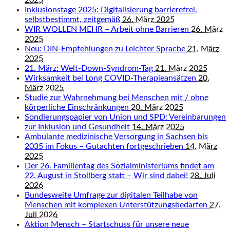
2025
Inklusionstage 2025: Digitalisierung barrierefrei,
selbstbestimmt, zeitgemäß
26. März 2025
WIR WOLLEN MEHR – Arbeit ohne Barrieren
26. März
2025
Neu: DIN-Empfehlungen zu Leichter Sprache
21. März
2025
21. März: Welt-Down-Syndrom-Tag
21. März 2025
Wirksamkeit bei Long COVID-Therapieansätzen
20.
März 2025
Studie zur Wahrnehmung bei Menschen mit / ohne
körperliche Einschränkungen
20. März 2025
Sondierungspapier von Union und SPD: Vereinbarungen
zur Inklusion und Gesundheit
14. März 2025
Ambulante medizinische Versorgung in Sachsen bis
2035 im Fokus – Gutachten fortgeschrieben
14. März
2025
Der 26. Familientag des Sozialministeriums findet am
22. August in Stollberg statt – Wir sind dabei!
28. Juli
2026
Bundesweite Umfrage zur digitalen Teilhabe von
Menschen mit komplexen Unterstützungsbedarfen
27.
Juli 2026
Aktion Mensch – Startschuss für unsere neue