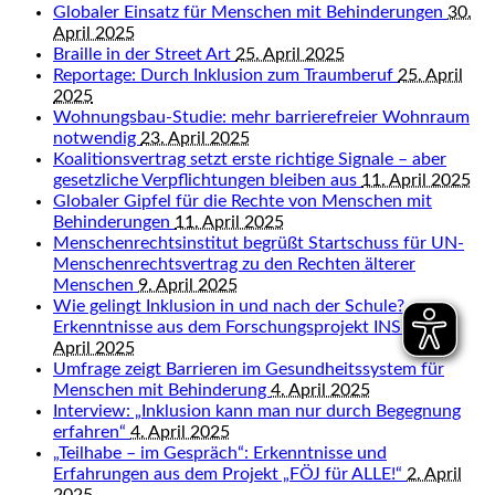
Globaler Einsatz für Menschen mit Behinderungen
30.
April 2025
Braille in der Street Art
25. April 2025
Reportage: Durch Inklusion zum Traumberuf
25. April
2025
Wohnungsbau-Studie: mehr barrierefreier Wohnraum
notwendig
23. April 2025
Koalitionsvertrag setzt erste richtige Signale – aber
gesetzliche Verpflichtungen bleiben aus
11. April 2025
Globaler Gipfel für die Rechte von Menschen mit
Behinderungen
11. April 2025
Menschenrechtsinstitut begrüßt Startschuss für UN-
Menschenrechtsvertrag zu den Rechten älterer
Menschen
9. April 2025
Wie gelingt Inklusion in und nach der Schule?
Erkenntnisse aus dem Forschungsprojekt INSIDE
9.
April 2025
Umfrage zeigt Barrieren im Gesundheitssystem für
Menschen mit Behinderung
4. April 2025
Interview: „Inklusion kann man nur durch Begegnung
erfahren“
4. April 2025
„Teilhabe – im Gespräch“: Erkenntnisse und
Erfahrungen aus dem Projekt „FÖJ für ALLE!“
2. April