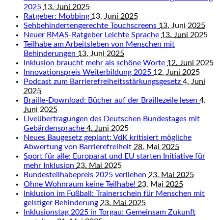
2025
13. Juni 2025
Ratgeber: Mobbing
13. Juni 2025
Sehbehindertengerechte Touchscreens
13. Juni 2025
Neuer BMAS-Ratgeber Leichte Sprache
13. Juni 2025
Teilhabe am Arbeitsleben von Menschen mit
Behinderungen
13. Juni 2025
Inklusion braucht mehr als schöne Worte
12. Juni 2025
Innovationspreis Weiterbildung 2025
12. Juni 2025
Podcast zum Barrierefreiheitsstärkungsgesetz
4. Juni
2025
Braille-Download: Bücher auf der Braillezeile lesen
4.
Juni 2025
Liveübertragungen des Deutschen Bundestages mit
Gebärdensprache
4. Juni 2025
Neues Baugesetz geplant: VdK kritisiert mögliche
Abwertung von Barrierefreiheit
28. Mai 2025
Sport für alle: Europarat und EU starten Initiative für
mehr Inklusion
23. Mai 2025
Bundesteilhabepreis 2025 verliehen
23. Mai 2025
Ohne Wohnraum keine Teilhabe!
23. Mai 2025
Inklusion im Fußball: Trainerschein für Menschen mit
geistiger Behinderung
23. Mai 2025
Inklusionstag 2025 in Torgau: Gemeinsam Zukunft