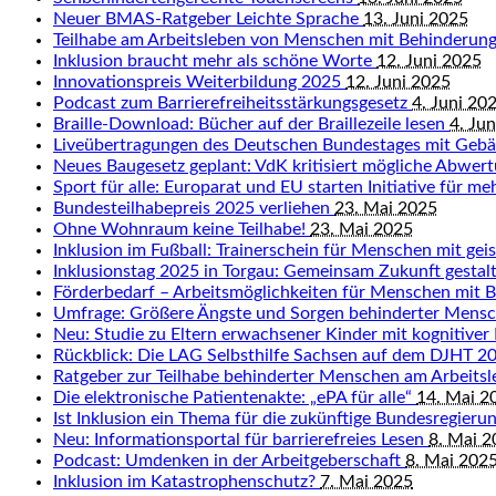
Neuer BMAS-Ratgeber Leichte Sprache
13. Juni 2025
Teilhabe am Arbeitsleben von Menschen mit Behinderun
Inklusion braucht mehr als schöne Worte
12. Juni 2025
Innovationspreis Weiterbildung 2025
12. Juni 2025
Podcast zum Barrierefreiheitsstärkungsgesetz
4. Juni 20
Braille-Download: Bücher auf der Braillezeile lesen
4. Ju
Liveübertragungen des Deutschen Bundestages mit Geb
Neues Baugesetz geplant: VdK kritisiert mögliche Abwert
Sport für alle: Europarat und EU starten Initiative für me
Bundesteilhabepreis 2025 verliehen
23. Mai 2025
Ohne Wohnraum keine Teilhabe!
23. Mai 2025
Inklusion im Fußball: Trainerschein für Menschen mit ge
Inklusionstag 2025 in Torgau: Gemeinsam Zukunft gestal
Förderbedarf – Arbeitsmöglichkeiten für Menschen mit 
Umfrage: Größere Ängste und Sorgen behinderter Mens
Neu: Studie zu Eltern erwachsener Kinder mit kognitiver
Rückblick: Die LAG Selbsthilfe Sachsen auf dem DJHT 
Ratgeber zur Teilhabe behinderter Menschen am Arbeits
Die elektronische Patientenakte: „ePA für alle“
14. Mai 2
Ist Inklusion ein Thema für die zukünftige Bundesregieru
Neu: Informationsportal für barrierefreies Lesen
8. Mai 
Podcast: Umdenken in der Arbeitgeberschaft
8. Mai 202
Inklusion im Katastrophenschutz?
7. Mai 2025