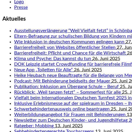
Logo
Presse
Aktuelles
Ausstellungsverlängerung “Weil Vielfalt fetzt” in Schön
Eltern-Befragung zur schulischen Bildung von Kindern 
Wie Inklusion in deutschen Kommunen gelingen kann
27.
Barrierefreiheit von Websites öffentlicher Stellen
27. Jun
Barrierefreiheit: Pflicht und Chance für die Wirtschaft
26
Klima und Psyche: Das kannst du tun
26. Juni 2025
DOK Leipzig startet Crowdfunding für barrierefreie Fil
Neue App „Toiletten für Alle“
26. Juni 2025
Heike Heubach neue Beauftragte für die Belange von M
Podcast: Mit Behinderung beidseits der Mauer
25. Juni 
Publikation: Inklusion am Übergang Schule – Beruf
25. J
Rückblick: „Weil tanzen fetzt“ – Sommerfest für alle
25. 
Vielfalt beim Internationalen Deutschen Turnfest 2025 in
Inklusive Erlebnismesse auf der spielraum in Dresden – Ihr
Schwerbehindertenausweis online beantragen
25. Juni 
Weiterbildungsangebot für Frauen mit Behinderungen
13
Newsletter zum Deutschen Kinder- und Jugendhilfetag 
Ratgeber: Mobbing
13. Juni 2025
Sehbehindertengerechte Touchscreens
13. Juni 2025