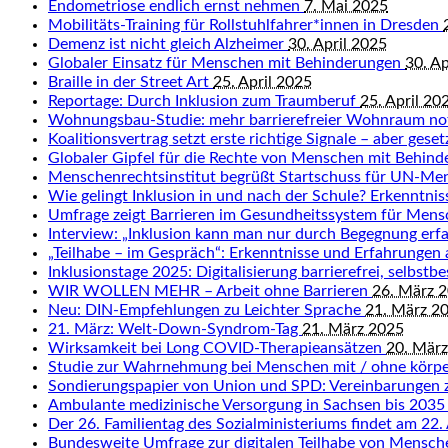
Endometriose endlich ernst nehmen
7. Mai 2025
Mobilitäts-Training für Rollstuhlfahrer*innen in Dresden
Demenz ist nicht gleich Alzheimer
30. April 2025
Globaler Einsatz für Menschen mit Behinderungen
30. Ap
Braille in der Street Art
25. April 2025
Reportage: Durch Inklusion zum Traumberuf
25. April 20
Wohnungsbau-Studie: mehr barrierefreier Wohnraum n
Koalitionsvertrag setzt erste richtige Signale – aber gese
Globaler Gipfel für die Rechte von Menschen mit Behin
Menschenrechtsinstitut begrüßt Startschuss für UN-Me
Wie gelingt Inklusion in und nach der Schule? Erkenntn
Umfrage zeigt Barrieren im Gesundheitssystem für Men
Interview: „Inklusion kann man nur durch Begegnung erf
„Teilhabe – im Gespräch“: Erkenntnisse und Erfahrungen
Inklusionstage 2025: Digitalisierung barrierefrei, selbst
WIR WOLLEN MEHR – Arbeit ohne Barrieren
26. März 
Neu: DIN-Empfehlungen zu Leichter Sprache
21. März 2
21. März: Welt-Down-Syndrom-Tag
21. März 2025
Wirksamkeit bei Long COVID-Therapieansätzen
20. Mär
Studie zur Wahrnehmung bei Menschen mit / ohne körpe
Sondierungspapier von Union und SPD: Vereinbarungen 
Ambulante medizinische Versorgung in Sachsen bis 2035
Der 26. Familientag des Sozialministeriums findet am 22. 
Bundesweite Umfrage zur digitalen Teilhabe von Mensc