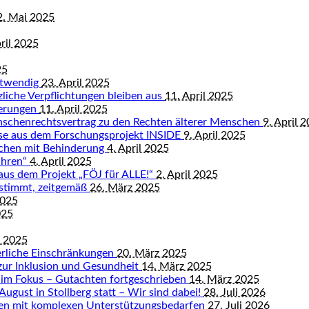
2. Mai 2025
ril 2025
25
otwendig
23. April 2025
tzliche Verpflichtungen bleiben aus
11. April 2025
derungen
11. April 2025
nschenrechtsvertrag zu den Rechten älterer Menschen
9. April 
isse aus dem Forschungsprojekt INSIDE
9. April 2025
schen mit Behinderung
4. April 2025
ahren“
4. April 2025
 aus dem Projekt „FÖJ für ALLE!“
2. April 2025
bestimmt, zeitgemäß
26. März 2025
2025
025
z 2025
rliche Einschränkungen
20. März 2025
zur Inklusion und Gesundheit
14. März 2025
 im Fokus – Gutachten fortgeschrieben
14. März 2025
August in Stollberg statt – Wir sind dabei!
28. Juli 2026
hen mit komplexen Unterstützungsbedarfen
27. Juli 2026