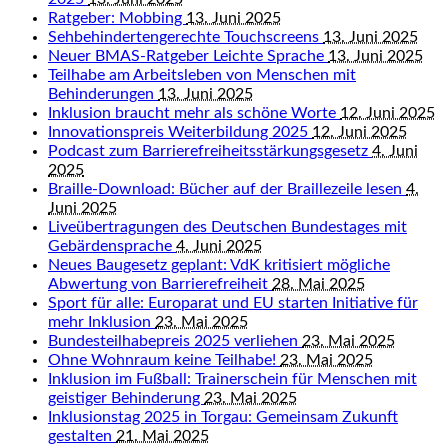
Ratgeber: Mobbing
13. Juni 2025
Sehbehindertengerechte Touchscreens
13. Juni 2025
Neuer BMAS-Ratgeber Leichte Sprache
13. Juni 2025
Teilhabe am Arbeitsleben von Menschen mit
Behinderungen
13. Juni 2025
Inklusion braucht mehr als schöne Worte
12. Juni 2025
Innovationspreis Weiterbildung 2025
12. Juni 2025
Podcast zum Barrierefreiheitsstärkungsgesetz
4. Juni
2025
Braille-Download: Bücher auf der Braillezeile lesen
4.
Juni 2025
Liveübertragungen des Deutschen Bundestages mit
Gebärdensprache
4. Juni 2025
Neues Baugesetz geplant: VdK kritisiert mögliche
Abwertung von Barrierefreiheit
28. Mai 2025
Sport für alle: Europarat und EU starten Initiative für
mehr Inklusion
23. Mai 2025
Bundesteilhabepreis 2025 verliehen
23. Mai 2025
Ohne Wohnraum keine Teilhabe!
23. Mai 2025
Inklusion im Fußball: Trainerschein für Menschen mit
geistiger Behinderung
23. Mai 2025
Inklusionstag 2025 in Torgau: Gemeinsam Zukunft
gestalten
21. Mai 2025