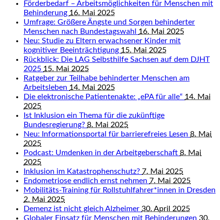
Förderbedarf – Arbeitsmöglichkeiten für Menschen mit
Behinderung
16. Mai 2025
Umfrage: Größere Ängste und Sorgen behinderter
Menschen nach Bundestagswahl
16. Mai 2025
Neu: Studie zu Eltern erwachsener Kinder mit
kognitiver Beeinträchtigung
15. Mai 2025
Rückblick: Die LAG Selbsthilfe Sachsen auf dem DJHT
2025
15. Mai 2025
Ratgeber zur Teilhabe behinderter Menschen am
Arbeitsleben
14. Mai 2025
Die elektronische Patientenakte: „ePA für alle“
14. Mai
2025
Ist Inklusion ein Thema für die zukünftige
Bundesregierung?
8. Mai 2025
Neu: Informationsportal für barrierefreies Lesen
8. Mai
2025
Podcast: Umdenken in der Arbeitgeberschaft
8. Mai
2025
Inklusion im Katastrophenschutz?
7. Mai 2025
Endometriose endlich ernst nehmen
7. Mai 2025
Mobilitäts-Training für Rollstuhlfahrer*innen in Dresden
2. Mai 2025
Demenz ist nicht gleich Alzheimer
30. April 2025
Globaler Einsatz für Menschen mit Behinderungen
30.