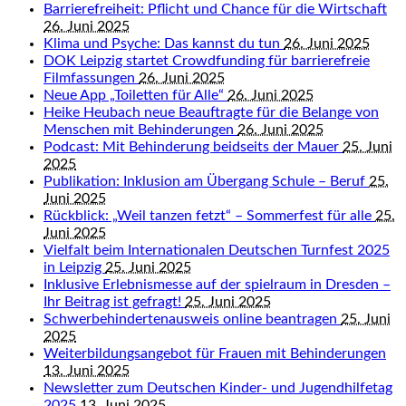
Barrierefreiheit: Pflicht und Chance für die Wirtschaft
26. Juni 2025
Klima und Psyche: Das kannst du tun
26. Juni 2025
DOK Leipzig startet Crowdfunding für barrierefreie
Filmfassungen
26. Juni 2025
Neue App „Toiletten für Alle“
26. Juni 2025
Heike Heubach neue Beauftragte für die Belange von
Menschen mit Behinderungen
26. Juni 2025
Podcast: Mit Behinderung beidseits der Mauer
25. Juni
2025
Publikation: Inklusion am Übergang Schule – Beruf
25.
Juni 2025
Rückblick: „Weil tanzen fetzt“ – Sommerfest für alle
25.
Juni 2025
Vielfalt beim Internationalen Deutschen Turnfest 2025
in Leipzig
25. Juni 2025
Inklusive Erlebnismesse auf der spielraum in Dresden –
Ihr Beitrag ist gefragt!
25. Juni 2025
Schwerbehindertenausweis online beantragen
25. Juni
2025
Weiterbildungsangebot für Frauen mit Behinderungen
13. Juni 2025
Newsletter zum Deutschen Kinder- und Jugendhilfetag
2025
13. Juni 2025