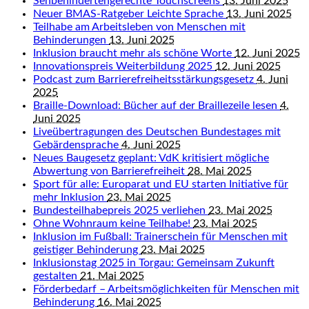
Sehbehindertengerechte Touchscreens
13. Juni 2025
Neuer BMAS-Ratgeber Leichte Sprache
13. Juni 2025
Teilhabe am Arbeitsleben von Menschen mit
Behinderungen
13. Juni 2025
Inklusion braucht mehr als schöne Worte
12. Juni 2025
Innovationspreis Weiterbildung 2025
12. Juni 2025
Podcast zum Barrierefreiheitsstärkungsgesetz
4. Juni
2025
Braille-Download: Bücher auf der Braillezeile lesen
4.
Juni 2025
Liveübertragungen des Deutschen Bundestages mit
Gebärdensprache
4. Juni 2025
Neues Baugesetz geplant: VdK kritisiert mögliche
Abwertung von Barrierefreiheit
28. Mai 2025
Sport für alle: Europarat und EU starten Initiative für
mehr Inklusion
23. Mai 2025
Bundesteilhabepreis 2025 verliehen
23. Mai 2025
Ohne Wohnraum keine Teilhabe!
23. Mai 2025
Inklusion im Fußball: Trainerschein für Menschen mit
geistiger Behinderung
23. Mai 2025
Inklusionstag 2025 in Torgau: Gemeinsam Zukunft
gestalten
21. Mai 2025
Förderbedarf – Arbeitsmöglichkeiten für Menschen mit
Behinderung
16. Mai 2025