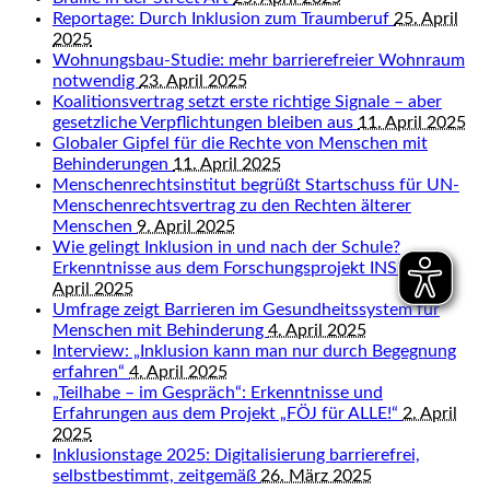
Reportage: Durch Inklusion zum Traumberuf
25. April
2025
Wohnungsbau-Studie: mehr barrierefreier Wohnraum
notwendig
23. April 2025
Koalitionsvertrag setzt erste richtige Signale – aber
gesetzliche Verpflichtungen bleiben aus
11. April 2025
Globaler Gipfel für die Rechte von Menschen mit
Behinderungen
11. April 2025
Menschenrechtsinstitut begrüßt Startschuss für UN-
Menschenrechtsvertrag zu den Rechten älterer
Menschen
9. April 2025
Wie gelingt Inklusion in und nach der Schule?
Erkenntnisse aus dem Forschungsprojekt INSIDE
9.
April 2025
Umfrage zeigt Barrieren im Gesundheitssystem für
Menschen mit Behinderung
4. April 2025
Interview: „Inklusion kann man nur durch Begegnung
erfahren“
4. April 2025
„Teilhabe – im Gespräch“: Erkenntnisse und
Erfahrungen aus dem Projekt „FÖJ für ALLE!“
2. April
2025
Inklusionstage 2025: Digitalisierung barrierefrei,
selbstbestimmt, zeitgemäß
26. März 2025