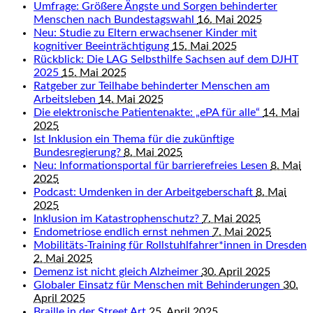
Umfrage: Größere Ängste und Sorgen behinderter
Menschen nach Bundestagswahl
16. Mai 2025
Neu: Studie zu Eltern erwachsener Kinder mit
kognitiver Beeinträchtigung
15. Mai 2025
Rückblick: Die LAG Selbsthilfe Sachsen auf dem DJHT
2025
15. Mai 2025
Ratgeber zur Teilhabe behinderter Menschen am
Arbeitsleben
14. Mai 2025
Die elektronische Patientenakte: „ePA für alle“
14. Mai
2025
Ist Inklusion ein Thema für die zukünftige
Bundesregierung?
8. Mai 2025
Neu: Informationsportal für barrierefreies Lesen
8. Mai
2025
Podcast: Umdenken in der Arbeitgeberschaft
8. Mai
2025
Inklusion im Katastrophenschutz?
7. Mai 2025
Endometriose endlich ernst nehmen
7. Mai 2025
Mobilitäts-Training für Rollstuhlfahrer*innen in Dresden
2. Mai 2025
Demenz ist nicht gleich Alzheimer
30. April 2025
Globaler Einsatz für Menschen mit Behinderungen
30.
April 2025
Braille in der Street Art
25. April 2025