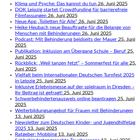
Klima und Psyche: Das kannst du tun
26. Juni 2025
DOK Leipzig startet Crowdfunding für barrierefreie
Filmfassungen
26. Juni 2025
Neue App „Toiletten für Alle“
26. Juni 2025
Heike Heubach neue Beauftragte für die Belange von
Menschen mit Behinderungen
26. Juni 2025
Podcast: Mit Behinderung beidseits der Mauer
25. Juni
2025
Publikation: Inklusion am Übergang Schule – Beruf
25.
Juni 2025
Rückblick: „Weil tanzen fetzt“ – Sommerfest für alle
25.
Juni 2025
Vielfalt beim Internationalen Deutschen Turnfest 2025
in Leipzig
25. Juni 2025
Inklusive Erlebnismesse auf der spielraum in Dresden –
Ihr Beitrag ist gefragt!
25. Juni 2025
Schwerbehindertenausweis online beantragen
25. Juni
2025
Weiterbildungsangebot für Frauen mit Behinderungen
13. Juni 2025
Newsletter zum Deutschen Kinder- und Jugendhilfetag
2025
13. Juni 2025
Ratgeber: Mobbing
13. Juni 2025