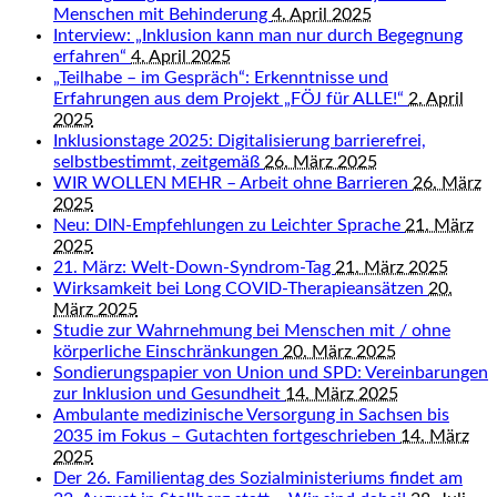
Menschen mit Behinderung
4. April 2025
Interview: „Inklusion kann man nur durch Begegnung
erfahren“
4. April 2025
„Teilhabe – im Gespräch“: Erkenntnisse und
Erfahrungen aus dem Projekt „FÖJ für ALLE!“
2. April
2025
Inklusionstage 2025: Digitalisierung barrierefrei,
selbstbestimmt, zeitgemäß
26. März 2025
WIR WOLLEN MEHR – Arbeit ohne Barrieren
26. März
2025
Neu: DIN-Empfehlungen zu Leichter Sprache
21. März
2025
21. März: Welt-Down-Syndrom-Tag
21. März 2025
Wirksamkeit bei Long COVID-Therapieansätzen
20.
März 2025
Studie zur Wahrnehmung bei Menschen mit / ohne
körperliche Einschränkungen
20. März 2025
Sondierungspapier von Union und SPD: Vereinbarungen
zur Inklusion und Gesundheit
14. März 2025
Ambulante medizinische Versorgung in Sachsen bis
2035 im Fokus – Gutachten fortgeschrieben
14. März
2025
Der 26. Familientag des Sozialministeriums findet am