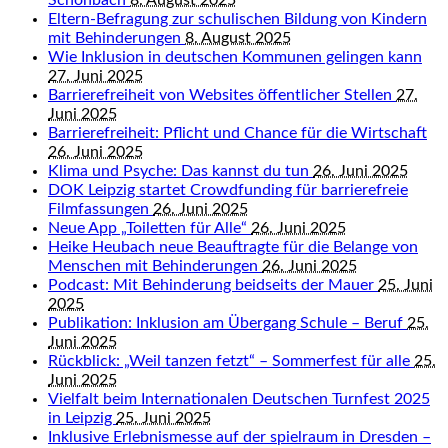
Schönbach
8. August 2025
Eltern-Befragung zur schulischen Bildung von Kindern
mit Behinderungen
8. August 2025
Wie Inklusion in deutschen Kommunen gelingen kann
27. Juni 2025
Barrierefreiheit von Websites öffentlicher Stellen
27.
Juni 2025
Barrierefreiheit: Pflicht und Chance für die Wirtschaft
26. Juni 2025
Klima und Psyche: Das kannst du tun
26. Juni 2025
DOK Leipzig startet Crowdfunding für barrierefreie
Filmfassungen
26. Juni 2025
Neue App „Toiletten für Alle“
26. Juni 2025
Heike Heubach neue Beauftragte für die Belange von
Menschen mit Behinderungen
26. Juni 2025
Podcast: Mit Behinderung beidseits der Mauer
25. Juni
2025
Publikation: Inklusion am Übergang Schule – Beruf
25.
Juni 2025
Rückblick: „Weil tanzen fetzt“ – Sommerfest für alle
25.
Juni 2025
Vielfalt beim Internationalen Deutschen Turnfest 2025
in Leipzig
25. Juni 2025
Inklusive Erlebnismesse auf der spielraum in Dresden –