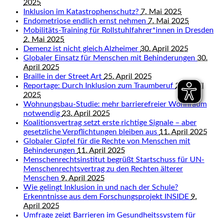
2025
Inklusion im Katastrophenschutz?
7. Mai 2025
Endometriose endlich ernst nehmen
7. Mai 2025
Mobilitäts-Training für Rollstuhlfahrer*innen in Dresden
2. Mai 2025
Demenz ist nicht gleich Alzheimer
30. April 2025
Globaler Einsatz für Menschen mit Behinderungen
30.
April 2025
Braille in der Street Art
25. April 2025
Reportage: Durch Inklusion zum Traumberuf
25. April
2025
Wohnungsbau-Studie: mehr barrierefreier Wohnraum
notwendig
23. April 2025
Koalitionsvertrag setzt erste richtige Signale – aber
gesetzliche Verpflichtungen bleiben aus
11. April 2025
Globaler Gipfel für die Rechte von Menschen mit
Behinderungen
11. April 2025
Menschenrechtsinstitut begrüßt Startschuss für UN-
Menschenrechtsvertrag zu den Rechten älterer
Menschen
9. April 2025
Wie gelingt Inklusion in und nach der Schule?
Erkenntnisse aus dem Forschungsprojekt INSIDE
9.
April 2025
Umfrage zeigt Barrieren im Gesundheitssystem für