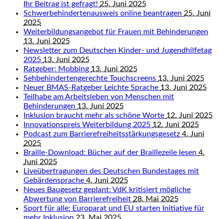
Ihr Beitrag ist gefragt!
25. Juni 2025
Schwerbehindertenausweis online beantragen
25. Juni
2025
Weiterbildungsangebot für Frauen mit Behinderungen
13. Juni 2025
Newsletter zum Deutschen Kinder- und Jugendhilfetag
2025
13. Juni 2025
Ratgeber: Mobbing
13. Juni 2025
Sehbehindertengerechte Touchscreens
13. Juni 2025
Neuer BMAS-Ratgeber Leichte Sprache
13. Juni 2025
Teilhabe am Arbeitsleben von Menschen mit
Behinderungen
13. Juni 2025
Inklusion braucht mehr als schöne Worte
12. Juni 2025
Innovationspreis Weiterbildung 2025
12. Juni 2025
Podcast zum Barrierefreiheitsstärkungsgesetz
4. Juni
2025
Braille-Download: Bücher auf der Braillezeile lesen
4.
Juni 2025
Liveübertragungen des Deutschen Bundestages mit
Gebärdensprache
4. Juni 2025
Neues Baugesetz geplant: VdK kritisiert mögliche
Abwertung von Barrierefreiheit
28. Mai 2025
Sport für alle: Europarat und EU starten Initiative für
mehr Inklusion
23. Mai 2025