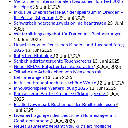
Vielfalt beim Internationalen Deutschen Turnfest 2025
in Leipzig
25. Juni 2025
Inklusive Erlebnismesse auf der spielraum in Dresden –
Ihr Beitrag ist gefragt!
25. Juni 2025
Schwerbehindertenausweis online beantragen
25. Juni
2025
Weiterbildungsangebot für Frauen mit Behinderungen
13. Juni 2025
Newsletter zum Deutschen Kinder- und Jugendhilfetag
2025
13. Juni 2025
Ratgeber: Mobbing
13. Juni 2025
Sehbehindertengerechte Touchscreens
13. Juni 2025
Neuer BMAS-Ratgeber Leichte Sprache
13. Juni 2025
Teilhabe am Arbeitsleben von Menschen mit
Behinderungen
13. Juni 2025
Inklusion braucht mehr als schöne Worte
12. Juni 2025
Innovationspreis Weiterbildung 2025
12. Juni 2025
Podcast zum Barrierefreiheitsstärkungsgesetz
4. Juni
2025
Braille-Download: Bücher auf der Braillezeile lesen
4.
Juni 2025
Liveübertragungen des Deutschen Bundestages mit
Gebärdensprache
4. Juni 2025
Neues Baugesetz geplant: VdK kritisiert mögliche