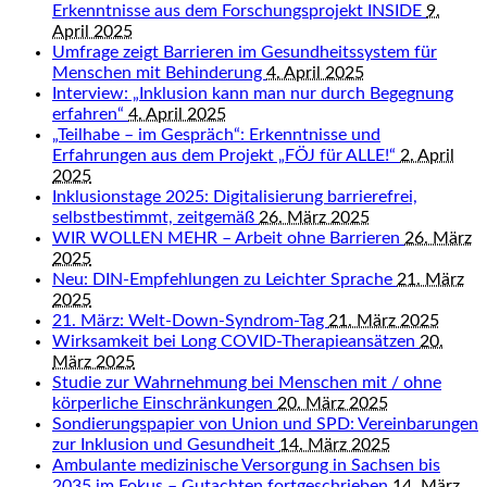
Erkenntnisse aus dem Forschungsprojekt INSIDE
9.
April 2025
Umfrage zeigt Barrieren im Gesundheitssystem für
Menschen mit Behinderung
4. April 2025
Interview: „Inklusion kann man nur durch Begegnung
erfahren“
4. April 2025
„Teilhabe – im Gespräch“: Erkenntnisse und
Erfahrungen aus dem Projekt „FÖJ für ALLE!“
2. April
2025
Inklusionstage 2025: Digitalisierung barrierefrei,
selbstbestimmt, zeitgemäß
26. März 2025
WIR WOLLEN MEHR – Arbeit ohne Barrieren
26. März
2025
Neu: DIN-Empfehlungen zu Leichter Sprache
21. März
2025
21. März: Welt-Down-Syndrom-Tag
21. März 2025
Wirksamkeit bei Long COVID-Therapieansätzen
20.
März 2025
Studie zur Wahrnehmung bei Menschen mit / ohne
körperliche Einschränkungen
20. März 2025
Sondierungspapier von Union und SPD: Vereinbarungen
zur Inklusion und Gesundheit
14. März 2025
Ambulante medizinische Versorgung in Sachsen bis
2035 im Fokus – Gutachten fortgeschrieben
14. März