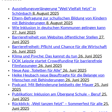
Ausstellungsverlängerung “Weil Vielfalt fetzt” in
Schönbach
8. August 2025
Eltern-Befragung zur schulischen Bildung von Kindern
mit Behinderungen
8. August 2025
Wie Inklusion in deutschen Kommunen gelingen kann
27. Juni 2025
Barrierefreiheit von Websites öffentlicher Stellen
27.
Juni 2025
Barrierefreiheit: Pflicht und Chance für die Wirtschaft
26. Juni 2025
Klima und Psyche: Das kannst du tun
26. Juni 2025
DOK Leipzig startet Crowdfunding für barrierefreie
Filmfassungen
26. Juni 2025
Neue App „Toiletten für Alle“
26. Juni 2025
Heike Heubach neue Beauftragte für die Belange von
Menschen mit Behinderungen
26. Juni 2025
Podcast: Mit Behinderung beidseits der Mauer
25. Juni
2025
Publikation: Inklusion am Übergang Schule – Beruf
25.
Juni 2025
Rückblick: „Weil tanzen fetzt“ – Sommerfest für alle
25.
Juni 2025