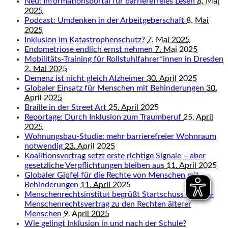
Neu: Informationsportal für barrierefreies Lesen
8. Mai
2025
Podcast: Umdenken in der Arbeitgeberschaft
8. Mai
2025
Inklusion im Katastrophenschutz?
7. Mai 2025
Endometriose endlich ernst nehmen
7. Mai 2025
Mobilitäts-Training für Rollstuhlfahrer*innen in Dresden
2. Mai 2025
Demenz ist nicht gleich Alzheimer
30. April 2025
Globaler Einsatz für Menschen mit Behinderungen
30.
April 2025
Braille in der Street Art
25. April 2025
Reportage: Durch Inklusion zum Traumberuf
25. April
2025
Wohnungsbau-Studie: mehr barrierefreier Wohnraum
notwendig
23. April 2025
Koalitionsvertrag setzt erste richtige Signale – aber
gesetzliche Verpflichtungen bleiben aus
11. April 2025
Globaler Gipfel für die Rechte von Menschen mit
Behinderungen
11. April 2025
Menschenrechtsinstitut begrüßt Startschuss für UN-
Menschenrechtsvertrag zu den Rechten älterer
Menschen
9. April 2025
Wie gelingt Inklusion in und nach der Schule?