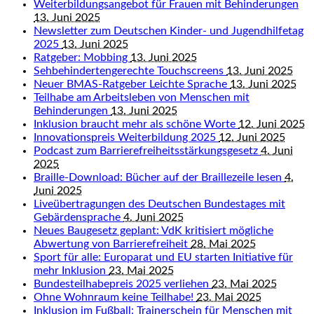
Weiterbildungsangebot für Frauen mit Behinderungen
13. Juni 2025
Newsletter zum Deutschen Kinder- und Jugendhilfetag
2025
13. Juni 2025
Ratgeber: Mobbing
13. Juni 2025
Sehbehindertengerechte Touchscreens
13. Juni 2025
Neuer BMAS-Ratgeber Leichte Sprache
13. Juni 2025
Teilhabe am Arbeitsleben von Menschen mit
Behinderungen
13. Juni 2025
Inklusion braucht mehr als schöne Worte
12. Juni 2025
Innovationspreis Weiterbildung 2025
12. Juni 2025
Podcast zum Barrierefreiheitsstärkungsgesetz
4. Juni
2025
Braille-Download: Bücher auf der Braillezeile lesen
4.
Juni 2025
Liveübertragungen des Deutschen Bundestages mit
Gebärdensprache
4. Juni 2025
Neues Baugesetz geplant: VdK kritisiert mögliche
Abwertung von Barrierefreiheit
28. Mai 2025
Sport für alle: Europarat und EU starten Initiative für
mehr Inklusion
23. Mai 2025
Bundesteilhabepreis 2025 verliehen
23. Mai 2025
Ohne Wohnraum keine Teilhabe!
23. Mai 2025
Inklusion im Fußball: Trainerschein für Menschen mit