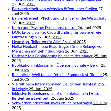
27. Juni 2025
Barrierefreiheit von Websites öffentlicher Stellen
27.
Juni 2025
Barrierefreiheit: Pflicht und Chance für die Wirtschaft
26. Juni 2025
Klima und Psyche: Das kannst du tun
26. Juni 2025
DOK Leipzig startet Crowdfunding für barrierefreie
Filmfassungen
26. Juni 2025
Neue App „Toiletten für Alle“
26. Juni 2025
Heike Heubach neue Beauftragte für die Belange von
Menschen mit Behinderungen
26. Juni 2025
Podcast: Mit Behinderung beidseits der Mauer
25. Juni
2025
Publikation: Inklusion am Übergang Schule – Beruf
25.
Juni 2025
Rückblick: „Weil tanzen fetzt“ – Sommerfest für alle
25.
Juni 2025
Vielfalt beim Internationalen Deutschen Turnfest 2025
in Leipzig
25. Juni 2025
Inklusive Erlebnismesse auf der spielraum in Dresden –
Ihr Beitrag ist gefragt!
25. Juni 2025
Schwerbehindertenausweis online beantragen
25. Juni
2025