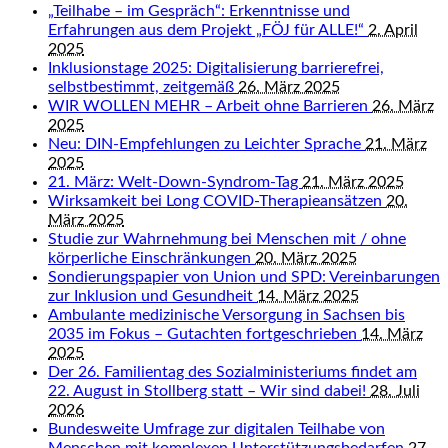
„Teilhabe – im Gespräch“: Erkenntnisse und
Erfahrungen aus dem Projekt „FÖJ für ALLE!“
2. April
2025
Inklusionstage 2025: Digitalisierung barrierefrei,
selbstbestimmt, zeitgemäß
26. März 2025
WIR WOLLEN MEHR – Arbeit ohne Barrieren
26. März
2025
Neu: DIN-Empfehlungen zu Leichter Sprache
21. März
2025
21. März: Welt-Down-Syndrom-Tag
21. März 2025
Wirksamkeit bei Long COVID-Therapieansätzen
20.
März 2025
Studie zur Wahrnehmung bei Menschen mit / ohne
körperliche Einschränkungen
20. März 2025
Sondierungspapier von Union und SPD: Vereinbarungen
zur Inklusion und Gesundheit
14. März 2025
Ambulante medizinische Versorgung in Sachsen bis
2035 im Fokus – Gutachten fortgeschrieben
14. März
2025
Der 26. Familientag des Sozialministeriums findet am
22. August in Stollberg statt – Wir sind dabei!
28. Juli
2026
Bundesweite Umfrage zur digitalen Teilhabe von