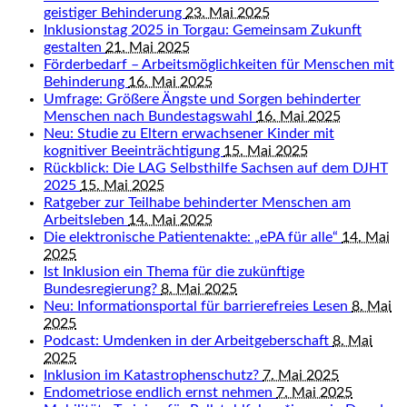
geistiger Behinderung
23. Mai 2025
Inklusionstag 2025 in Torgau: Gemeinsam Zukunft
gestalten
21. Mai 2025
Förderbedarf – Arbeitsmöglichkeiten für Menschen mit
Behinderung
16. Mai 2025
Umfrage: Größere Ängste und Sorgen behinderter
Menschen nach Bundestagswahl
16. Mai 2025
Neu: Studie zu Eltern erwachsener Kinder mit
kognitiver Beeinträchtigung
15. Mai 2025
Rückblick: Die LAG Selbsthilfe Sachsen auf dem DJHT
2025
15. Mai 2025
Ratgeber zur Teilhabe behinderter Menschen am
Arbeitsleben
14. Mai 2025
Die elektronische Patientenakte: „ePA für alle“
14. Mai
2025
Ist Inklusion ein Thema für die zukünftige
Bundesregierung?
8. Mai 2025
Neu: Informationsportal für barrierefreies Lesen
8. Mai
2025
Podcast: Umdenken in der Arbeitgeberschaft
8. Mai
2025
Inklusion im Katastrophenschutz?
7. Mai 2025
Endometriose endlich ernst nehmen
7. Mai 2025