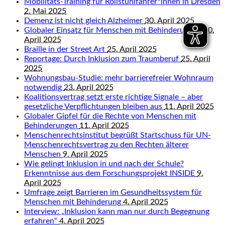
Mobilitäts-Training für Rollstuhlfahrer*innen in Dresden
2. Mai 2025
Demenz ist nicht gleich Alzheimer
30. April 2025
Globaler Einsatz für Menschen mit Behinderungen
30.
April 2025
Braille in der Street Art
25. April 2025
Reportage: Durch Inklusion zum Traumberuf
25. April
2025
Wohnungsbau-Studie: mehr barrierefreier Wohnraum
notwendig
23. April 2025
Koalitionsvertrag setzt erste richtige Signale – aber
gesetzliche Verpflichtungen bleiben aus
11. April 2025
Globaler Gipfel für die Rechte von Menschen mit
Behinderungen
11. April 2025
Menschenrechtsinstitut begrüßt Startschuss für UN-
Menschenrechtsvertrag zu den Rechten älterer
Menschen
9. April 2025
Wie gelingt Inklusion in und nach der Schule?
Erkenntnisse aus dem Forschungsprojekt INSIDE
9.
April 2025
Umfrage zeigt Barrieren im Gesundheitssystem für
Menschen mit Behinderung
4. April 2025
Interview: „Inklusion kann man nur durch Begegnung
erfahren“
4. April 2025