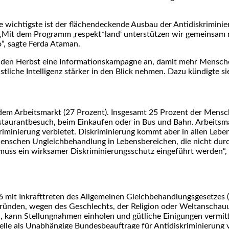
ichtigste ist der flächendeckende Ausbau der Antidiskriminieru
 „Mit dem Programm ‚respekt*land‘ unterstützen wir gemeinsam
“, sagte Ferda Ataman.
den Herbst eine Informationskampagne an, damit mehr Menschen
tliche Intelligenz stärker in den Blick nehmen. Dazu kündigte s
dem Arbeitsmarkt (27 Prozent). Insgesamt 25 Prozent der Mensch
aurantbesuch, beim Einkaufen oder in Bus und Bahn. Arbeitsmar
iminierung verbietet. Diskriminierung kommt aber in allen Lebe
 Menschen Ungleichbehandlung in Lebensbereichen, die nicht dur
r muss ein wirksamer Diskriminierungsschutz eingeführt werden“
6 mit Inkrafttreten des Allgemeinen Gleichbehandlungsgesetzes 
ründen, wegen des Geschlechts, der Religion oder Weltanschauun
h, kann Stellungnahmen einholen und gütliche Einigungen vermitt
Stelle als Unabhängige Bundesbeauftrage für Antidiskriminieru