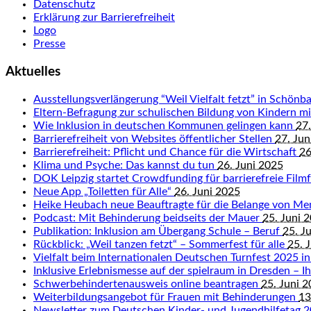
Datenschutz
Erklärung zur Barrierefreiheit
Logo
Presse
Aktuelles
Ausstellungsverlängerung “Weil Vielfalt fetzt” in Schön
Eltern-Befragung zur schulischen Bildung von Kindern 
Wie Inklusion in deutschen Kommunen gelingen kann
27.
Barrierefreiheit von Websites öffentlicher Stellen
27. Jun
Barrierefreiheit: Pflicht und Chance für die Wirtschaft
26
Klima und Psyche: Das kannst du tun
26. Juni 2025
DOK Leipzig startet Crowdfunding für barrierefreie Fil
Neue App „Toiletten für Alle“
26. Juni 2025
Heike Heubach neue Beauftragte für die Belange von M
Podcast: Mit Behinderung beidseits der Mauer
25. Juni 
Publikation: Inklusion am Übergang Schule – Beruf
25. J
Rückblick: „Weil tanzen fetzt“ – Sommerfest für alle
25. 
Vielfalt beim Internationalen Deutschen Turnfest 2025 in
Inklusive Erlebnismesse auf der spielraum in Dresden – Ihr
Schwerbehindertenausweis online beantragen
25. Juni 
Weiterbildungsangebot für Frauen mit Behinderungen
13
Newsletter zum Deutschen Kinder- und Jugendhilfetag 