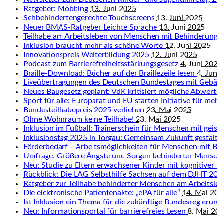
Ratgeber: Mobbing
13. Juni 2025
Sehbehindertengerechte Touchscreens
13. Juni 2025
Neuer BMAS-Ratgeber Leichte Sprache
13. Juni 2025
Teilhabe am Arbeitsleben von Menschen mit Behinderun
Inklusion braucht mehr als schöne Worte
12. Juni 2025
Innovationspreis Weiterbildung 2025
12. Juni 2025
Podcast zum Barrierefreiheitsstärkungsgesetz
4. Juni 20
Braille-Download: Bücher auf der Braillezeile lesen
4. Ju
Liveübertragungen des Deutschen Bundestages mit Geb
Neues Baugesetz geplant: VdK kritisiert mögliche Abwert
Sport für alle: Europarat und EU starten Initiative für me
Bundesteilhabepreis 2025 verliehen
23. Mai 2025
Ohne Wohnraum keine Teilhabe!
23. Mai 2025
Inklusion im Fußball: Trainerschein für Menschen mit ge
Inklusionstag 2025 in Torgau: Gemeinsam Zukunft gestal
Förderbedarf – Arbeitsmöglichkeiten für Menschen mit 
Umfrage: Größere Ängste und Sorgen behinderter Mens
Neu: Studie zu Eltern erwachsener Kinder mit kognitiver
Rückblick: Die LAG Selbsthilfe Sachsen auf dem DJHT 
Ratgeber zur Teilhabe behinderter Menschen am Arbeits
Die elektronische Patientenakte: „ePA für alle“
14. Mai 2
Ist Inklusion ein Thema für die zukünftige Bundesregieru
Neu: Informationsportal für barrierefreies Lesen
8. Mai 