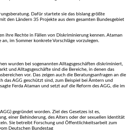
ngsberatung. Dafür startete sie das bislang größte
 mit den Ländern 35 Projekte aus dem gesamten Bundesgebiet
 ihre Rechte in Fällen von Diskriminierung kennen. Ataman
ie an, im Sommer konkrete Vorschläge vorzulegen.
en wurden bei sogenannten Alltagsgeschäften diskriminiert,
kt und Alltagsgeschäfte sind die Bereiche, in denen das
nsbereichen vor. Das zeigen auch die Beratungsanfragen an die
ch das AGG geschützt sind, zum Beispiel bei Ämtern und
, sagte Ferda Ataman und setzt auf die Reform des AGG, die im
(AGG) gegründet worden. Ziel des Gesetzes ist es,
g, einer Behinderung, des Alters oder der sexuellen Identität
eln. Sie betreibt Forschung und Öffentlichkeitsarbeit zum
ng vom Deutschen Bundestag