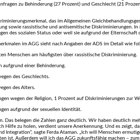
nfragen zu Behinderung (27 Prozent) und Geschlecht (21 Prozent
riminierungsmerkmal, das im Allgemeinen Gleichbehandlungsgese
uung sowie rassistische und antisemitische Diskriminierungen. I
en des sozialen Status oder weil sie aufgrund der Elternschaft 
merkmalen im AGG sieht nach Angaben der ADS im Detail wie fol
ten Menschen am häufigsten über rassistische Diskriminierung.
en aufgrund einer Behinderung.
wegen des Geschlechts.
egen des Alters.
ngen wegen der Religion, 1 Prozent auf Diskriminierungen zur 
gen aufgrund der sexuellen Identität.
. Das belegen die Zahlen ganz deutlich. Wir haben deutlich m
h Hilfe zu holen, verdient unsere Anerkennung. Und es zeigt, da
nd Integration“, sagte Ferda Ataman. „Ich will Menschen ermutigen
en ist. Außerdem will ich das AGG zukunftsfähig machen – zum 