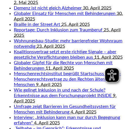
2. Mai 2025
Demenz ist nicht gleich Alzheimer
30. April 2025
Globaler Einsatz für Menschen mit Behinderungen
30.
April 2025
Braille in der Street Art
25. April 2025
Reportage: Durch Inklusion zum Traumberuf
25. April
2025
Wohnungsbau-Studie: mehr barrierefreier Wohnraum
notwendig
23. April 2025
Koalitionsvertrag setzt erste richtige Signale – aber
gesetzliche Verpflichtungen bleiben aus
11. April 2025
Globaler Gipfel für die Rechte von Menschen mit
Behinderungen
11. April 2025
Menschenrechtsinstitut begrüßt Startschuss für UN-
Menschenrechtsvertrag zu den Rechten älterer
Menschen
9. April 2025
Wie gelingt Inklusion in und nach der Schule?
Erkenntnisse aus dem Forschungsprojekt INSIDE
9.
April 2025
Umfrage zeigt Barrieren im Gesundheitssystem für
Menschen mit Behinderung
4. April 2025
Interview: „Inklusion kann man nur durch Begegnung
erfahren“
4. April 2025
„Teilhabe – im Gespräch“: Erkenntnisse und