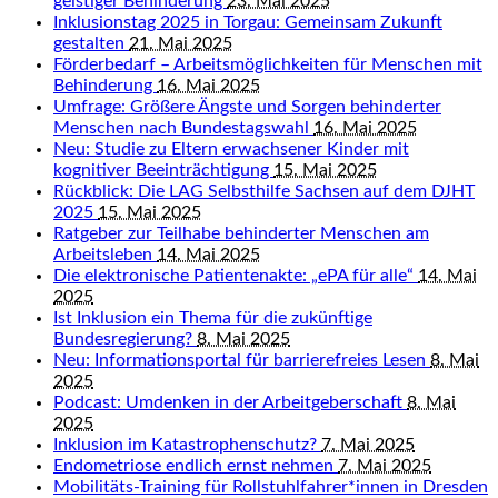
geistiger Behinderung
23. Mai 2025
Inklusionstag 2025 in Torgau: Gemeinsam Zukunft
gestalten
21. Mai 2025
Förderbedarf – Arbeitsmöglichkeiten für Menschen mit
Behinderung
16. Mai 2025
Umfrage: Größere Ängste und Sorgen behinderter
Menschen nach Bundestagswahl
16. Mai 2025
Neu: Studie zu Eltern erwachsener Kinder mit
kognitiver Beeinträchtigung
15. Mai 2025
Rückblick: Die LAG Selbsthilfe Sachsen auf dem DJHT
2025
15. Mai 2025
Ratgeber zur Teilhabe behinderter Menschen am
Arbeitsleben
14. Mai 2025
Die elektronische Patientenakte: „ePA für alle“
14. Mai
2025
Ist Inklusion ein Thema für die zukünftige
Bundesregierung?
8. Mai 2025
Neu: Informationsportal für barrierefreies Lesen
8. Mai
2025
Podcast: Umdenken in der Arbeitgeberschaft
8. Mai
2025
Inklusion im Katastrophenschutz?
7. Mai 2025
Endometriose endlich ernst nehmen
7. Mai 2025
Mobilitäts-Training für Rollstuhlfahrer*innen in Dresden