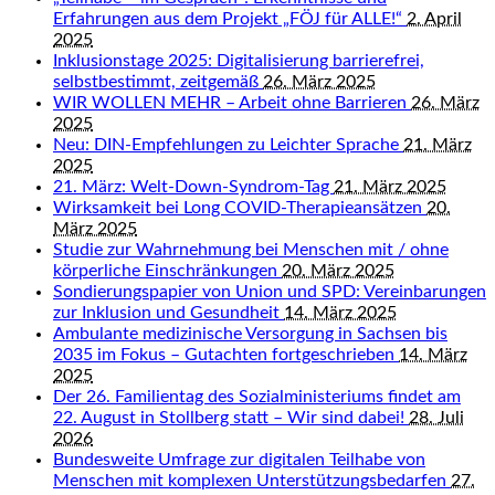
Erfahrungen aus dem Projekt „FÖJ für ALLE!“
2. April
2025
Inklusionstage 2025: Digitalisierung barrierefrei,
selbstbestimmt, zeitgemäß
26. März 2025
WIR WOLLEN MEHR – Arbeit ohne Barrieren
26. März
2025
Neu: DIN-Empfehlungen zu Leichter Sprache
21. März
2025
21. März: Welt-Down-Syndrom-Tag
21. März 2025
Wirksamkeit bei Long COVID-Therapieansätzen
20.
März 2025
Studie zur Wahrnehmung bei Menschen mit / ohne
körperliche Einschränkungen
20. März 2025
Sondierungspapier von Union und SPD: Vereinbarungen
zur Inklusion und Gesundheit
14. März 2025
Ambulante medizinische Versorgung in Sachsen bis
2035 im Fokus – Gutachten fortgeschrieben
14. März
2025
Der 26. Familientag des Sozialministeriums findet am
22. August in Stollberg statt – Wir sind dabei!
28. Juli
2026
Bundesweite Umfrage zur digitalen Teilhabe von
Menschen mit komplexen Unterstützungsbedarfen
27.