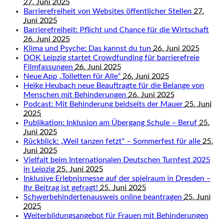
27. Juni 2025
Barrierefreiheit von Websites öffentlicher Stellen
27.
Juni 2025
Barrierefreiheit: Pflicht und Chance für die Wirtschaft
26. Juni 2025
Klima und Psyche: Das kannst du tun
26. Juni 2025
DOK Leipzig startet Crowdfunding für barrierefreie
Filmfassungen
26. Juni 2025
Neue App „Toiletten für Alle“
26. Juni 2025
Heike Heubach neue Beauftragte für die Belange von
Menschen mit Behinderungen
26. Juni 2025
Podcast: Mit Behinderung beidseits der Mauer
25. Juni
2025
Publikation: Inklusion am Übergang Schule – Beruf
25.
Juni 2025
Rückblick: „Weil tanzen fetzt“ – Sommerfest für alle
25.
Juni 2025
Vielfalt beim Internationalen Deutschen Turnfest 2025
in Leipzig
25. Juni 2025
Inklusive Erlebnismesse auf der spielraum in Dresden –
Ihr Beitrag ist gefragt!
25. Juni 2025
Schwerbehindertenausweis online beantragen
25. Juni
2025
Weiterbildungsangebot für Frauen mit Behinderungen