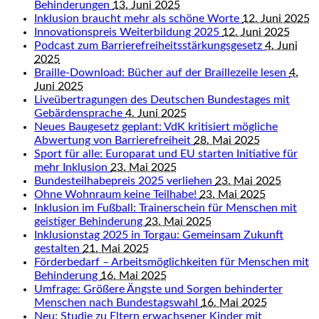
Behinderungen
13. Juni 2025
Inklusion braucht mehr als schöne Worte
12. Juni 2025
Innovationspreis Weiterbildung 2025
12. Juni 2025
Podcast zum Barrierefreiheitsstärkungsgesetz
4. Juni
2025
Braille-Download: Bücher auf der Braillezeile lesen
4.
Juni 2025
Liveübertragungen des Deutschen Bundestages mit
Gebärdensprache
4. Juni 2025
Neues Baugesetz geplant: VdK kritisiert mögliche
Abwertung von Barrierefreiheit
28. Mai 2025
Sport für alle: Europarat und EU starten Initiative für
mehr Inklusion
23. Mai 2025
Bundesteilhabepreis 2025 verliehen
23. Mai 2025
Ohne Wohnraum keine Teilhabe!
23. Mai 2025
Inklusion im Fußball: Trainerschein für Menschen mit
geistiger Behinderung
23. Mai 2025
Inklusionstag 2025 in Torgau: Gemeinsam Zukunft
gestalten
21. Mai 2025
Förderbedarf – Arbeitsmöglichkeiten für Menschen mit
Behinderung
16. Mai 2025
Umfrage: Größere Ängste und Sorgen behinderter
Menschen nach Bundestagswahl
16. Mai 2025
Neu: Studie zu Eltern erwachsener Kinder mit