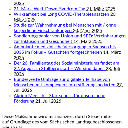
2025
21. März: Welt-Down-Syndrom-Tag
21. März 2025
Wirksamkeit bei Long COVID-Therapieansätzen
20.
März 2025
Studie zur Wahrnehmung bei Menschen mit / ohne
körperliche Einschränkungen
20. März 2025
Sondierungspapier von Union und SPD: Vereinbarungen
zur Inklusion und Gesundheit
14. März 2025
Ambulante medizinische Versorgung in Sachsen bis
2035 im Fokus – Gutachten fortgeschrieben
14. März
2025
Der 26. Familientag des Sozialministeriums findet am
22. August in Stollberg statt – Wir sind dabei!
28. Juli
2026
Bundesweite Umfrage zur digitalen Teilhabe von
Menschen mit komplexen Unterstützungsbedarfen
27.
Juli 2026
Aktion Mensch – Startschuss für unsere neue
Förderung
21. Juli 2026
Diese Maßnahme wird mitfinanziert durch Steuermittel
auf Grundlage des vom Sächsischen Landtag beschlossenen
Haushalts.