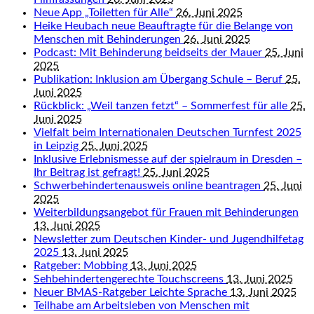
Neue App „Toiletten für Alle“
26. Juni 2025
Heike Heubach neue Beauftragte für die Belange von
Menschen mit Behinderungen
26. Juni 2025
Podcast: Mit Behinderung beidseits der Mauer
25. Juni
2025
Publikation: Inklusion am Übergang Schule – Beruf
25.
Juni 2025
Rückblick: „Weil tanzen fetzt“ – Sommerfest für alle
25.
Juni 2025
Vielfalt beim Internationalen Deutschen Turnfest 2025
in Leipzig
25. Juni 2025
Inklusive Erlebnismesse auf der spielraum in Dresden –
Ihr Beitrag ist gefragt!
25. Juni 2025
Schwerbehindertenausweis online beantragen
25. Juni
2025
Weiterbildungsangebot für Frauen mit Behinderungen
13. Juni 2025
Newsletter zum Deutschen Kinder- und Jugendhilfetag
2025
13. Juni 2025
Ratgeber: Mobbing
13. Juni 2025
Sehbehindertengerechte Touchscreens
13. Juni 2025
Neuer BMAS-Ratgeber Leichte Sprache
13. Juni 2025
Teilhabe am Arbeitsleben von Menschen mit