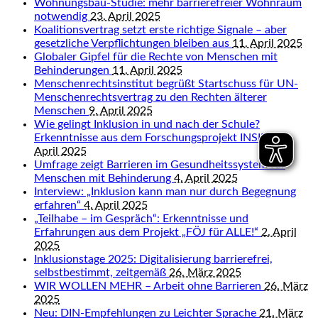
Wohnungsbau-Studie: mehr barrierefreier Wohnraum
notwendig
23. April 2025
Koalitionsvertrag setzt erste richtige Signale – aber
gesetzliche Verpflichtungen bleiben aus
11. April 2025
Globaler Gipfel für die Rechte von Menschen mit
Behinderungen
11. April 2025
Menschenrechtsinstitut begrüßt Startschuss für UN-
Menschenrechtsvertrag zu den Rechten älterer
Menschen
9. April 2025
Wie gelingt Inklusion in und nach der Schule?
Erkenntnisse aus dem Forschungsprojekt INSIDE
9.
April 2025
Umfrage zeigt Barrieren im Gesundheitssystem für
Menschen mit Behinderung
4. April 2025
Interview: „Inklusion kann man nur durch Begegnung
erfahren“
4. April 2025
„Teilhabe – im Gespräch“: Erkenntnisse und
Erfahrungen aus dem Projekt „FÖJ für ALLE!“
2. April
2025
Inklusionstage 2025: Digitalisierung barrierefrei,
selbstbestimmt, zeitgemäß
26. März 2025
WIR WOLLEN MEHR – Arbeit ohne Barrieren
26. März
2025
Neu: DIN-Empfehlungen zu Leichter Sprache
21. März