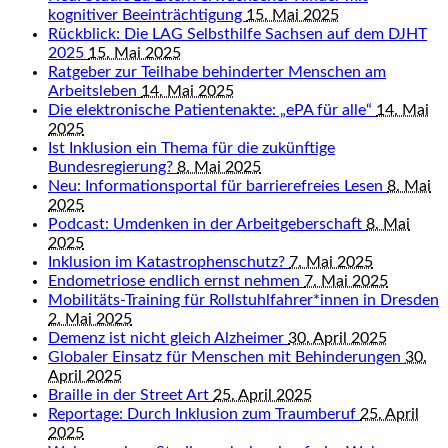
kognitiver Beeinträchtigung
15. Mai 2025
Rückblick: Die LAG Selbsthilfe Sachsen auf dem DJHT
2025
15. Mai 2025
Ratgeber zur Teilhabe behinderter Menschen am
Arbeitsleben
14. Mai 2025
Die elektronische Patientenakte: „ePA für alle“
14. Mai
2025
Ist Inklusion ein Thema für die zukünftige
Bundesregierung?
8. Mai 2025
Neu: Informationsportal für barrierefreies Lesen
8. Mai
2025
Podcast: Umdenken in der Arbeitgeberschaft
8. Mai
2025
Inklusion im Katastrophenschutz?
7. Mai 2025
Endometriose endlich ernst nehmen
7. Mai 2025
Mobilitäts-Training für Rollstuhlfahrer*innen in Dresden
2. Mai 2025
Demenz ist nicht gleich Alzheimer
30. April 2025
Globaler Einsatz für Menschen mit Behinderungen
30.
April 2025
Braille in der Street Art
25. April 2025
Reportage: Durch Inklusion zum Traumberuf
25. April
2025