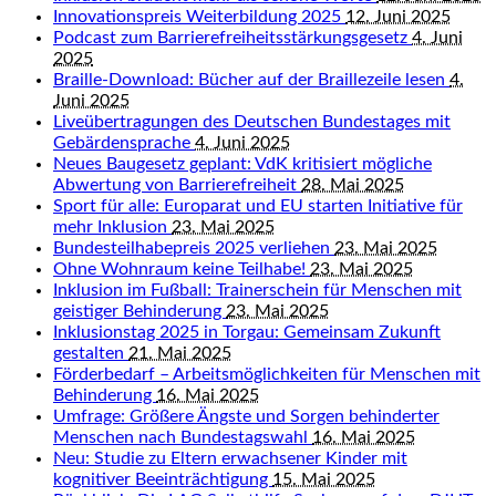
Innovationspreis Weiterbildung 2025
12. Juni 2025
Podcast zum Barrierefreiheitsstärkungsgesetz
4. Juni
2025
Braille-Download: Bücher auf der Braillezeile lesen
4.
Juni 2025
Liveübertragungen des Deutschen Bundestages mit
Gebärdensprache
4. Juni 2025
Neues Baugesetz geplant: VdK kritisiert mögliche
Abwertung von Barrierefreiheit
28. Mai 2025
Sport für alle: Europarat und EU starten Initiative für
mehr Inklusion
23. Mai 2025
Bundesteilhabepreis 2025 verliehen
23. Mai 2025
Ohne Wohnraum keine Teilhabe!
23. Mai 2025
Inklusion im Fußball: Trainerschein für Menschen mit
geistiger Behinderung
23. Mai 2025
Inklusionstag 2025 in Torgau: Gemeinsam Zukunft
gestalten
21. Mai 2025
Förderbedarf – Arbeitsmöglichkeiten für Menschen mit
Behinderung
16. Mai 2025
Umfrage: Größere Ängste und Sorgen behinderter
Menschen nach Bundestagswahl
16. Mai 2025
Neu: Studie zu Eltern erwachsener Kinder mit
kognitiver Beeinträchtigung
15. Mai 2025