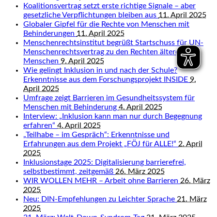
Koalitionsvertrag setzt erste richtige Signale – aber
gesetzliche Verpflichtungen bleiben aus
11. April 2025
Globaler Gipfel für die Rechte von Menschen mit
Behinderungen
11. April 2025
Menschenrechtsinstitut begrüßt Startschuss für UN-
Menschenrechtsvertrag zu den Rechten älterer
Menschen
9. April 2025
Wie gelingt Inklusion in und nach der Schule?
Erkenntnisse aus dem Forschungsprojekt INSIDE
9.
April 2025
Umfrage zeigt Barrieren im Gesundheitssystem für
Menschen mit Behinderung
4. April 2025
Interview: „Inklusion kann man nur durch Begegnung
erfahren“
4. April 2025
„Teilhabe – im Gespräch“: Erkenntnisse und
Erfahrungen aus dem Projekt „FÖJ für ALLE!“
2. April
2025
Inklusionstage 2025: Digitalisierung barrierefrei,
selbstbestimmt, zeitgemäß
26. März 2025
WIR WOLLEN MEHR – Arbeit ohne Barrieren
26. März
2025
Neu: DIN-Empfehlungen zu Leichter Sprache
21. März
2025