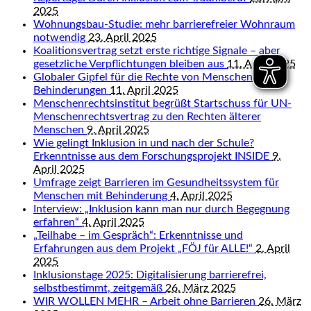
2025
Wohnungsbau-Studie: mehr barrierefreier Wohnraum
notwendig
23. April 2025
Koalitionsvertrag setzt erste richtige Signale – aber
gesetzliche Verpflichtungen bleiben aus
11. April 2025
Globaler Gipfel für die Rechte von Menschen mit
Behinderungen
11. April 2025
Menschenrechtsinstitut begrüßt Startschuss für UN-
Menschenrechtsvertrag zu den Rechten älterer
Menschen
9. April 2025
Wie gelingt Inklusion in und nach der Schule?
Erkenntnisse aus dem Forschungsprojekt INSIDE
9.
April 2025
Umfrage zeigt Barrieren im Gesundheitssystem für
Menschen mit Behinderung
4. April 2025
Interview: „Inklusion kann man nur durch Begegnung
erfahren“
4. April 2025
„Teilhabe – im Gespräch“: Erkenntnisse und
Erfahrungen aus dem Projekt „FÖJ für ALLE!“
2. April
2025
Inklusionstage 2025: Digitalisierung barrierefrei,
selbstbestimmt, zeitgemäß
26. März 2025
WIR WOLLEN MEHR – Arbeit ohne Barrieren
26. März