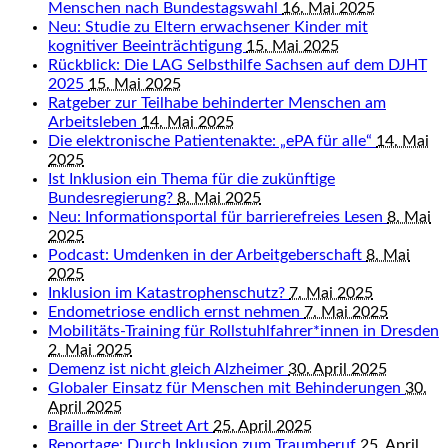
Menschen nach Bundestagswahl
16. Mai 2025
Neu: Studie zu Eltern erwachsener Kinder mit
kognitiver Beeinträchtigung
15. Mai 2025
Rückblick: Die LAG Selbsthilfe Sachsen auf dem DJHT
2025
15. Mai 2025
Ratgeber zur Teilhabe behinderter Menschen am
Arbeitsleben
14. Mai 2025
Die elektronische Patientenakte: „ePA für alle“
14. Mai
2025
Ist Inklusion ein Thema für die zukünftige
Bundesregierung?
8. Mai 2025
Neu: Informationsportal für barrierefreies Lesen
8. Mai
2025
Podcast: Umdenken in der Arbeitgeberschaft
8. Mai
2025
Inklusion im Katastrophenschutz?
7. Mai 2025
Endometriose endlich ernst nehmen
7. Mai 2025
Mobilitäts-Training für Rollstuhlfahrer*innen in Dresden
2. Mai 2025
Demenz ist nicht gleich Alzheimer
30. April 2025
Globaler Einsatz für Menschen mit Behinderungen
30.
April 2025
Braille in der Street Art
25. April 2025
Reportage: Durch Inklusion zum Traumberuf
25. April