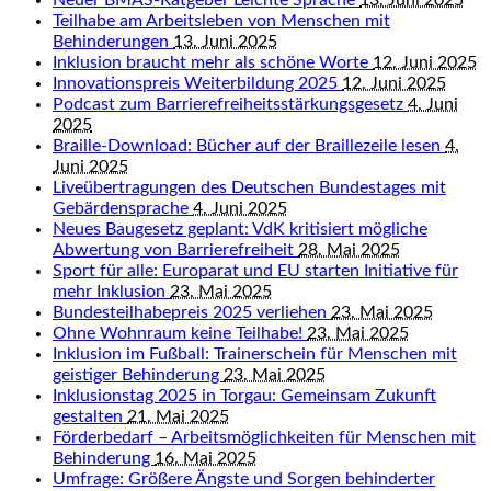
Neuer BMAS-Ratgeber Leichte Sprache
13. Juni 2025
Teilhabe am Arbeitsleben von Menschen mit
Behinderungen
13. Juni 2025
Inklusion braucht mehr als schöne Worte
12. Juni 2025
Innovationspreis Weiterbildung 2025
12. Juni 2025
Podcast zum Barrierefreiheitsstärkungsgesetz
4. Juni
2025
Braille-Download: Bücher auf der Braillezeile lesen
4.
Juni 2025
Liveübertragungen des Deutschen Bundestages mit
Gebärdensprache
4. Juni 2025
Neues Baugesetz geplant: VdK kritisiert mögliche
Abwertung von Barrierefreiheit
28. Mai 2025
Sport für alle: Europarat und EU starten Initiative für
mehr Inklusion
23. Mai 2025
Bundesteilhabepreis 2025 verliehen
23. Mai 2025
Ohne Wohnraum keine Teilhabe!
23. Mai 2025
Inklusion im Fußball: Trainerschein für Menschen mit
geistiger Behinderung
23. Mai 2025
Inklusionstag 2025 in Torgau: Gemeinsam Zukunft
gestalten
21. Mai 2025
Förderbedarf – Arbeitsmöglichkeiten für Menschen mit
Behinderung
16. Mai 2025
Umfrage: Größere Ängste und Sorgen behinderter