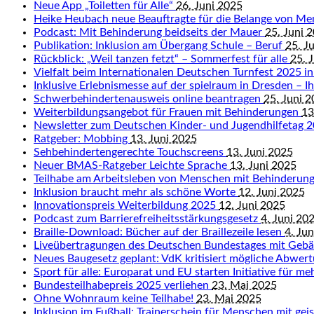
Neue App „Toiletten für Alle“
26. Juni 2025
Heike Heubach neue Beauftragte für die Belange von M
Podcast: Mit Behinderung beidseits der Mauer
25. Juni 
Publikation: Inklusion am Übergang Schule – Beruf
25. J
Rückblick: „Weil tanzen fetzt“ – Sommerfest für alle
25. 
Vielfalt beim Internationalen Deutschen Turnfest 2025 in
Inklusive Erlebnismesse auf der spielraum in Dresden – Ihr
Schwerbehindertenausweis online beantragen
25. Juni 
Weiterbildungsangebot für Frauen mit Behinderungen
13
Newsletter zum Deutschen Kinder- und Jugendhilfetag 
Ratgeber: Mobbing
13. Juni 2025
Sehbehindertengerechte Touchscreens
13. Juni 2025
Neuer BMAS-Ratgeber Leichte Sprache
13. Juni 2025
Teilhabe am Arbeitsleben von Menschen mit Behinderun
Inklusion braucht mehr als schöne Worte
12. Juni 2025
Innovationspreis Weiterbildung 2025
12. Juni 2025
Podcast zum Barrierefreiheitsstärkungsgesetz
4. Juni 20
Braille-Download: Bücher auf der Braillezeile lesen
4. Ju
Liveübertragungen des Deutschen Bundestages mit Geb
Neues Baugesetz geplant: VdK kritisiert mögliche Abwert
Sport für alle: Europarat und EU starten Initiative für me
Bundesteilhabepreis 2025 verliehen
23. Mai 2025
Ohne Wohnraum keine Teilhabe!
23. Mai 2025
Inklusion im Fußball: Trainerschein für Menschen mit ge