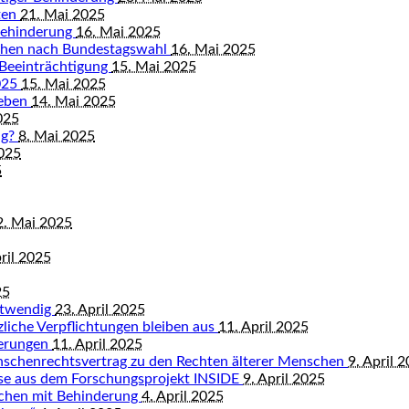
ten
21. Mai 2025
Behinderung
16. Mai 2025
chen nach Bundestagswahl
16. Mai 2025
 Beeinträchtigung
15. Mai 2025
2025
15. Mai 2025
leben
14. Mai 2025
025
ng?
8. Mai 2025
2025
5
2. Mai 2025
ril 2025
25
otwendig
23. April 2025
tzliche Verpflichtungen bleiben aus
11. April 2025
derungen
11. April 2025
nschenrechtsvertrag zu den Rechten älterer Menschen
9. April 
isse aus dem Forschungsprojekt INSIDE
9. April 2025
schen mit Behinderung
4. April 2025