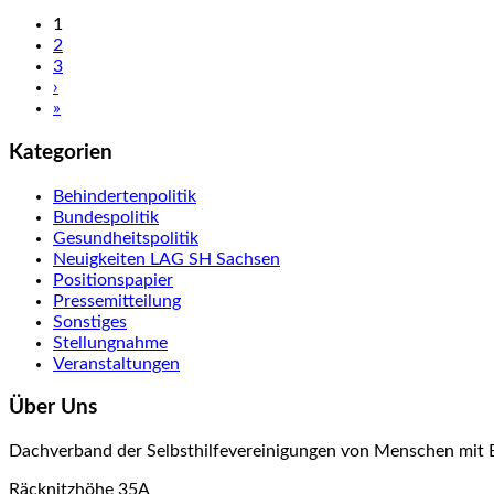
1
2
3
›
»
Kategorien
Behindertenpolitik
Bundespolitik
Gesundheitspolitik
Neuigkeiten LAG SH Sachsen
Positionspapier
Pressemitteilung
Sonstiges
Stellungnahme
Veranstaltungen
Über Uns
Dachverband der Selbsthilfevereinigungen von Menschen mit 
Räcknitzhöhe 35A