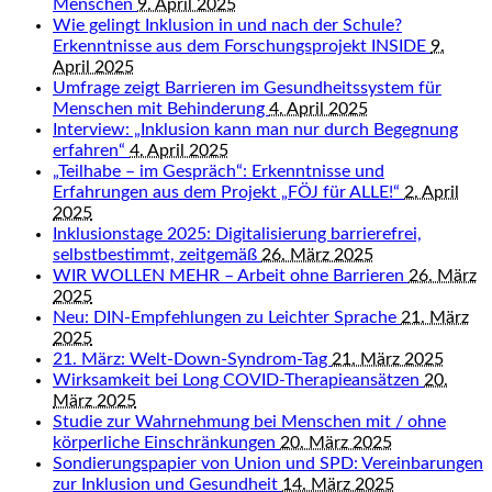
Menschen
9. April 2025
Wie gelingt Inklusion in und nach der Schule?
Erkenntnisse aus dem Forschungsprojekt INSIDE
9.
April 2025
Umfrage zeigt Barrieren im Gesundheitssystem für
Menschen mit Behinderung
4. April 2025
Interview: „Inklusion kann man nur durch Begegnung
erfahren“
4. April 2025
„Teilhabe – im Gespräch“: Erkenntnisse und
Erfahrungen aus dem Projekt „FÖJ für ALLE!“
2. April
2025
Inklusionstage 2025: Digitalisierung barrierefrei,
selbstbestimmt, zeitgemäß
26. März 2025
WIR WOLLEN MEHR – Arbeit ohne Barrieren
26. März
2025
Neu: DIN-Empfehlungen zu Leichter Sprache
21. März
2025
21. März: Welt-Down-Syndrom-Tag
21. März 2025
Wirksamkeit bei Long COVID-Therapieansätzen
20.
März 2025
Studie zur Wahrnehmung bei Menschen mit / ohne
körperliche Einschränkungen
20. März 2025
Sondierungspapier von Union und SPD: Vereinbarungen
zur Inklusion und Gesundheit
14. März 2025