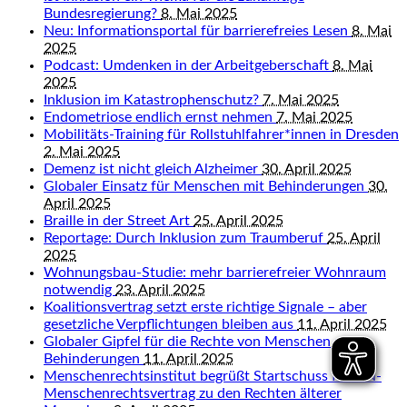
Bundesregierung?
8. Mai 2025
Neu: Informationsportal für barrierefreies Lesen
8. Mai
2025
Podcast: Umdenken in der Arbeitgeberschaft
8. Mai
2025
Inklusion im Katastrophenschutz?
7. Mai 2025
Endometriose endlich ernst nehmen
7. Mai 2025
Mobilitäts-Training für Rollstuhlfahrer*innen in Dresden
2. Mai 2025
Demenz ist nicht gleich Alzheimer
30. April 2025
Globaler Einsatz für Menschen mit Behinderungen
30.
April 2025
Braille in der Street Art
25. April 2025
Reportage: Durch Inklusion zum Traumberuf
25. April
2025
Wohnungsbau-Studie: mehr barrierefreier Wohnraum
notwendig
23. April 2025
Koalitionsvertrag setzt erste richtige Signale – aber
gesetzliche Verpflichtungen bleiben aus
11. April 2025
Globaler Gipfel für die Rechte von Menschen mit
Behinderungen
11. April 2025
Menschenrechtsinstitut begrüßt Startschuss für UN-
Menschenrechtsvertrag zu den Rechten älterer