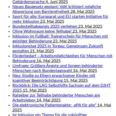
Gebärdensprache
4. Juni 2025
Neues Baugesetz geplant: VdK kritisiert mögliche
Abwertung von Barrierefreiheit
28. Mai 2025
Sport für alle: Europarat und EU starten Initiative für
mehr Inklusion
23. Mai 2025
Bundesteilhabepreis 2025 verliehen
23. Mai 2025
Ohne Wohnraum keine Teilhabe!
23. Mai 2025
Inklusion im Fußball: Trainerschein für Menschen mit
geistiger Behinderung
23. Mai 2025
Inklusionstag 2025 in Torgau: Gemeinsam Zukunft
gestalten
21. Mai 2025
Förderbedarf – Arbeitsmöglichkeiten für Menschen mit
Behinderung
16. Mai 2025
Umfrage: Größere Ängste und Sorgen behinderter
Menschen nach Bundestagswahl
16. Mai 2025
Neu: Studie zu Eltern erwachsener Kinder mit
kognitiver Beeinträchtigung
15. Mai 2025
Rückblick: Die LAG Selbsthilfe Sachsen auf dem DJHT
2025
15. Mai 2025
Ratgeber zur Teilhabe behinderter Menschen am
Arbeitsleben
14. Mai 2025
Die elektronische Patientenakte: „ePA für alle“
14. Mai
2025
Ist Inklusion ein Thema für die zukünftige