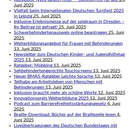
Juni 2025
Vielfalt beim Internationalen Deutschen Turnfest 2025
in Leipzig
25. Juni 2025
Inklusive Erlebnismesse auf der spielraum in Dresden –
Ihr Beitrag ist gefragt!
25. Juni 2025
Schwerbehindertenausweis online beantragen
25. Juni
2025
Weiterbildungsangebot für Frauen mit Behinderungen
13. Juni 2025
Newsletter zum Deutschen Kinder- und Jugendhilfetag
2025
13. Juni 2025
Ratgeber: Mobbing
13. Juni 2025
Sehbehindertengerechte Touchscreens
13. Juni 2025
Neuer BMAS-Ratgeber Leichte Sprache
13. Juni 2025
Teilhabe am Arbeitsleben von Menschen mit
Behinderungen
13. Juni 2025
Inklusion braucht mehr als schöne Worte
12. Juni 2025
Innovationspreis Weiterbildung 2025
12. Juni 2025
Podcast zum Barrierefreiheitsstärkungsgesetz
4. Juni
2025
Braille-Download: Bücher auf der Braillezeile lesen
4.
Juni 2025
Liveübertragungen des Deutschen Bundestages mit