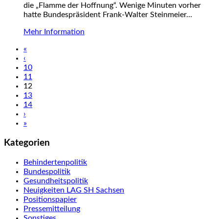
die „Flamme der Hoffnung“. Wenige Minuten vorher
hatte Bundespräsident Frank-Walter Steinmeier…
Mehr Information
«
‹
10
11
12
13
14
›
»
Kategorien
Behindertenpolitik
Bundespolitik
Gesundheitspolitik
Neuigkeiten LAG SH Sachsen
Positionspapier
Pressemitteilung
Sonstiges