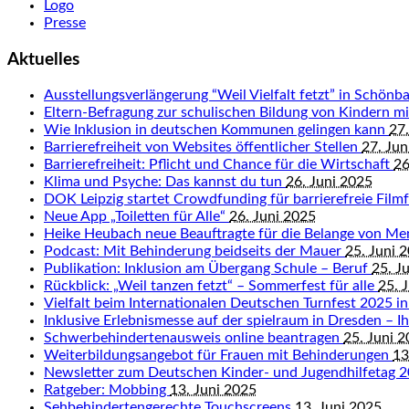
Logo
Presse
Aktuelles
Ausstellungsverlängerung “Weil Vielfalt fetzt” in Schön
Eltern-Befragung zur schulischen Bildung von Kindern 
Wie Inklusion in deutschen Kommunen gelingen kann
27.
Barrierefreiheit von Websites öffentlicher Stellen
27. Jun
Barrierefreiheit: Pflicht und Chance für die Wirtschaft
26
Klima und Psyche: Das kannst du tun
26. Juni 2025
DOK Leipzig startet Crowdfunding für barrierefreie Fil
Neue App „Toiletten für Alle“
26. Juni 2025
Heike Heubach neue Beauftragte für die Belange von M
Podcast: Mit Behinderung beidseits der Mauer
25. Juni 
Publikation: Inklusion am Übergang Schule – Beruf
25. J
Rückblick: „Weil tanzen fetzt“ – Sommerfest für alle
25. 
Vielfalt beim Internationalen Deutschen Turnfest 2025 in
Inklusive Erlebnismesse auf der spielraum in Dresden – Ihr
Schwerbehindertenausweis online beantragen
25. Juni 
Weiterbildungsangebot für Frauen mit Behinderungen
13
Newsletter zum Deutschen Kinder- und Jugendhilfetag 
Ratgeber: Mobbing
13. Juni 2025
Sehbehindertengerechte Touchscreens
13. Juni 2025