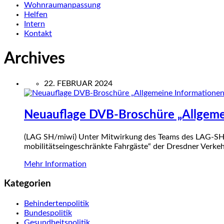
Wohnraumanpassung
Helfen
Intern
Kontakt
Archives
22. FEBRUAR 2024
Neuauflage DVB-Broschüre „Allgemei
(LAG SH/miwi) Unter Mitwirkung des Teams des LAG-SH-Pr
mobilitätsein­ge­schränk­te Fahrgäste“ der Dresdner Verke
Mehr Information
Kategorien
Behindertenpolitik
Bundespolitik
Gesundheitspolitik