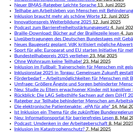
Neuer BMAS-Ratgeber Leichte Sprache
13. Juni 2025
Teilhabe am Arbeitsleben von Menschen mit Behinderun
Inklusion braucht mehr als schöne Worte
12. Juni 2025
Innovationspreis Weiterbildung 2025
12. Juni 2025
Podcast zum Barrierefreiheitsstärkungsgesetz
4. Juni 20
Braille-Download: Bücher auf der Braillezeile lesen
4. Ju
Liveübertragungen des Deutschen Bundestages mit Geb
Neues Baugesetz geplant: VdK kritisiert mögliche Abwert
Sport für alle: Europarat und EU starten Initiative für me
Bundesteilhabepreis 2025 verliehen
23. Mai 2025
Ohne Wohnraum keine Teilhabe!
23. Mai 2025
Inklusion im Fußball: Trainerschein für Menschen mit ge
Inklusionstag 2025 in Torgau: Gemeinsam Zukunft gestal
Förderbedarf – Arbeitsmöglichkeiten für Menschen mit 
Umfrage: Größere Ängste und Sorgen behinderter Mens
Neu: Studie zu Eltern erwachsener Kinder mit kognitiver
Rückblick: Die LAG Selbsthilfe Sachsen auf dem DJHT 
Ratgeber zur Teilhabe behinderter Menschen am Arbeits
Die elektronische Patientenakte: „ePA für alle“
14. Mai 2
Ist Inklusion ein Thema für die zukünftige Bundesregieru
Neu: Informationsportal für barrierefreies Lesen
8. Mai 
Podcast: Umdenken in der Arbeitgeberschaft
8. Mai 202
Inklusion im Katastrophenschutz?
7. Mai 2025