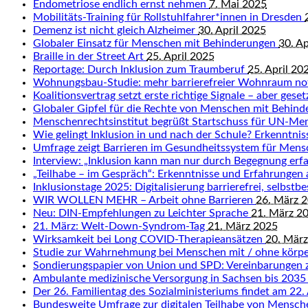
Endometriose endlich ernst nehmen
7. Mai 2025
Mobilitäts-Training für Rollstuhlfahrer*innen in Dresden
Demenz ist nicht gleich Alzheimer
30. April 2025
Globaler Einsatz für Menschen mit Behinderungen
30. Ap
Braille in der Street Art
25. April 2025
Reportage: Durch Inklusion zum Traumberuf
25. April 20
Wohnungsbau-Studie: mehr barrierefreier Wohnraum n
Koalitionsvertrag setzt erste richtige Signale – aber gese
Globaler Gipfel für die Rechte von Menschen mit Behin
Menschenrechtsinstitut begrüßt Startschuss für UN-Me
Wie gelingt Inklusion in und nach der Schule? Erkenntn
Umfrage zeigt Barrieren im Gesundheitssystem für Men
Interview: „Inklusion kann man nur durch Begegnung erf
„Teilhabe – im Gespräch“: Erkenntnisse und Erfahrungen
Inklusionstage 2025: Digitalisierung barrierefrei, selbst
WIR WOLLEN MEHR – Arbeit ohne Barrieren
26. März 
Neu: DIN-Empfehlungen zu Leichter Sprache
21. März 2
21. März: Welt-Down-Syndrom-Tag
21. März 2025
Wirksamkeit bei Long COVID-Therapieansätzen
20. Mär
Studie zur Wahrnehmung bei Menschen mit / ohne körpe
Sondierungspapier von Union und SPD: Vereinbarungen 
Ambulante medizinische Versorgung in Sachsen bis 2035
Der 26. Familientag des Sozialministeriums findet am 22. 
Bundesweite Umfrage zur digitalen Teilhabe von Mensc