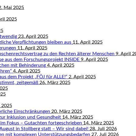
2. Mai 2025
ril 2025
25
otwendig
23. April 2025
tzliche Verpflichtungen bleiben aus
11. April 2025
derungen
11. April 2025
nschenrechtsvertrag zu den Rechten älterer Menschen
9. April 
isse aus dem Forschungsprojekt INSIDE
9. April 2025
schen mit Behinderung
4. April 2025
ahren“
4. April 2025
 aus dem Projekt „FÖJ für ALLE!“
2. April 2025
bestimmt, zeitgemäß
26. März 2025
2025
025
z 2025
rliche Einschränkungen
20. März 2025
zur Inklusion und Gesundheit
14. März 2025
 im Fokus – Gutachten fortgeschrieben
14. März 2025
August in Stollberg statt – Wir sind dabei!
28. Juli 2026
hen mit komplexen Unterstützungsbedarfen
27. Juli 2026