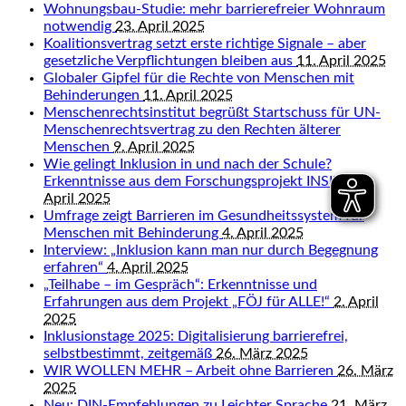
Wohnungsbau-Studie: mehr barrierefreier Wohnraum
notwendig
23. April 2025
Koalitionsvertrag setzt erste richtige Signale – aber
gesetzliche Verpflichtungen bleiben aus
11. April 2025
Globaler Gipfel für die Rechte von Menschen mit
Behinderungen
11. April 2025
Menschenrechtsinstitut begrüßt Startschuss für UN-
Menschenrechtsvertrag zu den Rechten älterer
Menschen
9. April 2025
Wie gelingt Inklusion in und nach der Schule?
Erkenntnisse aus dem Forschungsprojekt INSIDE
9.
April 2025
Umfrage zeigt Barrieren im Gesundheitssystem für
Menschen mit Behinderung
4. April 2025
Interview: „Inklusion kann man nur durch Begegnung
erfahren“
4. April 2025
„Teilhabe – im Gespräch“: Erkenntnisse und
Erfahrungen aus dem Projekt „FÖJ für ALLE!“
2. April
2025
Inklusionstage 2025: Digitalisierung barrierefrei,
selbstbestimmt, zeitgemäß
26. März 2025
WIR WOLLEN MEHR – Arbeit ohne Barrieren
26. März
2025
Neu: DIN-Empfehlungen zu Leichter Sprache
21. März