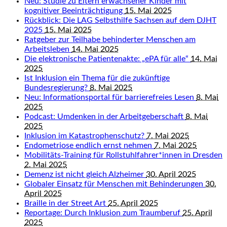
Neu: Studie zu Eltern erwachsener Kinder mit
kognitiver Beeinträchtigung
15. Mai 2025
Rückblick: Die LAG Selbsthilfe Sachsen auf dem DJHT
2025
15. Mai 2025
Ratgeber zur Teilhabe behinderter Menschen am
Arbeitsleben
14. Mai 2025
Die elektronische Patientenakte: „ePA für alle“
14. Mai
2025
Ist Inklusion ein Thema für die zukünftige
Bundesregierung?
8. Mai 2025
Neu: Informationsportal für barrierefreies Lesen
8. Mai
2025
Podcast: Umdenken in der Arbeitgeberschaft
8. Mai
2025
Inklusion im Katastrophenschutz?
7. Mai 2025
Endometriose endlich ernst nehmen
7. Mai 2025
Mobilitäts-Training für Rollstuhlfahrer*innen in Dresden
2. Mai 2025
Demenz ist nicht gleich Alzheimer
30. April 2025
Globaler Einsatz für Menschen mit Behinderungen
30.
April 2025
Braille in der Street Art
25. April 2025
Reportage: Durch Inklusion zum Traumberuf
25. April
2025