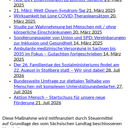
2025
21. März: Welt-Down-Syndrom-Tag
21. März 2025
Wirksamkeit bei Long COVID-Therapieansätzen
20.
März 2025
Studie zur Wahrnehmung bei Menschen mit / ohne
körperliche Einschränkungen
20. März 2025
Sondierungspapier von Union und SPD: Vereinbarungen
zur Inklusion und Gesundheit
14. März 2025
Ambulante medizinische Versorgung in Sachsen bis
2035 im Fokus – Gutachten fortgeschrieben
14. März
2025
Der 26. Familientag des Sozialministeriums findet am
22. August in Stollberg statt – Wir sind dabei!
28. Juli
2026
Bundesweite Umfrage zur digitalen Teilhabe von
Menschen mit komplexen Unterstützungsbedarfen
27.
Juli 2026
Aktion Mensch – Startschuss für unsere neue
Förderung
21. Juli 2026
Diese Maßnahme wird mitfinanziert durch Steuermittel
auf Grundlage des vom Sächsischen Landtag beschlossenen