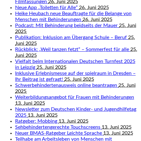
Filmfassungen
26. Juni 2025
Neue App „Toiletten für Alle“
26. Juni 2025
Heike Heubach neue Beauftragte für die Belange von
Menschen mit Behinderungen
26. Juni 2025
Podcast: Mit Behinderung beidseits der Mauer
25. Juni
2025
Publikation: Inklusion am Übergang Schule – Beruf
25.
Juni 2025
Rückblick: „Weil tanzen fetzt“ – Sommerfest für alle
25.
Juni 2025
Vielfalt beim Internationalen Deutschen Turnfest 2025
in Leipzig
25. Juni 2025
Inklusive Erlebnismesse auf der spielraum in Dresden –
Ihr Beitrag ist gefragt!
25. Juni 2025
Schwerbehindertenausweis online beantragen
25. Juni
2025
Weiterbildungsangebot für Frauen mit Behinderungen
13. Juni 2025
Newsletter zum Deutschen Kinder- und Jugendhilfetag
2025
13. Juni 2025
Ratgeber: Mobbing
13. Juni 2025
Sehbehindertengerechte Touchscreens
13. Juni 2025
Neuer BMAS-Ratgeber Leichte Sprache
13. Juni 2025
Teilhabe am Arbeitsleben von Menschen mit