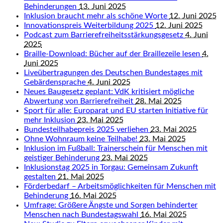
Behinderungen
13. Juni 2025
Inklusion braucht mehr als schöne Worte
12. Juni 2025
Innovationspreis Weiterbildung 2025
12. Juni 2025
Podcast zum Barrierefreiheitsstärkungsgesetz
4. Juni
2025
Braille-Download: Bücher auf der Braillezeile lesen
4.
Juni 2025
Liveübertragungen des Deutschen Bundestages mit
Gebärdensprache
4. Juni 2025
Neues Baugesetz geplant: VdK kritisiert mögliche
Abwertung von Barrierefreiheit
28. Mai 2025
Sport für alle: Europarat und EU starten Initiative für
mehr Inklusion
23. Mai 2025
Bundesteilhabepreis 2025 verliehen
23. Mai 2025
Ohne Wohnraum keine Teilhabe!
23. Mai 2025
Inklusion im Fußball: Trainerschein für Menschen mit
geistiger Behinderung
23. Mai 2025
Inklusionstag 2025 in Torgau: Gemeinsam Zukunft
gestalten
21. Mai 2025
Förderbedarf – Arbeitsmöglichkeiten für Menschen mit
Behinderung
16. Mai 2025
Umfrage: Größere Ängste und Sorgen behinderter
Menschen nach Bundestagswahl
16. Mai 2025