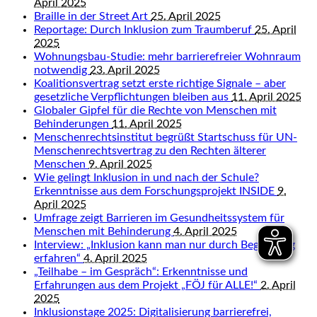
April 2025
Braille in der Street Art
25. April 2025
Reportage: Durch Inklusion zum Traumberuf
25. April
2025
Wohnungsbau-Studie: mehr barrierefreier Wohnraum
notwendig
23. April 2025
Koalitionsvertrag setzt erste richtige Signale – aber
gesetzliche Verpflichtungen bleiben aus
11. April 2025
Globaler Gipfel für die Rechte von Menschen mit
Behinderungen
11. April 2025
Menschenrechtsinstitut begrüßt Startschuss für UN-
Menschenrechtsvertrag zu den Rechten älterer
Menschen
9. April 2025
Wie gelingt Inklusion in und nach der Schule?
Erkenntnisse aus dem Forschungsprojekt INSIDE
9.
April 2025
Umfrage zeigt Barrieren im Gesundheitssystem für
Menschen mit Behinderung
4. April 2025
Interview: „Inklusion kann man nur durch Begegnung
erfahren“
4. April 2025
„Teilhabe – im Gespräch“: Erkenntnisse und
Erfahrungen aus dem Projekt „FÖJ für ALLE!“
2. April
2025
Inklusionstage 2025: Digitalisierung barrierefrei,