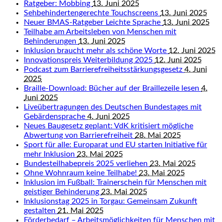
Ratgeber: Mobbing
13. Juni 2025
Sehbehindertengerechte Touchscreens
13. Juni 2025
Neuer BMAS-Ratgeber Leichte Sprache
13. Juni 2025
Teilhabe am Arbeitsleben von Menschen mit
Behinderungen
13. Juni 2025
Inklusion braucht mehr als schöne Worte
12. Juni 2025
Innovationspreis Weiterbildung 2025
12. Juni 2025
Podcast zum Barrierefreiheitsstärkungsgesetz
4. Juni
2025
Braille-Download: Bücher auf der Braillezeile lesen
4.
Juni 2025
Liveübertragungen des Deutschen Bundestages mit
Gebärdensprache
4. Juni 2025
Neues Baugesetz geplant: VdK kritisiert mögliche
Abwertung von Barrierefreiheit
28. Mai 2025
Sport für alle: Europarat und EU starten Initiative für
mehr Inklusion
23. Mai 2025
Bundesteilhabepreis 2025 verliehen
23. Mai 2025
Ohne Wohnraum keine Teilhabe!
23. Mai 2025
Inklusion im Fußball: Trainerschein für Menschen mit
geistiger Behinderung
23. Mai 2025
Inklusionstag 2025 in Torgau: Gemeinsam Zukunft
gestalten
21. Mai 2025
Förderbedarf – Arbeitsmöglichkeiten für Menschen mit