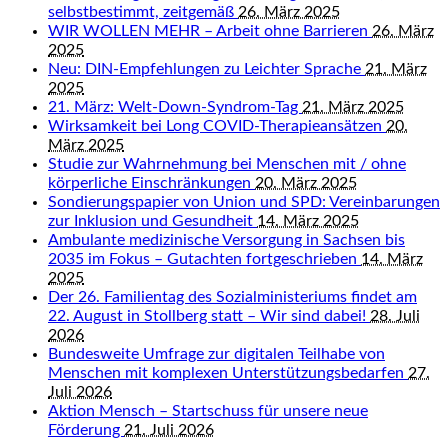
selbstbestimmt, zeitgemäß
26. März 2025
WIR WOLLEN MEHR – Arbeit ohne Barrieren
26. März
2025
Neu: DIN-Empfehlungen zu Leichter Sprache
21. März
2025
21. März: Welt-Down-Syndrom-Tag
21. März 2025
Wirksamkeit bei Long COVID-Therapieansätzen
20.
März 2025
Studie zur Wahrnehmung bei Menschen mit / ohne
körperliche Einschränkungen
20. März 2025
Sondierungspapier von Union und SPD: Vereinbarungen
zur Inklusion und Gesundheit
14. März 2025
Ambulante medizinische Versorgung in Sachsen bis
2035 im Fokus – Gutachten fortgeschrieben
14. März
2025
Der 26. Familientag des Sozialministeriums findet am
22. August in Stollberg statt – Wir sind dabei!
28. Juli
2026
Bundesweite Umfrage zur digitalen Teilhabe von
Menschen mit komplexen Unterstützungsbedarfen
27.
Juli 2026
Aktion Mensch – Startschuss für unsere neue
Förderung
21. Juli 2026