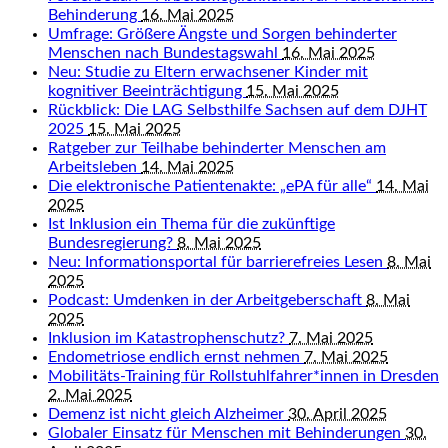
Behinderung
16. Mai 2025
Umfrage: Größere Ängste und Sorgen behinderter
Menschen nach Bundestagswahl
16. Mai 2025
Neu: Studie zu Eltern erwachsener Kinder mit
kognitiver Beeinträchtigung
15. Mai 2025
Rückblick: Die LAG Selbsthilfe Sachsen auf dem DJHT
2025
15. Mai 2025
Ratgeber zur Teilhabe behinderter Menschen am
Arbeitsleben
14. Mai 2025
Die elektronische Patientenakte: „ePA für alle“
14. Mai
2025
Ist Inklusion ein Thema für die zukünftige
Bundesregierung?
8. Mai 2025
Neu: Informationsportal für barrierefreies Lesen
8. Mai
2025
Podcast: Umdenken in der Arbeitgeberschaft
8. Mai
2025
Inklusion im Katastrophenschutz?
7. Mai 2025
Endometriose endlich ernst nehmen
7. Mai 2025
Mobilitäts-Training für Rollstuhlfahrer*innen in Dresden
2. Mai 2025
Demenz ist nicht gleich Alzheimer
30. April 2025
Globaler Einsatz für Menschen mit Behinderungen
30.