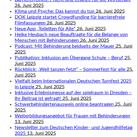
26. Juni 2025
Klima und Psyche: Das kannst du tun
26. Juni 2025
DOK Leipzig startet Crowdfunding für barrierefreie
Filmfassungen
26. Juni 2025
Neue App „Toiletten für Alle“
26. Juni 2025
Heike Heubach neue Beauftragte für die Belange von
Menschen mit Behinderungen
26. Juni 2025
Podcast: Mit Behinderung beidseits der Mauer
25. Juni
2025
Publikation: Inklusion am Übergang Schule – Beruf
25.
Juni 2025
Rückblick: „Weil tanzen fetzt“ – Sommerfest für alle
25.
Juni 2025
Vielfalt beim Internationalen Deutschen Turnfest 2025
in Leipzig
25. Juni 2025
Inklusive Erlebnismesse auf der spielraum in Dresden –
Ihr Beitrag ist gefragt!
25. Juni 2025
Schwerbehindertenausweis online beantragen
25. Juni
2025
Weiterbildungsangebot für Frauen mit Behinderungen
13. Juni 2025
Newsletter zum Deutschen Kinder- und Jugendhilfetag
2025
13. Juni 2025