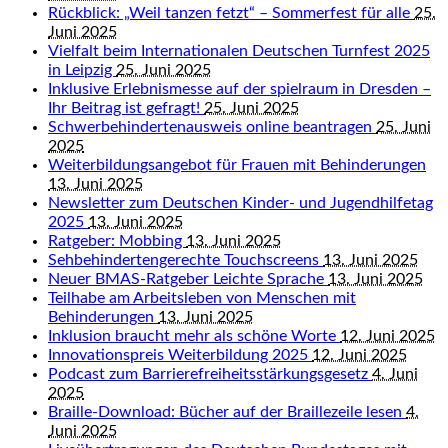
Rückblick: „Weil tanzen fetzt“ – Sommerfest für alle
25.
Juni 2025
Vielfalt beim Internationalen Deutschen Turnfest 2025
in Leipzig
25. Juni 2025
Inklusive Erlebnismesse auf der spielraum in Dresden –
Ihr Beitrag ist gefragt!
25. Juni 2025
Schwerbehindertenausweis online beantragen
25. Juni
2025
Weiterbildungsangebot für Frauen mit Behinderungen
13. Juni 2025
Newsletter zum Deutschen Kinder- und Jugendhilfetag
2025
13. Juni 2025
Ratgeber: Mobbing
13. Juni 2025
Sehbehindertengerechte Touchscreens
13. Juni 2025
Neuer BMAS-Ratgeber Leichte Sprache
13. Juni 2025
Teilhabe am Arbeitsleben von Menschen mit
Behinderungen
13. Juni 2025
Inklusion braucht mehr als schöne Worte
12. Juni 2025
Innovationspreis Weiterbildung 2025
12. Juni 2025
Podcast zum Barrierefreiheitsstärkungsgesetz
4. Juni
2025
Braille-Download: Bücher auf der Braillezeile lesen
4.
Juni 2025