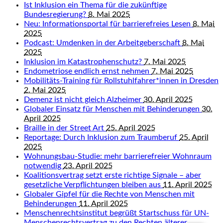
Ist Inklusion ein Thema für die zukünftige
Bundesregierung?
8. Mai 2025
Neu: Informationsportal für barrierefreies Lesen
8. Mai
2025
Podcast: Umdenken in der Arbeitgeberschaft
8. Mai
2025
Inklusion im Katastrophenschutz?
7. Mai 2025
Endometriose endlich ernst nehmen
7. Mai 2025
Mobilitäts-Training für Rollstuhlfahrer*innen in Dresden
2. Mai 2025
Demenz ist nicht gleich Alzheimer
30. April 2025
Globaler Einsatz für Menschen mit Behinderungen
30.
April 2025
Braille in der Street Art
25. April 2025
Reportage: Durch Inklusion zum Traumberuf
25. April
2025
Wohnungsbau-Studie: mehr barrierefreier Wohnraum
notwendig
23. April 2025
Koalitionsvertrag setzt erste richtige Signale – aber
gesetzliche Verpflichtungen bleiben aus
11. April 2025
Globaler Gipfel für die Rechte von Menschen mit
Behinderungen
11. April 2025
Menschenrechtsinstitut begrüßt Startschuss für UN-
Menschenrechtsvertrag zu den Rechten älterer