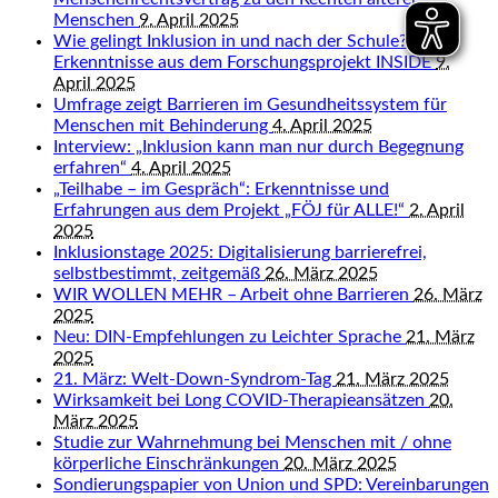
Menschen
9. April 2025
Wie gelingt Inklusion in und nach der Schule?
Erkenntnisse aus dem Forschungsprojekt INSIDE
9.
April 2025
Umfrage zeigt Barrieren im Gesundheitssystem für
Menschen mit Behinderung
4. April 2025
Interview: „Inklusion kann man nur durch Begegnung
erfahren“
4. April 2025
„Teilhabe – im Gespräch“: Erkenntnisse und
Erfahrungen aus dem Projekt „FÖJ für ALLE!“
2. April
2025
Inklusionstage 2025: Digitalisierung barrierefrei,
selbstbestimmt, zeitgemäß
26. März 2025
WIR WOLLEN MEHR – Arbeit ohne Barrieren
26. März
2025
Neu: DIN-Empfehlungen zu Leichter Sprache
21. März
2025
21. März: Welt-Down-Syndrom-Tag
21. März 2025
Wirksamkeit bei Long COVID-Therapieansätzen
20.
März 2025
Studie zur Wahrnehmung bei Menschen mit / ohne
körperliche Einschränkungen
20. März 2025
Sondierungspapier von Union und SPD: Vereinbarungen