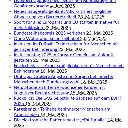
Liveübertragungen des Deutschen Bundestages mit
Gebärdensprache
4. Juni 2025
Neues Baugesetz geplant: VdK kritisiert mögliche
Abwertung von Barrierefreiheit
28. Mai 2025
Sport für alle: Europarat und EU starten Initiative für
mehr Inklusion
23. Mai 2025
Bundesteilhabepreis 2025 verliehen
23. Mai 2025
Ohne Wohnraum keine Teilhabe!
23. Mai 2025
Inklusion im Fußball: Trainerschein für Menschen mit
geistiger Behinderung
23. Mai 2025
Inklusionstag 2025 in Torgau: Gemeinsam Zukunft
gestalten
21. Mai 2025
Förderbedarf – Arbeitsmöglichkeiten für Menschen mit
Behinderung
16. Mai 2025
Umfrage: Größere Ängste und Sorgen behinderter
Menschen nach Bundestagswahl
16. Mai 2025
Neu: Studie zu Eltern erwachsener Kinder mit
kognitiver Beeinträchtigung
15. Mai 2025
Rückblick: Die LAG Selbsthilfe Sachsen auf dem DJHT
2025
15. Mai 2025
Ratgeber zur Teilhabe behinderter Menschen am
Arbeitsleben
14. Mai 2025
Die elektronische Patientenakte: „ePA für alle“
14. Mai
2025