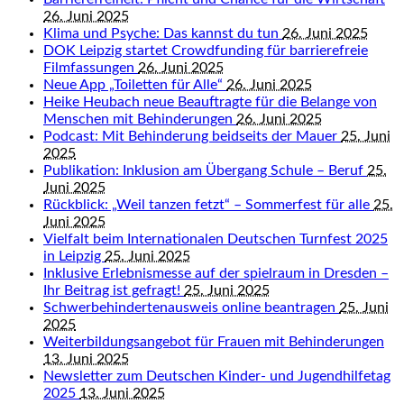
26. Juni 2025
Klima und Psyche: Das kannst du tun
26. Juni 2025
DOK Leipzig startet Crowdfunding für barrierefreie
Filmfassungen
26. Juni 2025
Neue App „Toiletten für Alle“
26. Juni 2025
Heike Heubach neue Beauftragte für die Belange von
Menschen mit Behinderungen
26. Juni 2025
Podcast: Mit Behinderung beidseits der Mauer
25. Juni
2025
Publikation: Inklusion am Übergang Schule – Beruf
25.
Juni 2025
Rückblick: „Weil tanzen fetzt“ – Sommerfest für alle
25.
Juni 2025
Vielfalt beim Internationalen Deutschen Turnfest 2025
in Leipzig
25. Juni 2025
Inklusive Erlebnismesse auf der spielraum in Dresden –
Ihr Beitrag ist gefragt!
25. Juni 2025
Schwerbehindertenausweis online beantragen
25. Juni
2025
Weiterbildungsangebot für Frauen mit Behinderungen
13. Juni 2025
Newsletter zum Deutschen Kinder- und Jugendhilfetag
2025
13. Juni 2025