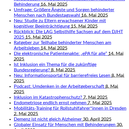
Behinderung
16. Mai 2025
Umfrage: Größere Ängste und Sorgen behinderter
Menschen nach Bundestagswahl
16. Mai 2025
Neu: Studie zu Eltern erwachsener Kinder mit
kognitiver Beeinträchtigung
15. Mai 2025
Rückblick: Die LAG Selbsthilfe Sachsen auf dem DJHT
2025
15. Mai 2025
Ratgeber zur Teilhabe behinderter Menschen am
Arbeitsleben
14. Mai 2025
Die elektronische Patientenakte: „ePA für alle“
14. Mai
2025
Ist Inklusion ein Thema für die zukünftige
Bundesregierung?
8. Mai 2025
Neu: Informationsportal für barrierefreies Lesen
8. Mai
2025
Podcast: Umdenken in der Arbeitgeberschaft
8. Mai
2025
Inklusion im Katastrophenschutz?
7. Mai 2025
Endometriose endlich ernst nehmen
7. Mai 2025
Mobilitäts-Training für Rollstuhlfahrer*innen in Dresden
2. Mai 2025
Demenz ist nicht gleich Alzheimer
30. April 2025
Globaler Einsatz für Menschen mit Behinderungen
30.