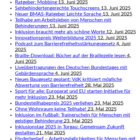
Ratgeber: Mobbing
13. Juni 2025
Sehbehindertengerechte Touchscreens
13. Juni 2025
Neuer BMAS-Ratgeber Leichte Sprache
13. Juni 2025
Teilhabe am Arbeitsleben von Menschen mit
Behinderungen
13. Juni 2025
Inklusion braucht mehr als schöne Worte
12. Juni 2025
Innovationspreis Weiterbildung 2025
12. Juni 2025
Podcast zum Barrierefreiheitsstärkungsgesetz
4. Juni
2025
Braille-Download: Bücher auf der Braillezeile lesen
4.
Juni 2025
Liveübertragungen des Deutschen Bundestages mit
Gebärdensprache
4. Juni 2025
Neues Baugesetz geplant: VdK kritisiert mögliche
Abwertung von Barrierefreiheit
28. Mai 2025
Sport für alle: Europarat und EU starten Initiative für
mehr Inklusion
23. Mai 2025
Bundesteilhabepreis 2025 verliehen
23. Mai 2025
Ohne Wohnraum keine Teilhabe!
23. Mai 2025
Inklusion im Fußball: Trainerschein für Menschen mit
geistiger Behinderung
23. Mai 2025
Inklusionstag 2025 in Torgau: Gemeinsam Zukunft
gestalten
21. Mai 2025
Förderbedarf – Arbeitsmöglichkeiten für Menschen mit