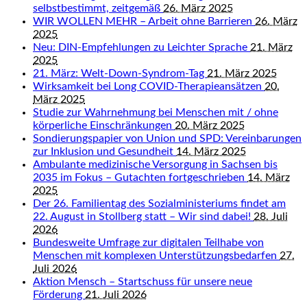
selbstbestimmt, zeitgemäß
26. März 2025
WIR WOLLEN MEHR – Arbeit ohne Barrieren
26. März
2025
Neu: DIN-Empfehlungen zu Leichter Sprache
21. März
2025
21. März: Welt-Down-Syndrom-Tag
21. März 2025
Wirksamkeit bei Long COVID-Therapieansätzen
20.
März 2025
Studie zur Wahrnehmung bei Menschen mit / ohne
körperliche Einschränkungen
20. März 2025
Sondierungspapier von Union und SPD: Vereinbarungen
zur Inklusion und Gesundheit
14. März 2025
Ambulante medizinische Versorgung in Sachsen bis
2035 im Fokus – Gutachten fortgeschrieben
14. März
2025
Der 26. Familientag des Sozialministeriums findet am
22. August in Stollberg statt – Wir sind dabei!
28. Juli
2026
Bundesweite Umfrage zur digitalen Teilhabe von
Menschen mit komplexen Unterstützungsbedarfen
27.
Juli 2026
Aktion Mensch – Startschuss für unsere neue
Förderung
21. Juli 2026