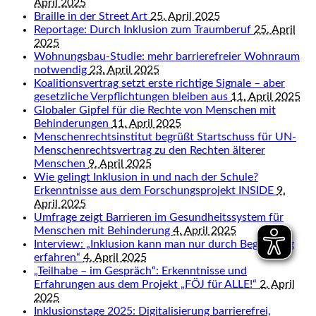
April 2025
Braille in der Street Art
25. April 2025
Reportage: Durch Inklusion zum Traumberuf
25. April
2025
Wohnungsbau-Studie: mehr barrierefreier Wohnraum
notwendig
23. April 2025
Koalitionsvertrag setzt erste richtige Signale – aber
gesetzliche Verpflichtungen bleiben aus
11. April 2025
Globaler Gipfel für die Rechte von Menschen mit
Behinderungen
11. April 2025
Menschenrechtsinstitut begrüßt Startschuss für UN-
Menschenrechtsvertrag zu den Rechten älterer
Menschen
9. April 2025
Wie gelingt Inklusion in und nach der Schule?
Erkenntnisse aus dem Forschungsprojekt INSIDE
9.
April 2025
Umfrage zeigt Barrieren im Gesundheitssystem für
Menschen mit Behinderung
4. April 2025
Interview: „Inklusion kann man nur durch Begegnung
erfahren“
4. April 2025
„Teilhabe – im Gespräch“: Erkenntnisse und
Erfahrungen aus dem Projekt „FÖJ für ALLE!“
2. April
2025
Inklusionstage 2025: Digitalisierung barrierefrei,